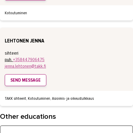
Kotoutuminen
LEHTONEN JENNA
sihteeri
puh.
+358447906475
jenna.lehtonen@takk.fi
SEND MESSAGE
TAKK sihteerit, Kotoutuminen, Asioimis- ja oikeustulkkaus
Other educations