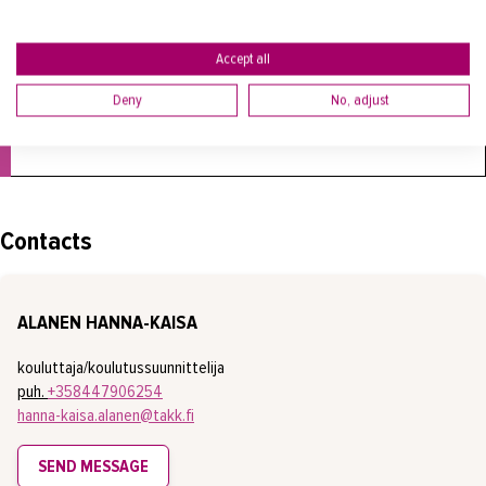
VALMENTAVA KOULUTUS
Date:
5.10.2026—24.6.2027
Accept all
Application period:
22.6.2026—6.9.2026
Deny
No, adjust
Contacts
ALANEN HANNA-KAISA
kouluttaja/koulutussuunnittelija
puh.
+358447906254
hanna-kaisa.alanen@takk.fi
SEND MESSAGE