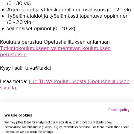
(0 - 30 vk)
Arjen taidot ja yhteiskunnallinen osallisuus (0 - 20 vk)
Työelämätaidot ja työelämässä tapahtuva oppiminen
(0 - 20 vk)
Valinnaiset opinnot (0 - 10 vk)
Koulutus perustuu Opetushallituksen antamaan
Tutkintokoulutukseen valmentavan koulutuksen
perusteisiin
.
Kysy lisää: tuva@takk.fi
Lisää tietoa:
Lue TUVA-koulutuksesta Opetushallituksen
sivuilta
.
Educations starting
Cookie policy
We use cookies
We may place these for analysis of our visitor data, to improve our website, show
Tutkintokoulutukseen valmentava koulutus (TUVA)
personalised content and to give you a great website experience. For more information about
MAAHANMUUTTANEIDEN KOULUTUS
the cookies we use open the settings.