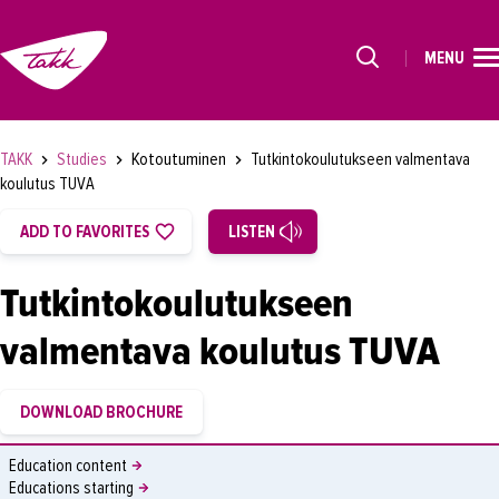
MENU
HOME
Alkavat koulutukset osiosta
STUDIES
Kotoutuminen
TAKK
Studies
Tutkintokoulutukseen valmentava
FOR STUDENTS
koulutus TUVA
FOR COMPANIES
ADD TO FAVORITES
LISTEN
TAKK
Tutkintokoulutukseen
SUOMEKSI
valmentava koulutus TUVA
Education content
Educations starting