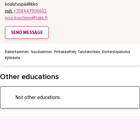
koulutuspäällikkö
puh.
+358447906602
jussi.koistinen@takk.fi
SEND MESSAGE
Rakentaminen, Sisustaminen, Pintakäsittely, Talotekniikka, Kiinteistöpalvelut,
Kylmäala
Other educations
Not other educations.