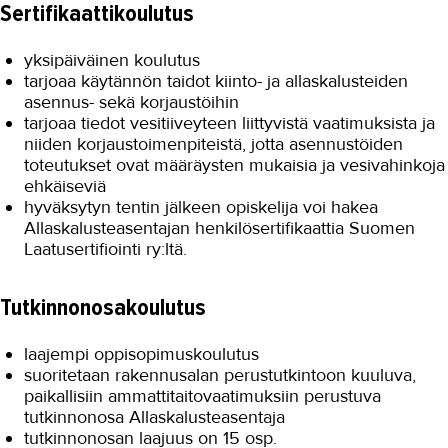
Sertifikaattikoulutus
yksipäiväinen koulutus
tarjoaa käytännön taidot kiinto- ja allaskalusteiden
asennus- sekä korjaustöihin
tarjoaa tiedot vesitiiveyteen liittyvistä vaatimuksista ja
niiden korjaustoimenpiteistä, jotta asennustöiden
toteutukset ovat määräysten mukaisia ja vesivahinkoja
ehkäiseviä
hyväksytyn tentin jälkeen opiskelija voi hakea
Allaskalusteasentajan henkilösertifikaattia Suomen
Laatusertifiointi ry:ltä.
Tutkinnonosakoulutus
laajempi oppisopimuskoulutus
suoritetaan rakennusalan perustutkintoon kuuluva,
paikallisiin ammattitaitovaatimuksiin perustuva
tutkinnonosa Allaskalusteasentaja
tutkinnonosan laajuus on 15 osp.