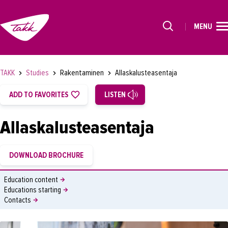
MENU
HOME
Alkavat koulutukset osiosta
STUDIES
Rakentaminen
TAKK
Studies
Allaskalusteasentaja
FOR STUDENTS
ADD TO FAVORITES
LISTEN
FOR COMPANIES
Allaskalusteasentaja
TAKK
SUOMEKSI
Education content
Educations starting
Contacts