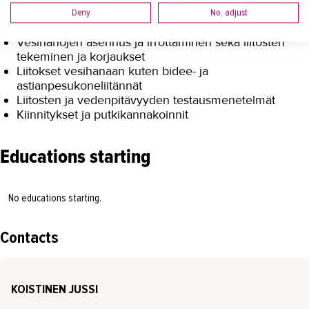
Vesijohtomateriaalien (kupari, muovi, komposiitti)
Deny
No, adjust
tuntemus ja vaikutus asennustyöhön
Vesihanojen asennus ja irrottaminen sekä liitosten
tekeminen ja korjaukset
Liitokset vesihanaan kuten bidee- ja
astianpesukoneliitännät
Liitosten ja vedenpitävyyden testausmenetelmät
Kiinnitykset ja putkikannakoinnit
Educations starting
No educations starting.
Contacts
KOISTINEN JUSSI