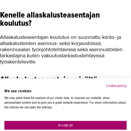
Kenelle allaskalusteasentajan
koulutus?
Allaskalusteasentajan koulutus on suunnattu kiinto- ja
allaskalusteiden asennus- sekä korjaustöissä,
rakennusalan työnjohtotehtävissä sekä asennustöiden
tarkastajina kuten vakuutustarkastustehtävissä
työskenteleville.
Allaskalusteasentaja - sisältö
Cookie policy
We use cookies
Allaskalusteasentajan henkilösertifioinnin
We may place these for analysis of our visitor data, to improve our website, show
osaamisvaatimuksien esittely, korttirekisteri
personalised content and to give you a great website experience. For more information about
Pesupöydän läpiviennin sekä allaskalusteasennusten
the cookies we use open the settings.
vesitiiveys
Viemäröinnin (ml. hajulukon ja apk -poistoletku) sekä
ylivuodon toimivuuden tarkastaminen
Accept all
Vesivahinkoriskien tekijät ja vauriolaajuudet