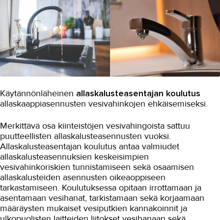
Käytännönläheinen
allaskalusteasentajan koulutus
allaskaappiasennusten vesivahinkojen ehkäisemiseksi.
Merkittävä osa kiinteistöjen vesivahingoista sattuu
puutteellisten allaskalusteasennusten vuoksi.
Allaskalusteasentajan koulutus antaa valmiudet
allaskalusteasennuksien keskeisimpien
vesivahinkoriskien tunnistamiseen sekä osaamisen
allaskalusteiden asennusten oikeaoppiseen
tarkastamiseen. Koulutuksessa opitaan irrottamaan ja
asentamaan vesihanat, tarkistamaan sekä korjaamaan
määräysten mukaiset vesiputkien kannakoinnit ja
ulkopuolisten laitteiden liitokset vesihanaan sekä