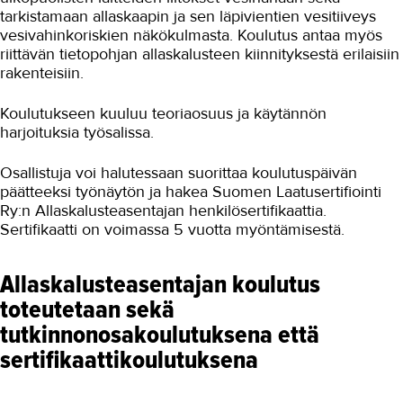
tarkistamaan allaskaapin ja sen läpivientien vesitiiveys
vesivahinkoriskien näkökulmasta. Koulutus antaa myös
riittävän tietopohjan allaskalusteen kiinnityksestä erilaisiin
rakenteisiin.
Koulutukseen kuuluu teoriaosuus ja käytännön
harjoituksia työsalissa.
Osallistuja voi halutessaan suorittaa koulutuspäivän
päätteeksi työnäytön ja hakea Suomen Laatusertifiointi
Ry:n Allaskalusteasentajan henkilösertifikaattia.
Sertifikaatti on voimassa 5 vuotta myöntämisestä.
Allaskalusteasentajan koulutus
toteutetaan sekä
tutkinnonosakoulutuksena että
sertifikaattikoulutuksena