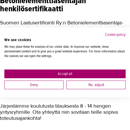
Betonielementtiasentajan
henkilösertifikaatti
Suomen Laatusertifiointi Ry:n Betonielementtiasentaja-
henkilösertifikaatti myönnetään hakemuksesta henkilölle
Cookie policy
We use cookies
joka täyttää osaamisvaatimukset ja on suorittanut
We may place these for analysis of our visitor data, to improve our website, show
hyväksytysti kirjallisen tentin
personalised content and to give you a great website experience. For more information about
jolla on vähintään suoritettu rakennusalan tutkinnon
the cookies we use open the settings.
osa tai 1,5 vuoden työkokemus soveltuvalta alalta ja
voimassa oleva työturvallisuuskortti.
Accept all
Betonielementtiasentajakoulutus
Deny
No, adjust
yritysryhmille joustavasti
Järjestämme koulutusta tilauksesta 8 - 14 hengen
yritysryhmille. Ota yhteyttä niin sovitaan teille sopiva
toteutusajankohta!