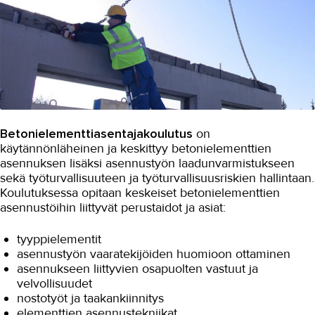
Betonielementtiasentajakoulutus
on
käytännönläheinen ja keskittyy betonielementtien
asennuksen lisäksi asennustyön laadunvarmistukseen
sekä työturvallisuuteen ja työturvallisuusriskien hallintaan.
Koulutuksessa opitaan keskeiset betonielementtien
asennustöihin liittyvät perustaidot ja asiat:
tyyppielementit
asennustyön vaaratekijöiden huomioon ottaminen
asennukseen liittyvien osapuolten vastuut ja
velvollisuudet
nostotyöt ja taakankiinnitys
elementtien asennustekniikat