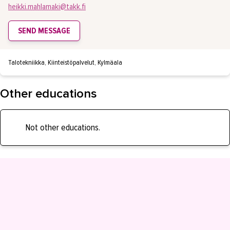
heikki.mahlamaki@takk.fi
SEND MESSAGE
Talotekniikka, Kiinteistöpalvelut, Kylmäala
Other educations
Not other educations.