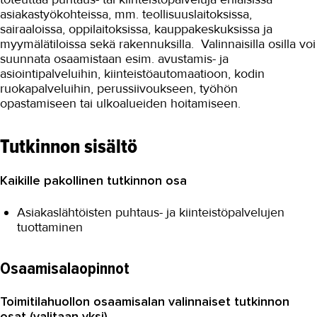
asiakastyökohteissa, mm. teollisuuslaitoksissa,
sairaaloissa, oppilaitoksissa, kauppakeskuksissa ja
myymälätiloissa sekä rakennuksilla. Valinnaisilla osilla voi
suunnata osaamistaan esim. avustamis- ja
asiointipalveluihin, kiinteistöautomaatioon, kodin
ruokapalveluihin, perussiivoukseen, työhön
opastamiseen tai ulkoalueiden hoitamiseen.
Tutkinnon sisältö
Kaikille pakollinen tutkinnon osa
Asiakaslähtöisten puhtaus- ja kiinteistöpalvelujen
tuottaminen
Osaamisalaopinnot
Toimitilahuollon osaamisalan valinnaiset tutkinnon
osat (valitaan yksi)