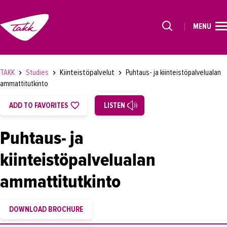
MENU
HOME
Alkavat koulutukset osiosta
STUDIES
Kiinteistöpalvelut
TAKK
Studies
Puhtaus- ja kiinteistöpalvelualan
FOR STUDENTS
ammattitutkinto
FOR COMPANIES
ADD TO FAVORITES
LISTEN
TAKK
Puhtaus- ja
SUOMEKSI
kiinteistöpalvelualan
ammattitutkinto