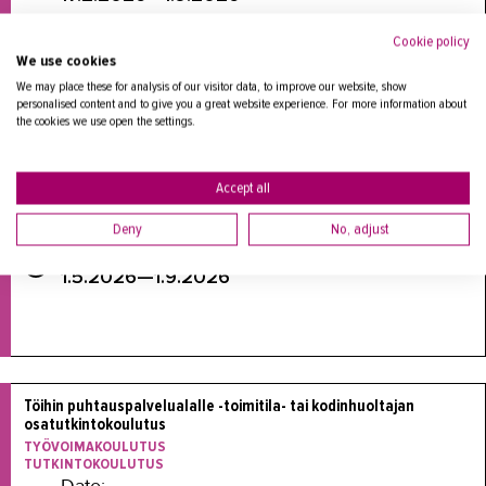
Cookie policy
We use cookies
We may place these for analysis of our visitor data, to improve our website, show
personalised content and to give you a great website experience. For more information about
the cookies we use open the settings.
Puhtaus- ja kiinteistöpalvelualan ammattitutkinto, osatutkinto 
(omaehtoinen)
TUTKINTOKOULUTUS
OMAEHTOINEN KOULUTUS
Accept all
Date:
17.9.2026—19.1.2027
Deny
No, adjust
Application period:
1.5.2026—1.9.2026
Töihin puhtauspalvelualalle -toimitila- tai kodinhuoltajan 
TYÖVOIMAKOULUTUS
TUTKINTOKOULUTUS