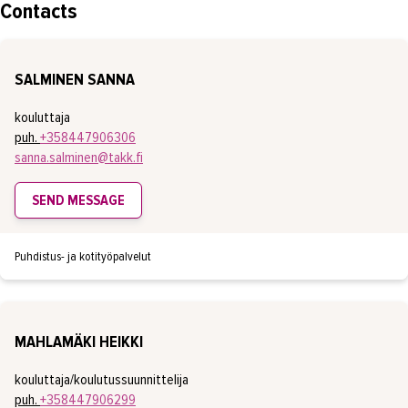
Contacts
SALMINEN SANNA
kouluttaja
puh.
+358447906306
sanna.salminen@takk.fi
SEND MESSAGE
Puhdistus- ja kotityöpalvelut
MAHLAMÄKI HEIKKI
kouluttaja/koulutussuunnittelija
puh.
+358447906299