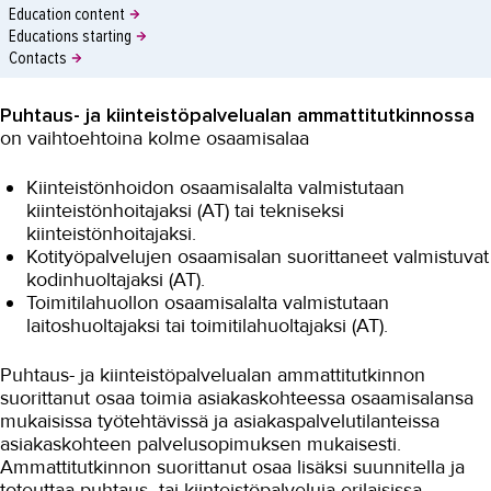
Education content
Educations starting
Contacts
Puhtaus- ja kiinteistöpalvelualan ammattitutkinnossa
on vaihtoehtoina kolme osaamisalaa
Kiinteistönhoidon osaamisalalta valmistutaan
kiinteistönhoitajaksi (AT) tai tekniseksi
kiinteistönhoitajaksi.
Kotityöpalvelujen osaamisalan suorittaneet valmistuvat
kodinhuoltajaksi (AT).
Toimitilahuollon osaamisalalta valmistutaan
laitoshuoltajaksi tai toimitilahuoltajaksi (AT).
Puhtaus- ja kiinteistöpalvelualan ammattitutkinnon
suorittanut osaa toimia asiakaskohteessa osaamisalansa
mukaisissa työtehtävissä ja asiakaspalvelutilanteissa
asiakaskohteen palvelusopimuksen mukaisesti.
Ammattitutkinnon suorittanut osaa lisäksi suunnitella ja
toteuttaa puhtaus- tai kiinteistöpalveluja erilaisissa