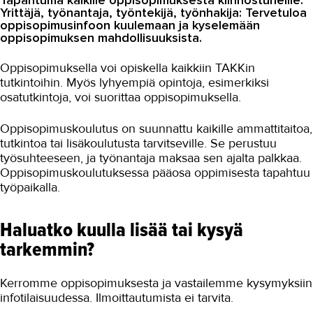
Tapahtuma kaikille oppisopimuksesta kiinnostuneille.
Asiakaslehti Sauma
Yrittäjä, työnantaja, työntekijä, työnhakija: Tervetuloa
oppisopimusinfoon kuulemaan ja kyselemään
Blogi
oppisopimuksen mahdollisuuksista.
OMA TAKK
Oppisopimuksella voi opiskella kaikkiin TAKKin
tutkintoihin. Myös lyhyempiä opintoja, esimerkiksi
YHTEYSTIEDOT
osatutkintoja, voi suorittaa oppisopimuksella.
IN ENGLISH
Oppisopimuskoulutus on suunnattu kaikille ammattitaitoa,
tutkintoa tai lisäkoulutusta tarvitseville. Se perustuu
työsuhteeseen, ja työnantaja maksaa sen ajalta palkkaa.
Oppisopimuskoulutuksessa pääosa oppimisesta tapahtuu
työpaikalla.
Haluatko kuulla lisää tai kysyä
tarkemmin?
Kerromme oppisopimuksesta ja vastailemme kysymyksiin
infotilaisuudessa. Ilmoittautumista ei tarvita.