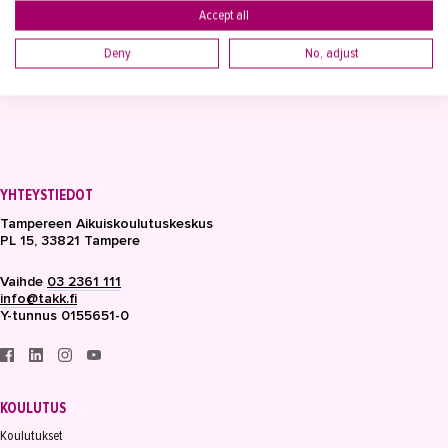
Accept all
Deny
No, adjust
YHTEYSTIEDOT
Tampereen Aikuiskoulutuskeskus
PL 15, 33821 Tampere
Vaihde
03 2361 111
info@takk.fi
Y-tunnus 0155651-0
KOULUTUS
Koulutukset