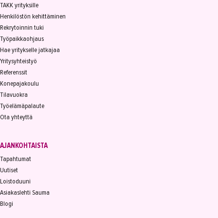
TAKK yrityksille
Henkilöstön kehittäminen
Rekrytoinnin tuki
Työpaikkaohjaus
Hae yritykselle jatkajaa
Yritysyhteistyö
Referenssit
Konepajakoulu
Tilavuokra
Työelämäpalaute
Ota yhteyttä
AJANKOHTAISTA
Tapahtumat
Uutiset
Loistoduuni
Asiakaslehti Sauma
Blogi