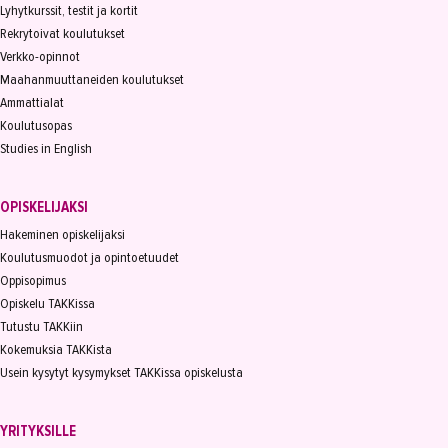
Lyhytkurssit, testit ja kortit
Rekrytoivat koulutukset
Verkko-opinnot
Maahanmuuttaneiden koulutukset
Ammattialat
Koulutusopas
Studies in English
OPISKELIJAKSI
Hakeminen opiskelijaksi
Koulutusmuodot ja opintoetuudet
Oppisopimus
Opiskelu TAKKissa
Tutustu TAKKiin
Kokemuksia TAKKista
Usein kysytyt kysymykset TAKKissa opiskelusta
YRITYKSILLE