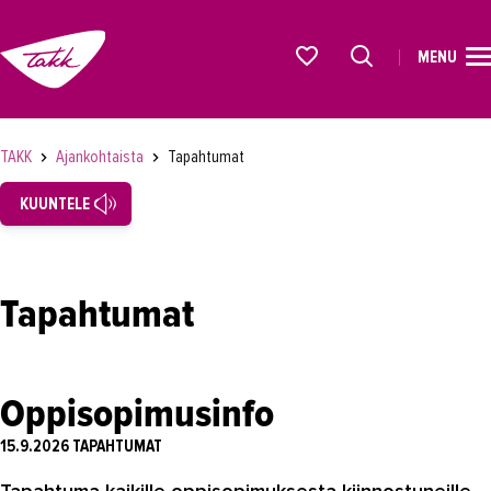
MENU
ETUSIVU
Alkavat koulutukset osiosta
KOULUTUS
TAKK
Ajankohtaista
Tapahtumat
OPISKELIJAKSI
KUUNTELE
YRITYKSILLE
TAKK
Tapahtumat
AJANKOHTAISTA
Tapahtumat
Oppisopimusinfo
Uutiset
15.9.2026
TAPAHTUMAT
Loistoduuni