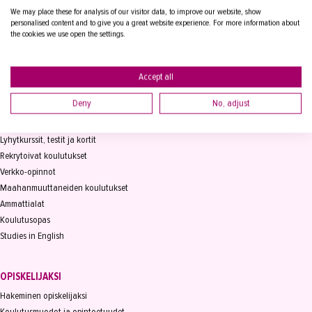
We may place these for analysis of our visitor data, to improve our website, show
Vaihde
03 2361 111
personalised content and to give you a great website experience. For more information about
info@takk.fi
the cookies we use open the settings.
Y-tunnus 0155651-0
Accept all
Deny
No, adjust
KOULUTUS
Koulutukset
Lyhytkurssit, testit ja kortit
Rekrytoivat koulutukset
Verkko-opinnot
Maahanmuuttaneiden koulutukset
Ammattialat
Koulutusopas
Studies in English
OPISKELIJAKSI
Hakeminen opiskelijaksi
Koulutusmuodot ja opintoetuudet