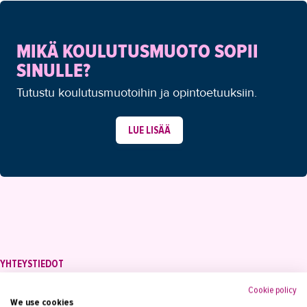
MIKÄ KOULUTUSMUOTO SOPII
SINULLE?
Tutustu koulutusmuotoihin ja opintoetuuksiin.
LUE LISÄÄ
YHTEYSTIEDOT
Tampereen Aikuiskoulutuskeskus
Cookie policy
PL 15, 33821 Tampere
We use cookies