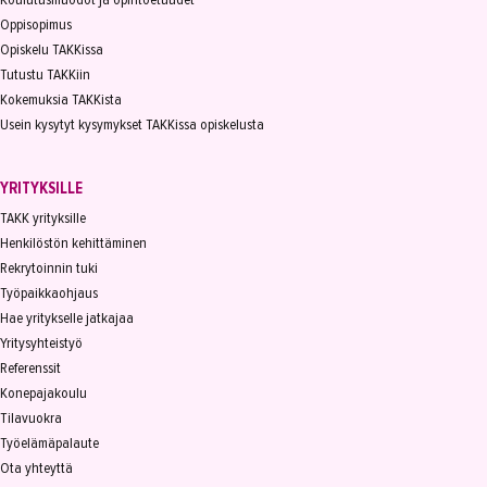
Oppisopimus
Opiskelu TAKKissa
Tutustu TAKKiin
Kokemuksia TAKKista
Usein kysytyt kysymykset TAKKissa opiskelusta
YRITYKSILLE
TAKK yrityksille
Henkilöstön kehittäminen
Rekrytoinnin tuki
Työpaikkaohjaus
Hae yritykselle jatkajaa
Yritysyhteistyö
Referenssit
Konepajakoulu
Tilavuokra
Työelämäpalaute
Ota yhteyttä