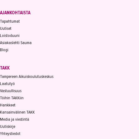
AJANKOHTAISTA
Tapahtumat
Uutiset
Loistoduuni
Asiakaslehti Sauma
Blogi
TAKK
Tampereen Aikuiskoulutuskeskus
Laatutyö
Vastuullisuus
Töihin TAKKiin
Hankkeet
Kansainvälinen TAKK
Media ja viestintä
Uutiskirje
Yhteystiedot