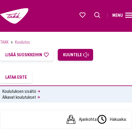
MENU
ETUSIVU
Alkavat koulutukset osiosta
KOULUTUS
TAKK
Koulutus
OPISKELIJAKSI
LISÄÄ SUOSIKKEIHIN
KUUNTELE
YRITYKSILLE
TAKK
AJANKOHTAISTA
Koulutuksen sisältö
Alkavat koulutukset
OMA TAKK
YHTEYSTIEDOT
Ajankohta:
Hakuaika:
IN ENGLISH