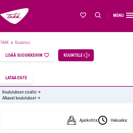
MENU
ETUSIVU
Alkavat koulutukset osiosta
KOULUTUS
TAKK
Koulutus
OPISKELIJAKSI
LISÄÄ SUOSIKKEIHIN
KUUNTELE
YRITYKSILLE
TAKK
AJANKOHTAISTA
Koulutuksen sisältö
Alkavat koulutukset
OMA TAKK
YHTEYSTIEDOT
Ajankohta:
Hakuaika:
IN ENGLISH