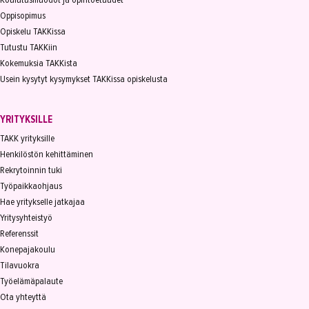
Oppisopimus
Opiskelu TAKKissa
Tutustu TAKKiin
Kokemuksia TAKKista
Usein kysytyt kysymykset TAKKissa opiskelusta
YRITYKSILLE
TAKK yrityksille
Henkilöstön kehittäminen
Rekrytoinnin tuki
Työpaikkaohjaus
Hae yritykselle jatkajaa
Yritysyhteistyö
Referenssit
Konepajakoulu
Tilavuokra
Työelämäpalaute
Ota yhteyttä