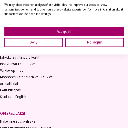
We may place these for analysis of our visitor data, to improve our website, show
Vaihde
03 2361 111
personalised content and to give you a great website experience. For more information about
info@takk.fi
the cookies we use open the settings.
Y-tunnus 0155651-0
Accept all
Deny
No, adjust
KOULUTUS
Koulutukset
Lyhytkurssit, testit ja kortit
Rekrytoivat koulutukset
Verkko-opinnot
Maahanmuuttaneiden koulutukset
Ammattialat
Koulutusopas
Studies in English
OPISKELIJAKSI
Hakeminen opiskelijaksi
Koulutusmuodot ja opintoetuudet