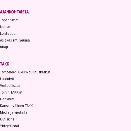
AJANKOHTAISTA
Tapahtumat
Uutiset
Loistoduuni
Asiakaslehti Sauma
Blogi
TAKK
Tampereen Aikuiskoulutuskeskus
Laatutyö
Vastuullisuus
Töihin TAKKiin
Hankkeet
Kansainvälinen TAKK
Media ja viestintä
Uutiskirje
Yhteystiedot