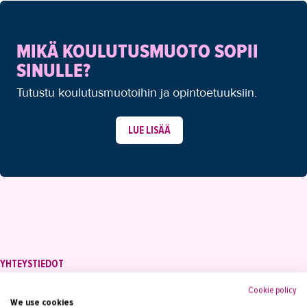
MIKÄ KOULUTUSMUOTO SOPII
SINULLE?
Tutustu koulutusmuotoihin ja opintoetuuksiin.
LUE LISÄÄ
YHTEYSTIEDOT
Tampereen Aikuiskoulutuskeskus
Cookie policy
PL 15, 33821 Tampere
We use cookies