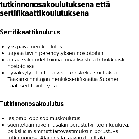
tutkinnonosakoulutuksena että
sertifikaattikoulutuksena
Sertifikaattikoulutus
yksipäiväinen koulutus
tarjoaa tiiviin perehdytyksen nostotöihin
antaa valmiudet toimia turvallisesti ja tehokkaasti
nostotöissä
hyväksytyn tentin jälkeen opiskelija voi hakea
Taakankiinnittäjän henkilösertifikaattia Suomen
Laatusertifiointi ry:ltä.
Tutkinnonosakoulutus
laajempi oppisopimuskoulutus
suoritetaan rakennusalan perustutkintoon kuuluva,
paikallisiin ammattitaitovaatimuksiin perustuva
tutkinnonosa Alamies ja taakankiinnittäjä