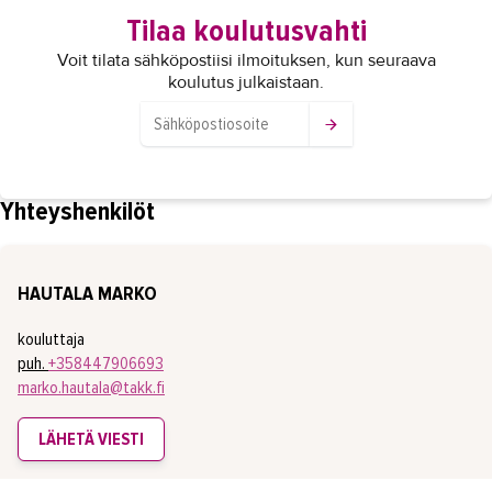
Tilaa koulutusvahti
Voit tilata sähköpostiisi ilmoituksen, kun seuraava
koulutus julkaistaan.
Yhteyshenkilöt
HAUTALA MARKO
kouluttaja
puh.
+358447906693
marko.hautala@takk.fi
LÄHETÄ VIESTI