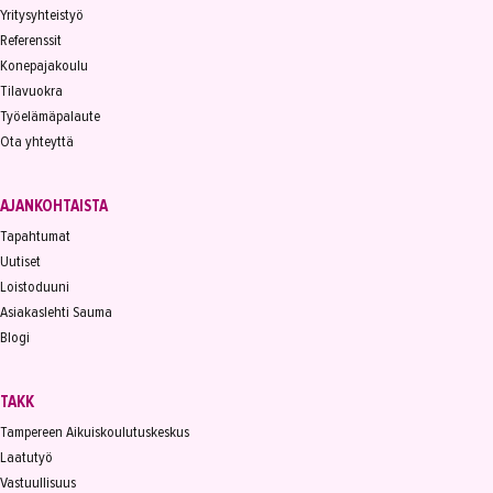
Yritysyhteistyö
Referenssit
Konepajakoulu
Tilavuokra
Työelämäpalaute
Ota yhteyttä
AJANKOHTAISTA
Tapahtumat
Uutiset
Loistoduuni
Asiakaslehti Sauma
Blogi
TAKK
Tampereen Aikuiskoulutuskeskus
Laatutyö
Vastuullisuus