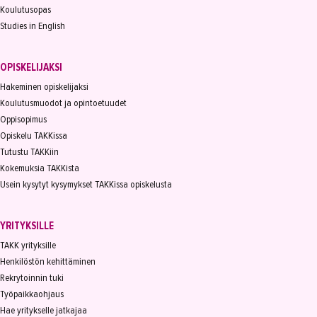
Koulutusopas
Studies in English
OPISKELIJAKSI
Hakeminen opiskelijaksi
Koulutusmuodot ja opintoetuudet
Oppisopimus
Opiskelu TAKKissa
Tutustu TAKKiin
Kokemuksia TAKKista
Usein kysytyt kysymykset TAKKissa opiskelusta
YRITYKSILLE
TAKK yrityksille
Henkilöstön kehittäminen
Rekrytoinnin tuki
Työpaikkaohjaus
Hae yritykselle jatkajaa