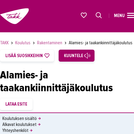
MENU
ETUSIVU
Alkavat koulutukset osiosta
KOULUTUS
TAKK
Koulutus
Rakentaminen
Alamies- ja taakankiinnittäjäkoulutus
OPISKELIJAKSI
LISÄÄ SUOSIKKEIHIN
KUUNTELE
YRITYKSILLE
Alamies- ja
TAKK
taakankiinnittäjäkoulutus
AJANKOHTAISTA
OMA TAKK
YHTEYSTIEDOT
Koulutuksen sisältö
IN ENGLISH
Alkavat koulutukset
Yhteyshenkilöt