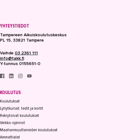
YHTEYSTIEDOT
Tampereen Aikuiskoulutuskeskus
PL 15, 33821 Tampere
Vaihde
03 2361 111
info@takk.fi
Y-tunnus 0155651-0
KOULUTUS
Koulutukset
Lyhytkurssit, testit ja kortit
Rekrytoivat koulutukset
Verkko-opinnot
Maahanmuuttaneiden koulutukset
Ammattialat