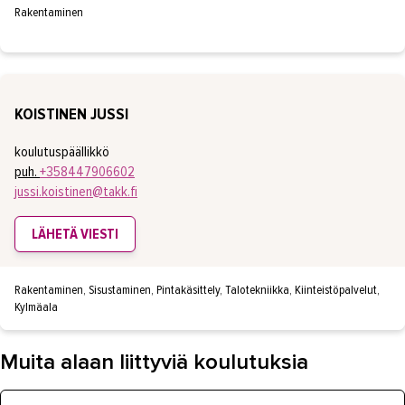
Rakentaminen
KOISTINEN JUSSI
koulutuspäällikkö
puh.
+358447906602
jussi.koistinen@takk.fi
LÄHETÄ VIESTI
Rakentaminen, Sisustaminen, Pintakäsittely, Talotekniikka, Kiinteistöpalvelut,
Kylmäala
Muita alaan liittyviä koulutuksia