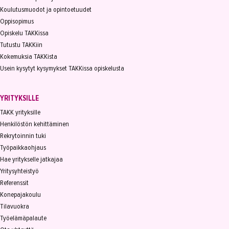
Koulutusmuodot ja opintoetuudet
Oppisopimus
Opiskelu TAKKissa
Tutustu TAKKiin
Kokemuksia TAKKista
Usein kysytyt kysymykset TAKKissa opiskelusta
YRITYKSILLE
TAKK yrityksille
Henkilöstön kehittäminen
Rekrytoinnin tuki
Työpaikkaohjaus
Hae yritykselle jatkajaa
Yritysyhteistyö
Referenssit
Konepajakoulu
Tilavuokra
Työelämäpalaute