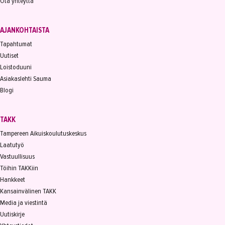
Ota yhteyttä
AJANKOHTAISTA
Tapahtumat
Uutiset
Loistoduuni
Asiakaslehti Sauma
Blogi
TAKK
Tampereen Aikuiskoulutuskeskus
Laatutyö
Vastuullisuus
Töihin TAKKiin
Hankkeet
Kansainvälinen TAKK
Media ja viestintä
Uutiskirje