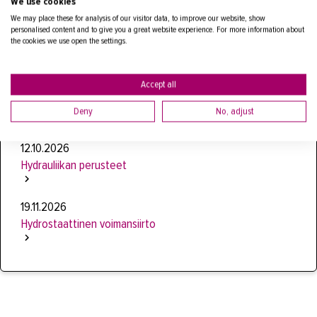
We use cookies
We may place these for analysis of our visitor data, to improve our website, show
16.9.2026
personalised content and to give you a great website experience. For more information about
the cookies we use open the settings.
Taka- ja sivulaitanostimien tarkastus
Accept all
8.10.2026
Parker -hydrauliikka
Deny
No, adjust
12.10.2026
Hydrauliikan perusteet
19.11.2026
Hydrostaattinen voimansiirto