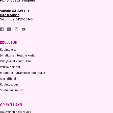
PL 15, 33821 Tampere
Vaihde
03 2361 111
info@takk.fi
Y-tunnus 0155651-0
KOULUTUS
Koulutukset
Lyhytkurssit, testit ja kortit
Rekrytoivat koulutukset
Verkko-opinnot
Maahanmuuttaneiden koulutukset
Ammattialat
Koulutusopas
Studies in English
OPISKELIJAKSI
Hakeminen opiskelijaksi