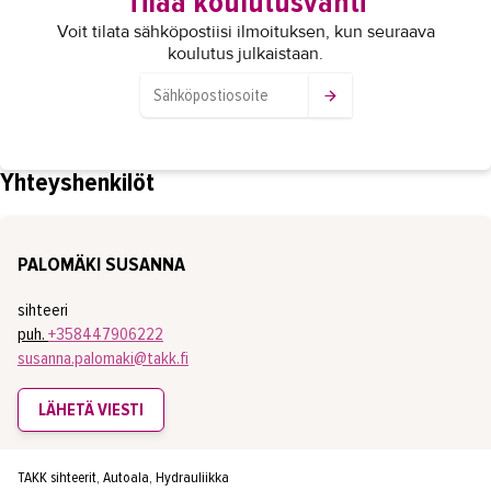
Tilaa koulutusvahti
Voit tilata sähköpostiisi ilmoituksen, kun seuraava
koulutus julkaistaan.
Yhteyshenkilöt
PALOMÄKI SUSANNA
sihteeri
puh.
+358447906222
susanna.palomaki@takk.fi
LÄHETÄ VIESTI
TAKK sihteerit, Autoala, Hydrauliikka