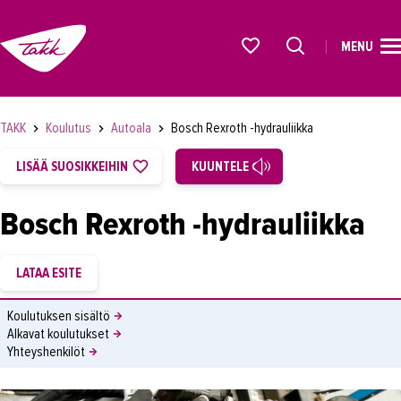
MENU
ETUSIVU
Alkavat koulutukset osiosta
KOULUTUS
TAKK
Koulutus
Autoala
Bosch Rexroth -hydrauliikka
OPISKELIJAKSI
LISÄÄ SUOSIKKEIHIN
KUUNTELE
YRITYKSILLE
Bosch Rexroth -hydrauliikka
TAKK
AJANKOHTAISTA
OMA TAKK
Koulutuksen sisältö
Alkavat koulutukset
YHTEYSTIEDOT
Yhteyshenkilöt
IN ENGLISH