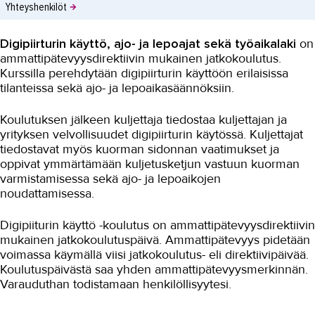
Yhteyshenkilöt
Digipiirturin käyttö, ajo- ja lepoajat sekä työaikalaki
on
ammattipätevyysdirektiivin mukainen jatkokoulutus.
Kurssilla perehdytään digipiirturin käyttöön erilaisissa
tilanteissa sekä ajo- ja lepoaikasäännöksiin.
Koulutuksen jälkeen kuljettaja tiedostaa kuljettajan ja
yrityksen velvollisuudet digipiirturin käytössä. Kuljettajat
tiedostavat myös kuorman sidonnan vaatimukset ja
oppivat ymmärtämään kuljetusketjun vastuun kuorman
varmistamisessa sekä ajo- ja lepoaikojen
noudattamisessa.
Digipiiturin käyttö -koulutus on ammattipätevyysdirektiivin
mukainen jatkokoulutuspäivä. Ammattipätevyys pidetään
voimassa käymällä viisi jatkokoulutus- eli direktiivipäivää.
Koulutuspäivästä saa yhden ammattipätevyysmerkinnän.
Varauduthan todistamaan henkilöllisyytesi.