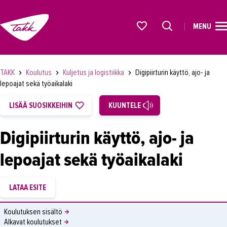
MENU
ETUSIVU
Alkavat koulutukset osiosta
KOULUTUS
TAKK
Koulutus
Kuljetus ja logistiikka
Digipiirturin käyttö, ajo- ja
OPISKELIJAKSI
lepoajat sekä työaikalaki
YRITYKSILLE
LISÄÄ SUOSIKKEIHIN
KUUNTELE
TAKK
Digipiirturin käyttö, ajo- ja
AJANKOHTAISTA
lepoajat sekä työaikalaki
OMA TAKK
YHTEYSTIEDOT
IN ENGLISH
Koulutuksen sisältö
Alkavat koulutukset