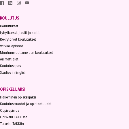
KOULUTUS
Koulutukset
Lyhytkurssit, testit ja kortit
Rekrytoivat koulutukset
Verkko-opinnot
Maahanmuuttaneiden koulutukset
Ammattialat
Koulutusopas
Studies in English
OPISKELIJAKSI
Hakeminen opiskelijaksi
Koulutusmuodot ja opintoetuudet
Oppisopimus
Opiskelu TAKKissa
Tutustu TAKKiin