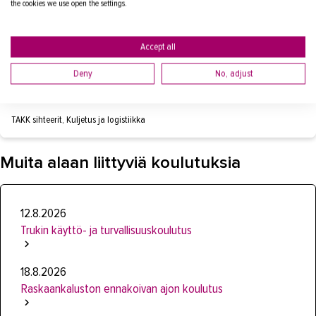
the cookies we use open the settings.
sihteeri
puh.
+358447906232
sirpa.asikainen@takk.fi
Accept all
Deny
No, adjust
LÄHETÄ VIESTI
TAKK sihteerit, Kuljetus ja logistiikka
Muita alaan liittyviä koulutuksia
12.8.2026
Trukin käyttö- ja turvallisuuskoulutus
18.8.2026
Raskaankaluston ennakoivan ajon koulutus