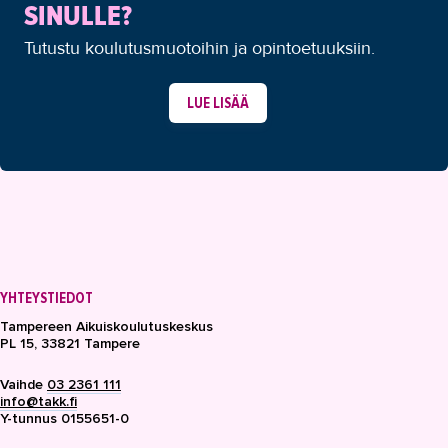
SINULLE?
Tutustu koulutusmuotoihin ja opintoetuuksiin.
LUE LISÄÄ
YHTEYSTIEDOT
Tampereen Aikuiskoulutuskeskus
PL 15, 33821 Tampere
Vaihde
03 2361 111
info@takk.fi
Y-tunnus 0155651-0