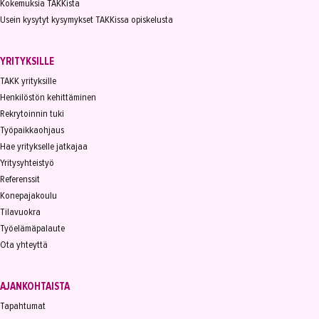
Kokemuksia TAKKista
Usein kysytyt kysymykset TAKKissa opiskelusta
YRITYKSILLE
TAKK yrityksille
Henkilöstön kehittäminen
Rekrytoinnin tuki
Työpaikkaohjaus
Hae yritykselle jatkajaa
Yritysyhteistyö
Referenssit
Konepajakoulu
Tilavuokra
Työelämäpalaute
Ota yhteyttä
AJANKOHTAISTA
Tapahtumat