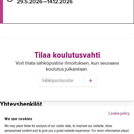
29.5.2026—14.12.2026
Tilaa koulutusvahti
Voit tilata sähköpostiisi ilmoituksen, kun seuraava
koulutus julkaistaan.
Yhteyshenkilöt
Cookie policy
We use cookies
ASIKAINEN SIRPA
We may place these for analysis of our visitor data, to improve our website, show
personalised content and to give you a great website experience. For more information about