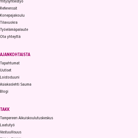
Yritysyhteistyö
Referenssit
Konepajakoulu
Tilavuokra
Työelämäpalaute
Ota yhteyttä
AJANKOHTAISTA
Tapahtumat
Uutiset
Loistoduuni
Asiakaslehti Sauma
Blogi
TAKK
Tampereen Aikuiskoulutuskeskus
Laatutyö
Vastuullisuus