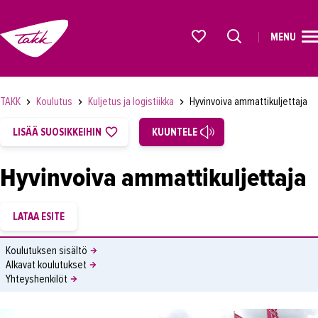
MENU
ETUSIVU
Alkavat koulutukset osiosta
KOULUTUS
TAKK
Koulutus
Kuljetus ja logistiikka
Hyvinvoiva ammattikuljettaja
OPISKELIJAKSI
LISÄÄ SUOSIKKEIHIN
KUUNTELE
YRITYKSILLE
Hyvinvoiva ammattikuljettaja
TAKK
AJANKOHTAISTA
OMA TAKK
Koulutuksen sisältö
Alkavat koulutukset
YHTEYSTIEDOT
Yhteyshenkilöt
IN ENGLISH