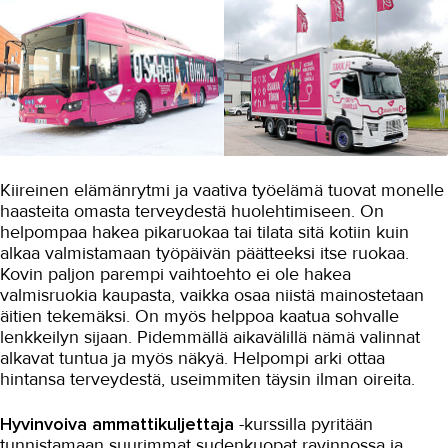
Kiireinen elämänrytmi ja vaativa työelämä tuovat monelle
haasteita omasta terveydestä huolehtimiseen. On
helpompaa hakea pikaruokaa tai tilata sitä kotiin kuin
alkaa valmistamaan työpäivän päätteeksi itse ruokaa.
Kovin paljon parempi vaihtoehto ei ole hakea
valmisruokia kaupasta, vaikka osaa niistä mainostetaan
äitien tekemäksi. On myös helppoa kaatua sohvalle
lenkkeilyn sijaan. Pidemmällä aikavälillä nämä valinnat
alkavat tuntua ja myös näkyä. Helpompi arki ottaa
hintansa terveydestä, useimmiten täysin ilman oireita.
Hyvinvoiva ammattikuljettaja
-kurssilla pyritään
tunnistamaan suurimmat sudenkuopat ravinnossa ja