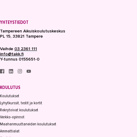
YHTEYSTIEDOT
Tampereen Aikuiskoulutuskeskus
PL 15, 33821 Tampere
Vaihde
03 2361 111
info@takk.fi
Y-tunnus 0155651-0
KOULUTUS
Koulutukset
Lyhytkurssit, testit ja kortit
Rekrytoivat koulutukset
Verkko-opinnot
Maahanmuuttaneiden koulutukset
Ammattialat