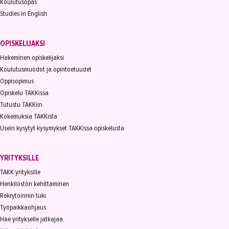
Koulutusopas
Studies in English
OPISKELIJAKSI
Hakeminen opiskelijaksi
Koulutusmuodot ja opintoetuudet
Oppisopimus
Opiskelu TAKKissa
Tutustu TAKKiin
Kokemuksia TAKKista
Usein kysytyt kysymykset TAKKissa opiskelusta
YRITYKSILLE
TAKK yrityksille
Henkilöstön kehittäminen
Rekrytoinnin tuki
Työpaikkaohjaus
Hae yritykselle jatkajaa