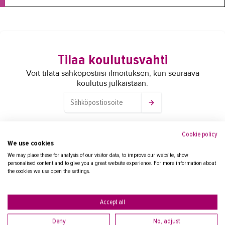
Tilaa koulutusvahti
Voit tilata sähköpostiisi ilmoituksen, kun seuraava
koulutus julkaistaan.
Cookie policy
Yhteyshenkilöt
We use cookies
We may place these for analysis of our visitor data, to improve our website, show
personalised content and to give you a great website experience. For more information about
the cookies we use open the settings.
SUUTARINEN TERO
kouluttaja/koulutussuunnittelija
Accept all
puh.
+358447906249
Deny
No, adjust
tero.suutarinen@takk.fi