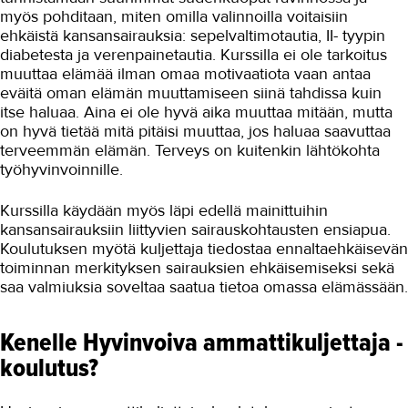
myös pohditaan, miten omilla valinnoilla voitaisiin
ehkäistä kansansairauksia: sepelvaltimotautia, II- tyypin
diabetesta ja verenpainetautia. Kurssilla ei ole tarkoitus
muuttaa elämää ilman omaa motivaatiota vaan antaa
eväitä oman elämän muuttamiseen siinä tahdissa kuin
itse haluaa. Aina ei ole hyvä aika muuttaa mitään, mutta
on hyvä tietää mitä pitäisi muuttaa, jos haluaa saavuttaa
terveemmän elämän. Terveys on kuitenkin lähtökohta
työhyvinvoinnille.
Kurssilla käydään myös läpi edellä mainittuihin
kansansairauksiin liittyvien sairauskohtausten ensiapua.
Koulutuksen myötä kuljettaja tiedostaa ennaltaehkäisevän
toiminnan merkityksen sairauksien ehkäisemiseksi sekä
saa valmiuksia soveltaa saatua tietoa omassa elämässään.
Kenelle Hyvinvoiva ammattikuljettaja -
koulutus?