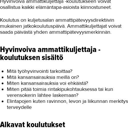
Hyvinvoiva ammattikuljettaja -koulutukseen voivat
osallistua kaikki elämäntapa-asioista kiinnostuneet.
Koulutus on kuljetusalan ammattipätevyysdirektiivin
mukainen jatkokoulutuspäivä. Ammattikuljettajat voivat
saada päivästä yhden ammattipätevyysmerkinnän.
Hyvinvoiva ammattikuljettaja -
koulutuksen sisältö
Mitä työhyvinvointi tarkoittaa?
Mitä kansansairauksia meillä on?
Miten kansansairauksia voi ehkäistä?
Miten pitää toimia rintakipukohtauksessa tai kun
verensokerin lähtee laskemaan?
Elintapojen kuten ravinnon, levon ja liikunnan merkitys
terveydelle
Alkavat koulutukset