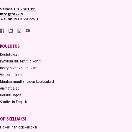
Vaihde
03 2361 111
info@takk.fi
Y-tunnus 0155651-0
KOULUTUS
Koulutukset
Lyhytkurssit, testit ja kortit
Rekrytoivat koulutukset
Verkko-opinnot
Maahanmuuttaneiden koulutukset
Ammattialat
Koulutusopas
Studies in English
OPISKELIJAKSI
Hakeminen opiskelijaksi