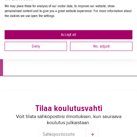
CAD/CAM-ohjelmointi - Kone- ja tuotantotekniikan perustutkinto, 
We may place these for analysis of our visitor data, to improve our website, show
osatutkinto
personalised content and to give you a great website experience. For more information about
the cookies we use open the settings.
TUTKINTOKOULUTUS
OMAEHTOINEN KOULUTUS
VERKKO-OPISKELU
Ajankohta:
Accept all
1.8.2026—30.6.2027
Deny
No, adjust
Hakuaika:
27.7.2026—20.12.2026
Tilaa koulutusvahti
Voit tilata sähköpostiisi ilmoituksen, kun seuraava
koulutus julkaistaan.