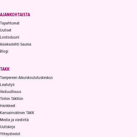
AJANKOHTAISTA
Tapahtumat
Uutiset
Loistoduuni
Asiakaslehti Sauma
Blogi
TAKK
Tampereen Aikuiskoulutuskeskus
Laatutyö
Vastuullisuus
Töihin TAKKiin
Hankkeet
Kansainvälinen TAKK
Media ja viestintä
Uutiskirje
Yhteystiedot