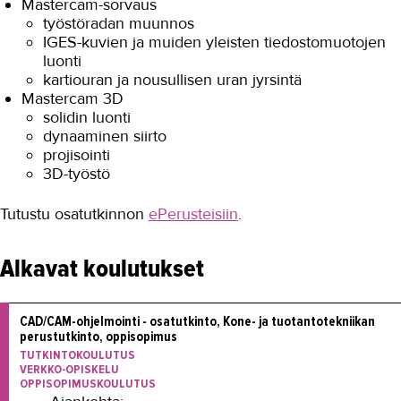
Mastercam-sorvaus
työstöradan muunnos
IGES-kuvien ja muiden yleisten tiedostomuotojen
luonti
kartiouran ja nousullisen uran jyrsintä
Mastercam 3D
solidin luonti
dynaaminen siirto
projisointi
3D-työstö
Tutustu osatutkinnon
ePerusteisiin
.
Alkavat koulutukset
CAD/CAM-ohjelmointi - osatutkinto, Kone- ja tuotantotekniikan 
perustutkinto, oppisopimus
TUTKINTOKOULUTUS
VERKKO-OPISKELU
OPPISOPIMUSKOULUTUS