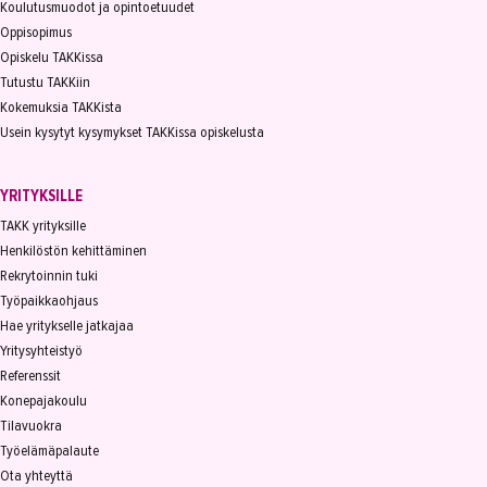
Koulutusmuodot ja opintoetuudet
Oppisopimus
Opiskelu TAKKissa
Tutustu TAKKiin
Kokemuksia TAKKista
Usein kysytyt kysymykset TAKKissa opiskelusta
YRITYKSILLE
TAKK yrityksille
Henkilöstön kehittäminen
Rekrytoinnin tuki
Työpaikkaohjaus
Hae yritykselle jatkajaa
Yritysyhteistyö
Referenssit
Konepajakoulu
Tilavuokra
Työelämäpalaute
Ota yhteyttä