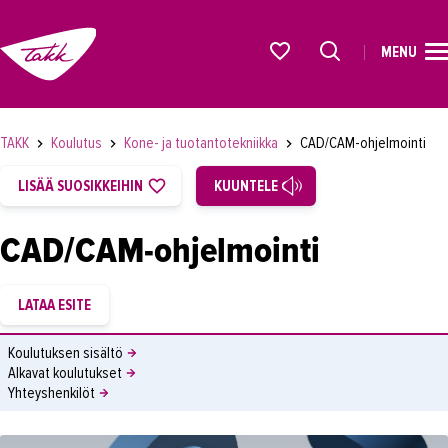
MENU
ETUSIVU
Alkavat koulutukset osiosta
KOULUTUS
TAKK
Koulutus
Kone- ja tuotantotekniikka
CAD/CAM-ohjelmointi
OPISKELIJAKSI
LISÄÄ SUOSIKKEIHIN
KUUNTELE
YRITYKSILLE
CAD/CAM-ohjelmointi
TAKK
AJANKOHTAISTA
OMA TAKK
Koulutuksen sisältö
Alkavat koulutukset
YHTEYSTIEDOT
Yhteyshenkilöt
IN ENGLISH