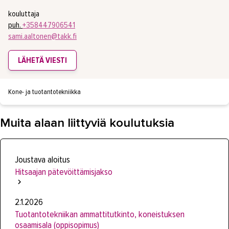
kouluttaja
puh.
+358447906541
sami.aaltonen@takk.fi
LÄHETÄ VIESTI
Kone- ja tuotantotekniikka
Muita alaan liittyviä koulutuksia
Joustava aloitus
Hitsaajan pätevöittämisjakso
2.1.2026
Tuotantotekniikan ammattitutkinto, koneistuksen
osaamisala (oppisopimus)