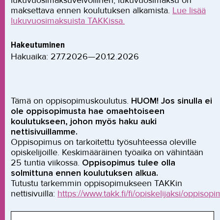
lukuvuosimaksuvelvollinen, lukuvuosimaksu on
maksettava ennen koulutuksen alkamista.
Lue lisää
lukuvuosimaksuista TAKKissa.
Hakeutuminen
Hakuaika: 27.7.2026—20.12.2026
Tämä on oppisopimuskoulutus.
HUOM! Jos sinulla ei
ole oppisopimusta hae omaehtoiseen
koulutukseen, johon myös haku auki
nettisivuillamme.
Oppisopimus on tarkoitettu työsuhteessa oleville
opiskelijoille. Keskimääräinen työaika on vähintään
25 tuntia viikossa.
Oppisopimus tulee olla
solmittuna ennen koulutuksen alkua.
Tutustu tarkemmin oppisopimukseen TAKKin
nettisivuilla:
https://www.takk.fi/fi/opiskelijaksi/oppisopi