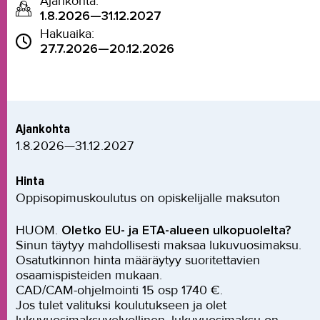
Ajankohta:
1.8.2026—31.12.2027
Hakuaika:
27.7.2026—20.12.2026
Ajankohta
1.8.2026—31.12.2027
Hinta
Oppisopimuskoulutus on opiskelijalle maksuton
HUOM.
Oletko EU- ja ETA-alueen ulkopuolelta?
Sinun täytyy mahdollisesti maksaa lukuvuosimaksu.
Osatutkinnon hinta määräytyy suoritettavien
osaamispisteiden mukaan.
CAD/CAM-ohjelmointi 15 osp 1740 €.
Jos tulet valituksi koulutukseen ja olet