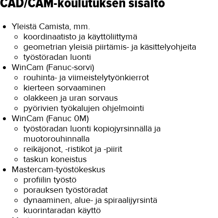
CAD/CAM-koulutuksen sisältö
Yleistä Camista, mm.
koordinaatisto ja käyttöliittymä
geometrian yleisiä piirtämis- ja käsittelyohjeita
työstöradan luonti
WinCam (Fanuc-sorvi)
rouhinta- ja viimeistelytyönkierrot
kierteen sorvaaminen
olakkeen ja uran sorvaus
pyörivien työkalujen ohjelmointi
WinCam (Fanuc 0M)
työstöradan luonti kopiojyrsinnällä ja
muotorouhinnalla
reikäjonot, -ristikot ja -piirit
taskun koneistus
Mastercam-työstökeskus
profiilin työstö
porauksen työstöradat
dynaaminen, alue- ja spiraalijyrsintä
kuorintaradan käyttö