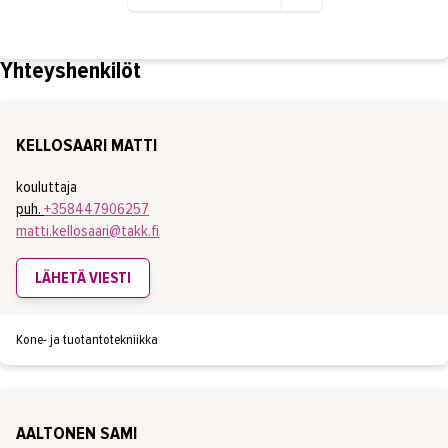
Yhteyshenkilöt
KELLOSAARI MATTI
kouluttaja
puh.
+358447906257
matti.kellosaari@takk.fi
LÄHETÄ VIESTI
Kone- ja tuotantotekniikka
AALTONEN SAMI