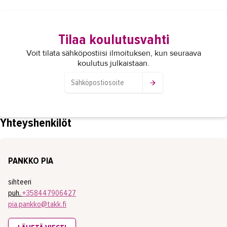
Tilaa koulutusvahti
Voit tilata sähköpostiisi ilmoituksen, kun seuraava
koulutus julkaistaan.
Yhteyshenkilöt
PANKKO PIA
sihteeri
puh.
+358447906427
pia.pankko@takk.fi