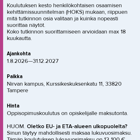
Koulutuksen kesto henkilökohtaisen osaamisen
kehittämissuunnitelman (HOKS) mukaan, riippuen
mitä tutkinnon osia valitaan ja kuinka nopeasti
suorittaa näytöt.
Koko tutkinnon suorittamiseen arvioidaan max 18
kuukautta.
Ajankohta
1.8.2026—31.12.2027
Paikka
Nirvan kampus, Kurssikeskuksenkatu 11, 33820
Tampere
Hinta
Oppisopimuskoulutus on opiskelijalle maksutonta.
HUOM.
Oletko EU- ja ETA-alueen ulkopuolelta?
Sinun täytyy mahdollisesti maksaa lukuvuosimaksu.
Tämän koulutuksen lukuvuosimaksu on 12 100 €,