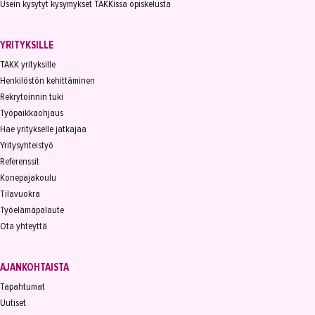
Usein kysytyt kysymykset TAKKissa opiskelusta
YRITYKSILLE
TAKK yrityksille
Henkilöstön kehittäminen
Rekrytoinnin tuki
Työpaikkaohjaus
Hae yritykselle jatkajaa
Yritysyhteistyö
Referenssit
Konepajakoulu
Tilavuokra
Työelämäpalaute
Ota yhteyttä
AJANKOHTAISTA
Tapahtumat
Uutiset