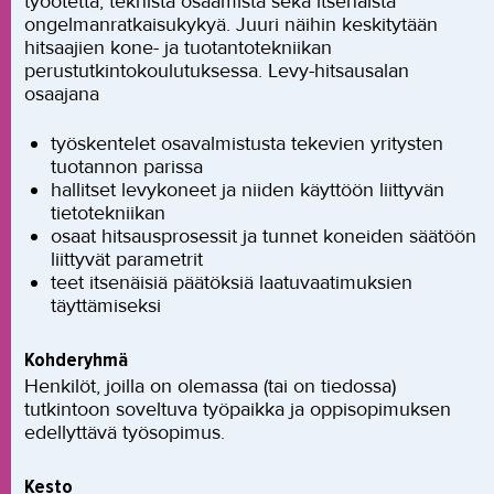
työotetta, teknistä osaamista sekä itsenäistä
ongelmanratkaisukykyä. Juuri näihin keskitytään
hitsaajien kone- ja tuotantotekniikan
perustutkintokoulutuksessa. Levy-hitsausalan
osaajana
työskentelet osavalmistusta tekevien yritysten
tuotannon parissa
hallitset levykoneet ja niiden käyttöön liittyvän
tietotekniikan
osaat hitsausprosessit ja tunnet koneiden säätöön
liittyvät parametrit
teet itsenäisiä päätöksiä laatuvaatimuksien
täyttämiseksi
Kohderyhmä
Henkilöt, joilla on olemassa (tai on tiedossa)
tutkintoon soveltuva työpaikka ja oppisopimuksen
edellyttävä työsopimus.
Kesto