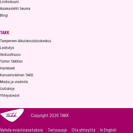
Loistoduuni
Asiakaslehti Sauma
Blogi
TAKK
Tampereen Aikuiskoulutuskeskus
Laatutyö
Vastuullisuus
Töihin TAKKiin
Hankkeet
Kansainvälinen TAKK
Media ja viestintä
Uutiskirje
Yhteystiedot
Copyright 2026
TAKK
Vaihda evästeasetuksia
Tietosuoja
Ota yhteyttä
In English