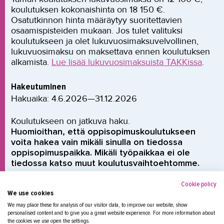
koulutuksen kokonaishinta on 18 150 €.
Osatutkinnon hinta määräytyy suoritettavien
osaamispisteiden mukaan. Jos tulet valituksi
koulutukseen ja olet lukuvuosimaksuvelvollinen,
lukuvuosimaksu on maksettava ennen koulutuksen
alkamista.
Lue lisää lukuvuosimaksuista TAKKissa
.
Hakeutuminen
Hakuaika: 4.6.2026—31.12.2026
Koulutukseen on jatkuva haku.
Huomioithan, että oppisopimuskoulutukseen
voita hakea vain mikäli sinulla on tiedossa
oppisopimuspaikka. Mikäli työpaikkaa ei ole
tiedossa katso muut koulutusvaihtoehtomme.
Cookie policy
Koulutukseen haetaan oheisen painikkeen kautta
We use cookies
We may place these for analysis of our visitor data, to improve our website, show
personalised content and to give you a great website experience. For more information about
the cookies we use open the settings.