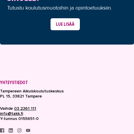
Tutustu koulutusmuotoihin ja opintoetuuksiin.
LUE LISÄÄ
YHTEYSTIEDOT
Tampereen Aikuiskoulutuskeskus
PL 15, 33821 Tampere
Vaihde
03 2361 111
info@takk.fi
Y-tunnus 0155651-0