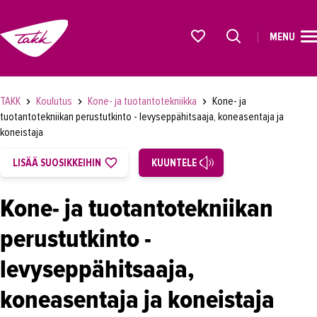
MENU
ETUSIVU
Alkavat koulutukset osiosta
KOULUTUS
TAKK
Koulutus
Kone- ja tuotantotekniikka
Kone- ja
OPISKELIJAKSI
tuotantotekniikan perustutkinto - levyseppähitsaaja, koneasentaja ja
koneistaja
YRITYKSILLE
LISÄÄ SUOSIKKEIHIN
KUUNTELE
TAKK
Kone- ja tuotantotekniikan
AJANKOHTAISTA
perustutkinto -
OMA TAKK
levyseppähitsaaja,
YHTEYSTIEDOT
koneasentaja ja koneistaja
IN ENGLISH