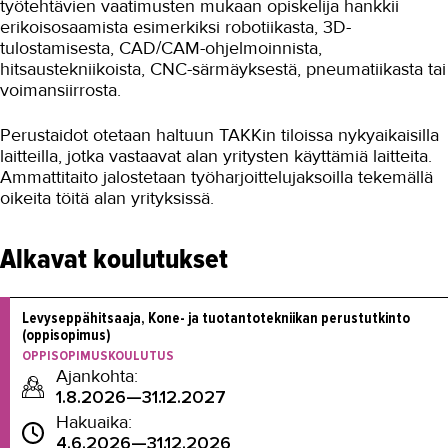
työtehtävien vaatimusten mukaan opiskelija hankkii
erikoisosaamista esimerkiksi robotiikasta, 3D-
tulostamisesta, CAD/CAM-ohjelmoinnista,
hitsaustekniikoista, CNC-särmäyksestä, pneumatiikasta tai
voimansiirrosta.
Perustaidot otetaan haltuun TAKKin tiloissa nykyaikaisilla
laitteilla, jotka vastaavat alan yritysten käyttämiä laitteita.
Ammattitaito jalostetaan työharjoittelujaksoilla tekemällä
oikeita töitä alan yrityksissä.
Alkavat koulutukset
Levyseppähitsaaja, Kone- ja tuotantotekniikan perustutkinto 
(oppisopimus)
OPPISOPIMUSKOULUTUS
Ajankohta:
1.8.2026—31.12.2027
Hakuaika:
4.6.2026—31.12.2026