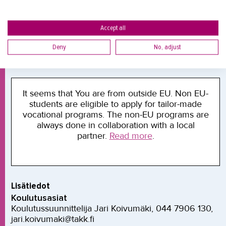
Oppisopimus on tarkoitettu työsuhteessa oleville
opiskelijoille. Keskimääräinen työaika on vähintään
25 tuntia viikossa. Oppisopimus tulee olla solmittuna
Accept all
ennen koulutuksen alkua. Tutustu tarkemmin
Deny
No, adjust
oppisopimukseen TAKKin
nettisivuilla:
https://www.takk.fi/fi/opiskelijaksi/oppisopi
It seems that You are from outside EU. Non EU-
students are eligible to apply for tailor-made
vocational programs. The non-EU programs are
always done in collaboration with a local
partner.
Read more
.
Lisätiedot
Koulutusasiat
Koulutussuunnittelija Jari Koivumäki, 044 7906 130,
jari.koivumaki@takk.fi