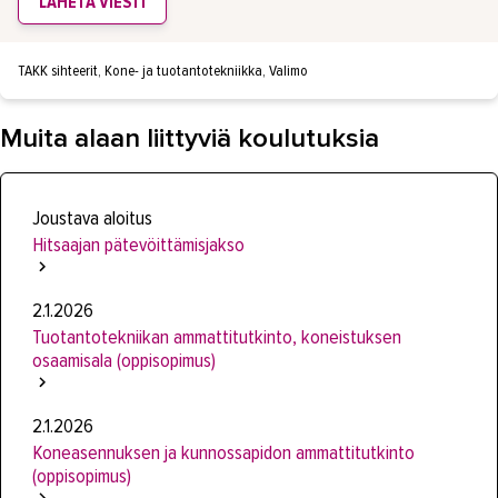
LÄHETÄ VIESTI
TAKK sihteerit, Kone- ja tuotantotekniikka, Valimo
Muita alaan liittyviä koulutuksia
Joustava aloitus
Hitsaajan pätevöittämisjakso
2.1.2026
Tuotantotekniikan ammattitutkinto, koneistuksen
osaamisala (oppisopimus)
2.1.2026
Koneasennuksen ja kunnossapidon ammattitutkinto
(oppisopimus)