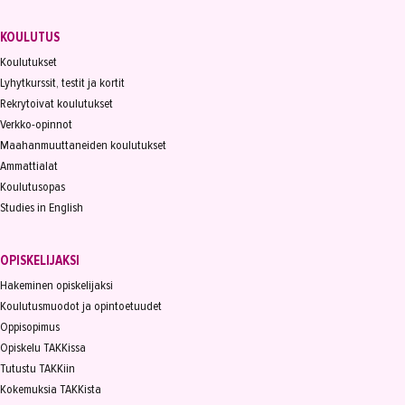
KOULUTUS
Koulutukset
Lyhytkurssit, testit ja kortit
Rekrytoivat koulutukset
Verkko-opinnot
Maahanmuuttaneiden koulutukset
Ammattialat
Koulutusopas
Studies in English
OPISKELIJAKSI
Hakeminen opiskelijaksi
Koulutusmuodot ja opintoetuudet
Oppisopimus
Opiskelu TAKKissa
Tutustu TAKKiin
Kokemuksia TAKKista