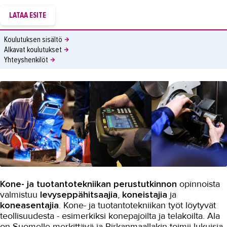
Koulutuksen sisältö
Alkavat koulutukset
Yhteyshenkilöt
Kone- ja tuotantotekniikan perustutkinnon
opinnoista
valmistuu
levyseppähitsaajia
,
koneistajia
ja
koneasentajia
. Kone- ja tuotantotekniikan työt löytyvät
teollisuudesta - esimerkiksi konepajoilta ja telakoilta. Ala
on Suomelle merkittävä ja Pirkanmaallakin toimii lukuisia