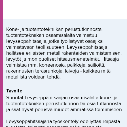
Kone- ja tuotantotekniikan perustutkinnosta,
tuotantotekniikan osaamisalalta valmistuu
levyseppähitsaajia, jotka työllistyvät osaajiksi
valmistavaan teollisuuteen. Levyseppähitsaaja
hallitsee erilaisten metallirakenteiden valmistamisen,
levytöt ja monipuoliset hitsausmenetelmät. Hitsaaja
valmistaa mm. koneenosia, palkkeja, säiliöitä,
rakennusten teräsrunkoja, laivoja - kaikkea mitä
metallista voidaan tehdä.
Tavoite
Suoritat Levyseppähitsaajan osaamisalalta kone- ja
tuotantotekniikan perustutkinnon tai osia tutkinnosta
ja saat hyvät perusvalmiudet ammatissa toimimiseen.
Levyseppähitsaajana työskentely edellyttää reipasta