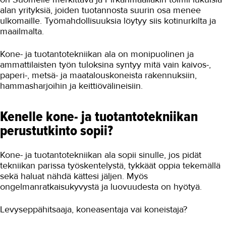
alan yrityksiä, joiden tuotannosta suurin osa menee
ulkomaille. Työmahdollisuuksia löytyy siis kotinurkilta ja
maailmalta.
Kone- ja tuotantotekniikan ala on monipuolinen ja
ammattilaisten työn tuloksina syntyy mitä vain kaivos-,
paperi-, metsä- ja maatalouskoneista rakennuksiin,
hammasharjoihin ja keittiövälineisiin.
Kenelle kone- ja tuotantotekniikan
perustutkinto sopii?
Kone- ja tuotantotekniikan ala sopii sinulle, jos pidät
tekniikan parissa työskentelystä, tykkäät oppia tekemällä
sekä haluat nähdä kättesi jäljen. Myös
ongelmanratkaisukyvystä ja luovuudesta on hyötyä.
Levyseppähitsaaja, koneasentaja vai koneistaja?