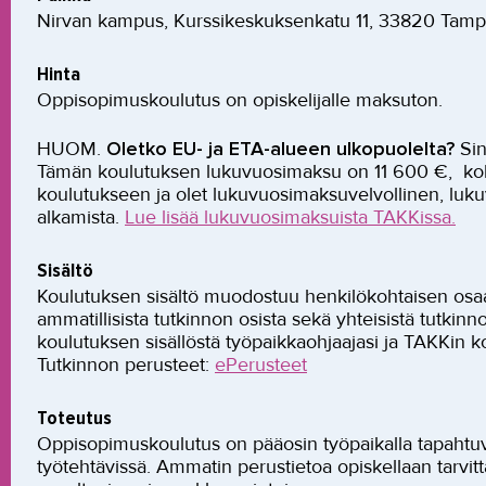
Nirvan kampus, Kurssikeskuksenkatu 11, 33820 Tam
Hinta
Oppisopimuskoulutus on opiskelijalle maksuton.
HUOM.
Oletko EU- ja ETA-alueen ulkopuolelta?
Si
Tämän koulutuksen lukuvuosimaksu on 11 600 €, kokon
koulutukseen ja olet lukuvuosimaksuvelvollinen, lu
alkamista.
Lue lisää lukuvuosimaksuista TAKKissa.
Sisältö
Koulutuksen sisältö muodostuu henkilökohtaisen os
ammatillisista tutkinnon osista sekä yhteisistä tutkinn
koulutuksen sisällöstä työpaikkaohjaajasi ja TAKKin k
Tutkinnon perusteet:
ePerusteet
Toteutus
Oppisopimuskoulutus on pääosin työpaikalla tapahtuv
työtehtävissä. Ammatin perustietoa opiskellaan tarvi