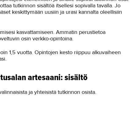
ottaa tutkinnon sisältöä itsellesi sopivalla tavalla. Jo
ääset keskittymään uusiin ja urasi kannalta oleellisiin
aamisesi kasvattamiseen. Ammatin perustietoa
veltuvin osin verkko-opintoina.
oin 1,5 vuotta. Opintojen kesto riippuu alkuvaiheen
si.
tusalan artesaani: sisältö
linnaisista ja yhteisistä tutkinnon osista.