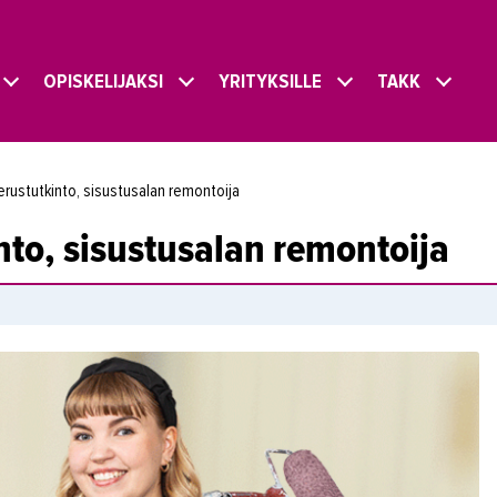
OPISKELIJAKSI
YRITYKSILLE
TAKK
erustutkinto, sisustusalan remontoija
nto, sisustusalan remontoija