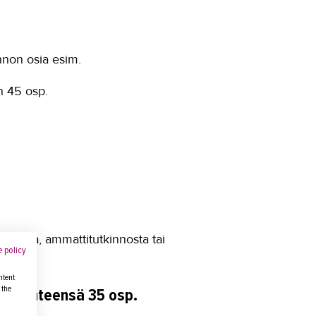
nnon osia esim.
n 45 osp.
innosta, ammattitutkinnosta tai
 policy
ntent
 the
Ot), yhteensä 35 osp.