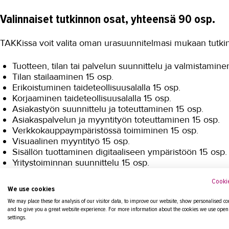
Valinnaiset tutkinnon osat, yhteensä 90 osp.
TAKKissa voit valita oman urasuunnitelmasi mukaan tutki
Tuotteen, tilan tai palvelun suunnittelu ja valmistamine
Tilan stailaaminen 15 osp.
Erikoistuminen taideteollisuusalalla 15 osp.
Korjaaminen taideteollisuusalalla 15 osp.
Asiakastyön suunnittelu ja toteuttaminen 15 osp.
Asiakaspalvelun ja myyntityön toteuttaminen 15 osp.
Verkkokauppaympäristössä toimiminen 15 osp.
Visuaalinen myyntityö 15 osp.
Sisällön tuottaminen digitaaliseen ympäristöön 15 osp.
Yritystoiminnan suunnittelu 15 osp.
Tutkinnon osa tai osia toisesta ammatillisesta perustutk
Cookie
erikoisammattitutkinnosta 5-15 osp.
We use cookies
We may place these for analysis of our visitor data, to improve our website, show personalised co
and to give you a great website experience. For more information about the cookies we use open
Lisäksi suoritetaan yhteiset tutkinnon osat (YT
settings.