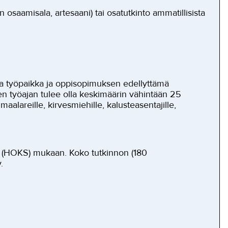
n osaamisala, artesaani) tai osatutkinto ammatillisista
tuva työpaikka ja oppisopimuksen edellyttämä
en työajan tulee olla keskimäärin vähintään 25
aalareille, kirvesmiehille, kalusteasentajille,
 (HOKS) mukaan. Koko tutkinnon (180
.