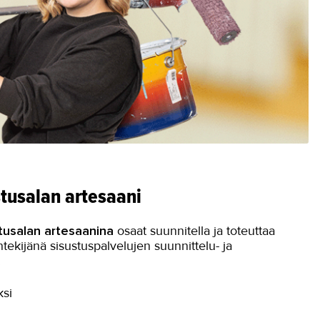
stusalan artesaani
tusalan artesaanina
osaat suunnitella ja toteuttaa
öntekijänä sisustuspalvelujen suunnittelu- ja
.
ksi