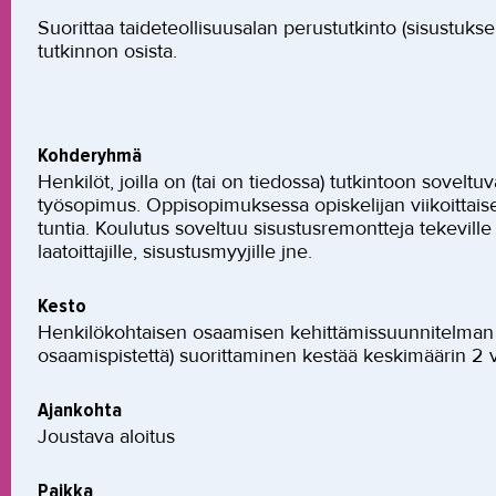
Suorittaa taideteollisuusalan perustutkinto (sisustukse
tutkinnon osista.
Kohderyhmä
Henkilöt, joilla on (tai on tiedossa) tutkintoon sovel
työsopimus. Oppisopimuksessa opiskelijan viikoittais
tuntia. Koulutus soveltuu sisustusremontteja tekeville m
laatoittajille, sisustusmyyjille jne.
Kesto
Henkilökohtaisen osaamisen kehittämissuunnitelman
osaamispistettä) suorittaminen kestää keskimäärin 2 v
Ajankohta
Joustava aloitus
Paikka