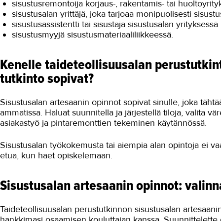
sisustusremontoija korjaus-, rakentamis- tai huoltoyrity
sisustusalan yrittäjä, joka tarjoaa monipuolisesti sisust
sisustusassistentti tai sisustaja sisustusalan yrityksessä
sisustusmyyjä sisustusmateriaaliliikkeessä.
Kenelle taideteollisuusalan perustutkin
tutkinto sopivat?
Sisustusalan artesaanin opinnot sopivat sinulle, joka tähtää
ammatissa. Haluat suunnitella ja järjestellä tiloja, valita 
asiakastyö ja pintaremonttien tekeminen käytännössä.
Sisustusalan työkokemusta tai aiempia alan opintoja ei va
etua, kun haet opiskelemaan.
Sisustusalan artesaanin opinnot: valin
Taideteollisuusalan perustutkinnon sisustusalan artesaani
hankkimasi osaamisen kouluttajan kanssa. Suunnittelette o