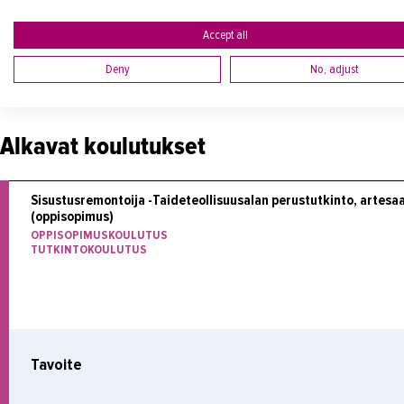
Viestintä- ja vuorovaikutusosaaminen
Matemaattis-luonnontieteellinen osaaminen ja
Accept all
Yhteiskunta ja työelämäosaaminen
Deny
No, adjust
Lisäksi YTO-opintoihin kuuluu 9 osp. valinnaisia osaami
kiinnostuksen ja tarpeen mukaisesti.
Alkavat koulutukset
Sisustusremontoija -Taideteollisuusalan perustutkinto, artesaa
(oppisopimus) 
OPPISOPIMUSKOULUTUS
TUTKINTOKOULUTUS
Tavoite