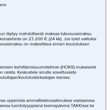
pere
nun täytyy mahdollisesti maksaa lukuvuosimaksu.
aishinta on 23 200 € (24 kk). Jos tulet valituksi
kuvuosimaksu on maksettava ennen koulutuksen
aamisen kehittämissuunnitelman (HOKS) mukaisesti
on osista. Keskustele sinulle soveltuvasta
ouluttajan/koulutustarkastajan kanssa.
aa oppimista ammattitaitovaatimuksia vastaavissa
ttaessa luentotyyppisinä teemapäivinä TAKKissa tai