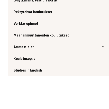
Lyhytkurssit, testit ja kortit
Rekrytoivat koulutukset
Verkko-opinnot
Maahanmuuttaneiden koulutukset
Ammattialat
Koulutusopas
Studies in English