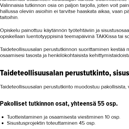
Valinnaisia tutkinnon osia on paljon tarjolla, joten voit pain
hallussa oleviin asioihin ei tarvitse haaskata aikaa, vaan p
taitoihin.
Opiskelu painottuu käytännön työtehtäviin ja sisustusos
opiskellaan luentotyyppisinä teemapäivinä TAKKissa tai so
Taideteollisuusalan perustutkinnon suorittaminen kestää n
osaamisesi tasosta ja henkilökohtaisista kehittymistaidoista
Taideteollisuusalan perustutkinto, sisus
Taideteollisuusalan perustutkinto muodostuu pakollisista, va
Pakolliset tutkinnon osat, yhteensä 55 osp.
Tuotteistaminen ja osaamisesta viestiminen 10 osp.
Sisustusprojektin toteuttaminen 45 osp.