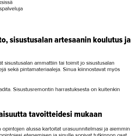
ksissä
uspalveluja
to, sisustusalan artesaanin koulutus ja
t sisustusalan ammattiin tai toimit jo sisustusalan
värejä sekä pintamateriaaleja. Sinua kiinnostavat myös
adita. Sisustusremontin harrastuksesta on kuitenkin
naisuutta tavoitteidesi mukaan
n opintojen alussa kartoitat urasuunnitelmasi ja aiemmin
pintojesi etenemisen ja sinulle sopivat tutkinnon osat.