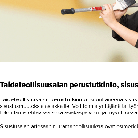
Taideteollisuusalan perustutkinto, sisu
Taideteollisuusalan perustutkinnon
suorittaneena
sisus
sisustusmuutoksia asiakkaille. Voit toimia yrittäjänä tai ty
toteuttamistehtävissä sekä asiakaspalvelu- ja myyntitöissä
Sisustusalan artesaanin uramahdollisuuksia ovat esimerki