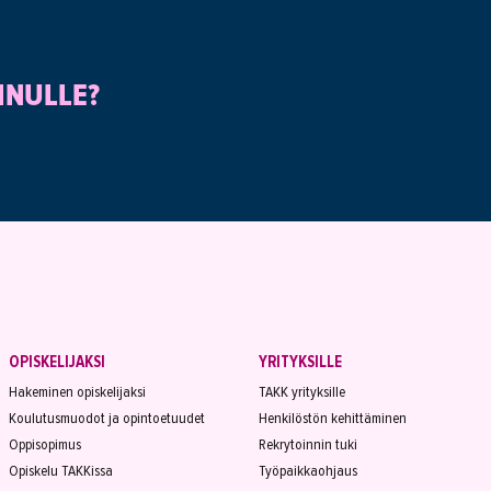
INULLE?
OPISKELIJAKSI
YRITYKSILLE
Hakeminen opiskelijaksi
TAKK yrityksille
Koulutusmuodot ja opintoetuudet
Henkilöstön kehittäminen
Oppisopimus
Rekrytoinnin tuki
Opiskelu TAKKissa
Työpaikkaohjaus