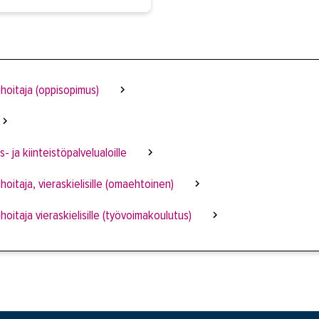
ihoitaja (oppisopimus)
 ja kiinteistöpalvelualoille
ihoitaja, vieraskielisille (omaehtoinen)
ihoitaja vieraskielisille (työvoimakoulutus)