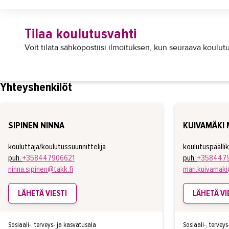
Tilaa koulutusvahti
Voit tilata sähköpostiisi ilmoituksen, kun seuraava koulutu
Yhteyshenkilöt
SIPINEN NINNA
KUIVAMÄKI 
kouluttaja/koulutussuunnittelija
koulutuspäälli
puh.
+358447906621
puh.
+358447
ninna.sipinen@takk.fi
mari.kuivamaki
LÄHETÄ VIESTI
LÄHETÄ VI
Sosiaali-, terveys- ja kasvatusala
Sosiaali-, tervey