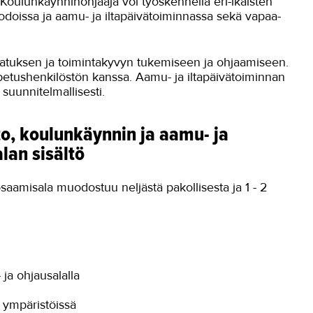
 Koulunkäynninohjaaja voi työskennellä eri-ikäisten
odoissa ja aamu- ja iltapäivätoiminnassa sekä vapaa-
svatuksen ja toimintakyvyn tukemiseen ja ohjaamiseen.
etushenkilöstön kanssa. Aamu- ja iltapäivätoiminnan
suunnitelmallisesti.
o, koulunkäynnin ja aamu- ja
lan sisältö
aamisala muodostuu neljästä pakollisesta ja 1 - 2
ja ohjausalalla
 ympäristöissä