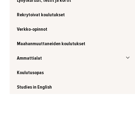
Lyhytkurssit, testit ja kortit
Rekrytoivat koulutukset
Verkko-opinnot
Maahanmuuttaneiden koulutukset
Ammattialat
Koulutusopas
Studies in English