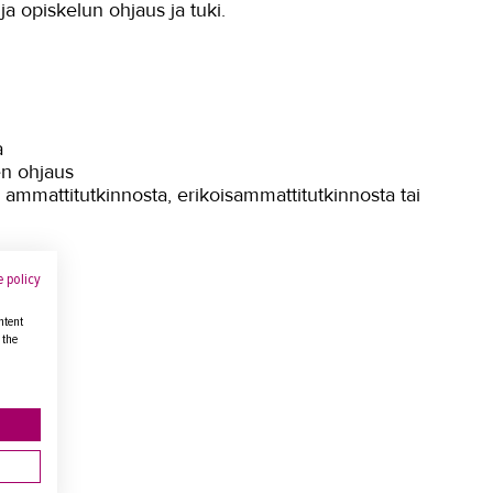
a opiskelun ohjaus ja tuki.
a
en ohjaus
 ammattitutkinnosta, erikoisammattitutkinnosta tai
 policy
ntent
 the