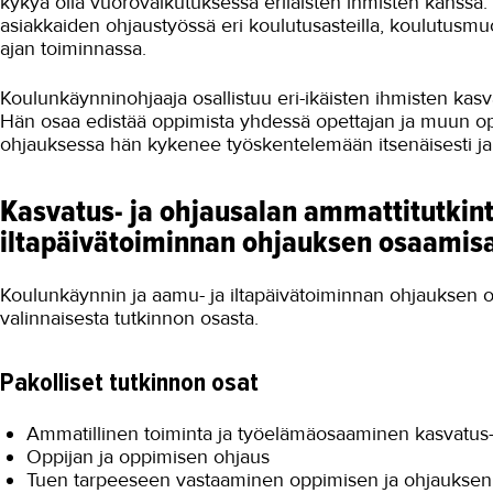
kykyä olla vuorovaikutuksessa erilaisten ihmisten kanssa.
asiakkaiden ohjaustyössä eri koulutusasteilla, koulutusmu
ajan toiminnassa.
Koulunkäynninohjaaja osallistuu eri-ikäisten ihmisten ka
Hän osaa edistää oppimista yhdessä opettajan ja muun op
ohjauksessa hän kykenee työskentelemään itsenäisesti ja 
Kasvatus- ja ohjausalan ammattitutkint
iltapäivätoiminnan ohjauksen osaamisa
Koulunkäynnin ja aamu- ja iltapäivätoiminnan ohjauksen os
valinnaisesta tutkinnon osasta.
Pakolliset tutkinnon osat
Ammatillinen toiminta ja työelämäosaaminen kasvatus- 
Oppijan ja oppimisen ohjaus
Tuen tarpeeseen vastaaminen oppimisen ja ohjauksen