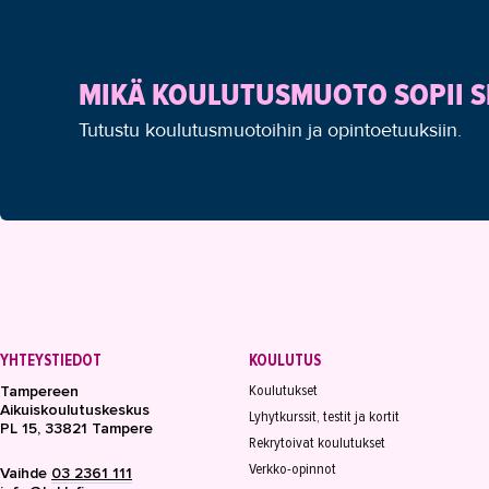
MIKÄ KOULUTUSMUOTO SOPII S
Tutustu koulutusmuotoihin ja opintoetuuksiin.
YHTEYSTIEDOT
KOULUTUS
Koulutukset
Tampereen
Aikuiskoulutuskeskus
Lyhytkurssit, testit ja kortit
PL 15, 33821 Tampere
Rekrytoivat koulutukset
Verkko-opinnot
Vaihde
03 2361 111