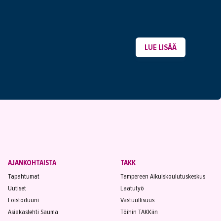
LUE LISÄÄ
AJANKOHTAISTA
TAKK
Tapahtumat
Tampereen Aikuiskoulutuskeskus
Uutiset
Laatutyö
Loistoduuni
Vastuullisuus
Asiakaslehti Sauma
Töihin TAKKiin