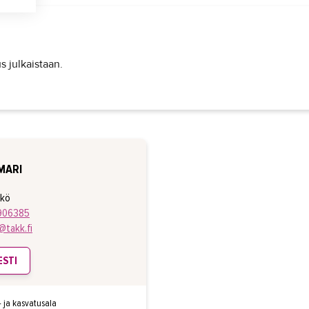
s julkaistaan.
MARI
kkö
906385
@takk.fi
ESTI
s- ja kasvatusala