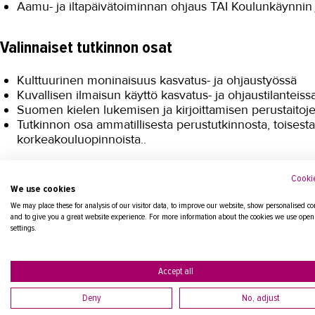
Aamu- ja iltapäivätoiminnan ohjaus TAI Koulunkäynnin j
Valinnaiset tutkinnon osat
Kulttuurinen moninaisuus kasvatus- ja ohjaustyössä
Kuvallisen ilmaisun käyttö kasvatus- ja ohjaustilanteiss
Suomen kielen lukemisen ja kirjoittamisen perustaitoj
Tutkinnon osa ammatillisesta perustutkinnosta, toisesta
korkeakouluopinnoista..
Tutkinnon muodostumisesta tarkemmin
ePerusteista
.
Cookie
We use cookies
We may place these for analysis of our visitor data, to improve our website, show personalised co
and to give you a great website experience. For more information about the cookies we use open
settings.
Alkavat koulutukset
Accept all
Ei alkavia koulutuksia.
Deny
No, adjust