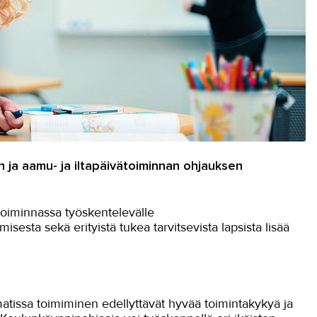
n ja aamu- ja iltapäivätoiminnan ohjauksen
ätoiminnassa työskentelevälle
sesta sekä erityistä tukea tarvitsevista lapsista lisää
atissa toimiminen edellyttävät hyvää toimintakykyä ja