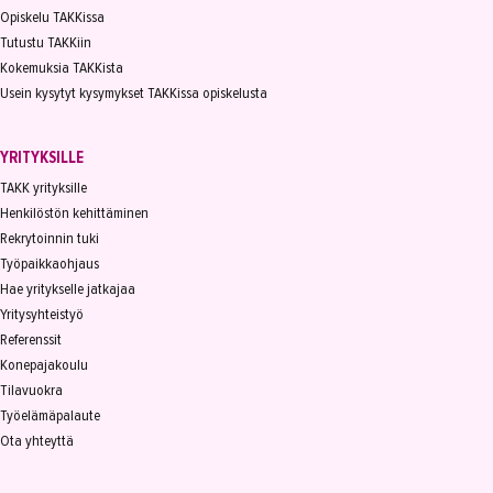
Opiskelu TAKKissa
Tutustu TAKKiin
Kokemuksia TAKKista
Usein kysytyt kysymykset TAKKissa opiskelusta
YRITYKSILLE
TAKK yrityksille
Henkilöstön kehittäminen
Rekrytoinnin tuki
Työpaikkaohjaus
Hae yritykselle jatkajaa
Yritysyhteistyö
Referenssit
Konepajakoulu
Tilavuokra
Työelämäpalaute
Ota yhteyttä