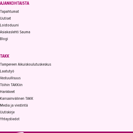
AJANKOHTAISTA
Tapahtumat
Uutiset
Loistoduuni
Asiakaslehti Sauma
Blogi
TAKK
Tampereen Aikuiskoulutuskeskus
Laatutyö
Vastuullisuus
Töihin TAKKiin
Hankkeet
Kansainvälinen TAKK
Media ja viestintä
Uutiskirje
Yhteystiedot