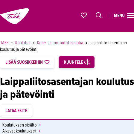
MENU
ETUSIVU
Alkavat koulutukset osiosta
KOULUTUS
TAKK
Koulutus
Kone- ja tuotantotekniikka
Laippaliitosasentajan
OPISKELIJAKSI
koulutus ja pätevöinti
YRITYKSILLE
LISÄÄ SUOSIKKEIHIN
KUUNTELE
TAKK
Laippaliitosasentajan koulutus
AJANKOHTAISTA
ja pätevöinti
OMA TAKK
YHTEYSTIEDOT
IN ENGLISH
Koulutuksen sisältö
Alkavat koulutukset