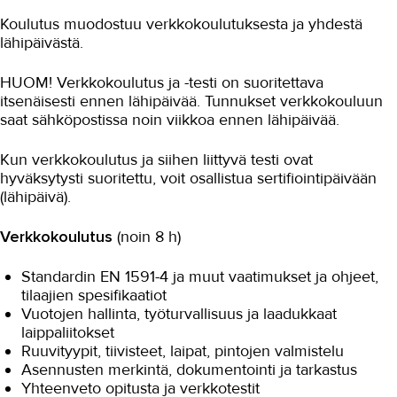
Koulutus muodostuu verkkokoulutuksesta ja yhdestä
lähipäivästä.
HUOM! Verkkokoulutus ja -testi on suoritettava
itsenäisesti ennen lähipäivää. Tunnukset verkkokouluun
saat sähköpostissa noin viikkoa ennen lähipäivää.
Kun verkkokoulutus ja siihen liittyvä testi ovat
hyväksytysti suoritettu, voit osallistua sertifiointipäivään
(lähipäivä).
Verkkokoulutus
(noin 8 h)
Standardin EN 1591-4 ja muut vaatimukset ja ohjeet,
tilaajien spesifikaatiot
Vuotojen hallinta, työturvallisuus ja laadukkaat
laippaliitokset
Ruuvityypit, tiivisteet, laipat, pintojen valmistelu
Asennusten merkintä, dokumentointi ja tarkastus
Yhteenveto opitusta ja verkkotestit