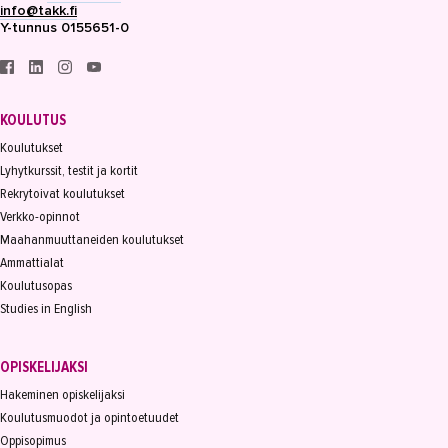
info@takk.fi
Y-tunnus 0155651-0
KOULUTUS
Koulutukset
Lyhytkurssit, testit ja kortit
Rekrytoivat koulutukset
Verkko-opinnot
Maahanmuuttaneiden koulutukset
Ammattialat
Koulutusopas
Studies in English
OPISKELIJAKSI
Hakeminen opiskelijaksi
Koulutusmuodot ja opintoetuudet
Oppisopimus