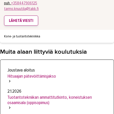
puh.
+358447906125
tarmo.knuutila@takk.fi
LÄHETÄ VIESTI
Kone- ja tuotantotekniikka
Muita alaan liittyviä koulutuksia
Joustava aloitus
Hitsaajan pätevöittämisjakso
2.1.2026
Tuotantotekniikan ammattitutkinto, koneistuksen
osaamisala (oppisopimus)