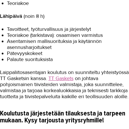
Teoriakoe
Lähipäivä
(noin 8 h)
Tavoitteet, työturvallisuus ja järjestelyt
Teoriakoe (tarkistava): osaamisen varmistus
Asentamisen mallisuorituksia ja käytännön
asennusharjoitukset
Pätevyyskokeet
Palaute suorituksista
Laippaliitosasentajan koulutus on suunniteltu yhteistyössä
TT Gasketsin kanssa.
TT Gaskets
on johtava
pohjoismainen tiivisteiden valmistaja, joka suunnittelee,
valmistaa ja tarjoaa korkealuokkaisia ja teknisesti tarkkoja
tuotteita ja tiivistepalveluita kaikille eri teollisuuden aloille.
Koulutusta järjestetään tilauksesta ja tarpeen
mukaan. Kysy tarjousta yritysryhmille!