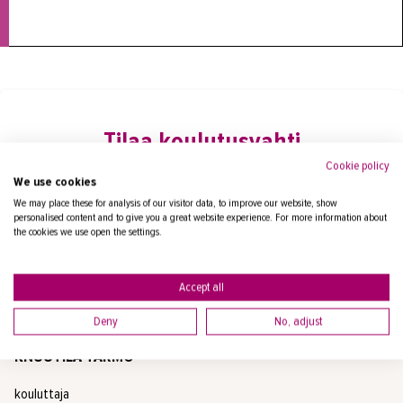
Tilaa koulutusvahti
Voit tilata sähköpostiisi ilmoituksen, kun seuraava
Cookie policy
We use cookies
koulutus julkaistaan.
We may place these for analysis of our visitor data, to improve our website, show
personalised content and to give you a great website experience. For more information about
the cookies we use open the settings.
Yhteyshenkilöt
Accept all
Deny
No, adjust
KNUUTILA TARMO
kouluttaja