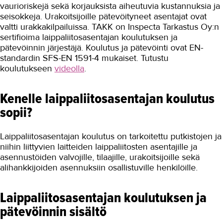
vaurioriskejä sekä korjauksista aiheutuvia kustannuksia ja
seisokkeja. Urakoitsijoille pätevöityneet asentajat ovat
valtti urakkakilpailuissa. TAKK on Inspecta Tarkastus Oy:n
sertifioima laippaliitosasentajan koulutuksen ja
pätevöinnin järjestäjä. Koulutus ja pätevöinti ovat EN-
standardin SFS-EN 1591-4 mukaiset. Tutustu
koulutukseen
videolla
.
Kenelle laippaliitosasentajan koulutus
sopii?
Laippaliitosasentajan koulutus on tarkoitettu putkistojen ja
niihin liittyvien laitteiden laippaliitosten asentajille ja
asennustöiden valvojille, tilaajille, urakoitsijoille sekä
alihankkijoiden asennuksiin osallistuville henkilöille.
Laippaliitosasentajan koulutuksen ja
pätevöinnin sisältö