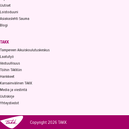
Uutiset
Loistoduuni
Asiakaslehti Sauma
Blogi
TAKK
Tampereen Aikuiskoulutuskeskus
Laatutyö
Vastuullisuus
Töihin TAKKiin
Hankkeet
Kansainvälinen TAKK
Media ja viestintä
Uutiskirje
Yhteystiedot
Copyright 2026
TAKK