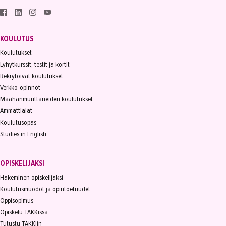
KOULUTUS
Koulutukset
Lyhytkurssit, testit ja kortit
Rekrytoivat koulutukset
Verkko-opinnot
Maahanmuuttaneiden koulutukset
Ammattialat
Koulutusopas
Studies in English
OPISKELIJAKSI
Hakeminen opiskelijaksi
Koulutusmuodot ja opintoetuudet
Oppisopimus
Opiskelu TAKKissa
Tutustu TAKKiin