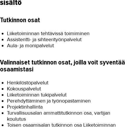
sisältö
Tutkinnon osat
Liiketoiminnan tehtävissä toimiminen
Assistentti- ja sihteerityönpalvelut
Aula- ja monipalvelut
Valinnaiset tutkinnon osat, joilla voit syventää
osaamistasi
Henkilöstöpalvelut
Kokouspalvelut
Liiketoiminnan tukipalvelut
Perehdyttäminen ja työnopastaminen
Projektinhallinta
Turvallisuusalan ammattitutkinnon osa, vartijan
koulutus
Toisen osaamisalan tutkinnon osa Liiketoiminnan