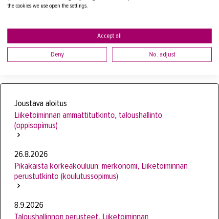
the cookies we use open the settings.
LÄHETÄ VIESTI
Accept all
Asiakaspalvelukoulutus, Liiketalous ja kauppa, Media-ala ja viestintätekniikka
Deny
No, adjust
Muita alaan liittyviä koulutuksia
Joustava aloitus
Liiketoiminnan ammattitutkinto, taloushallinto
(oppisopimus)
26.8.2026
Pikakaista korkeakouluun: merkonomi, Liiketoiminnan
perustutkinto (koulutussopimus)
8.9.2026
Taloushallinnon perusteet, Liiketoiminnan