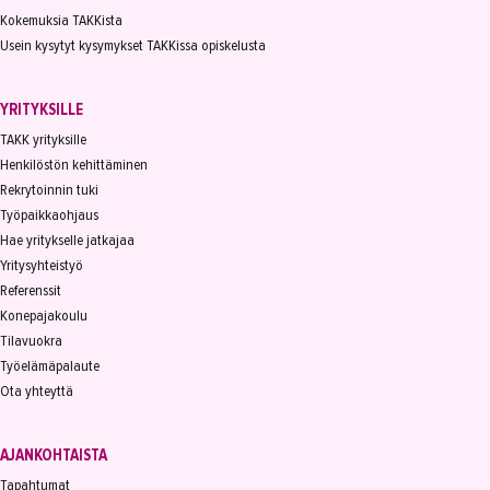
Kokemuksia TAKKista
Usein kysytyt kysymykset TAKKissa opiskelusta
YRITYKSILLE
TAKK yrityksille
Henkilöstön kehittäminen
Rekrytoinnin tuki
Työpaikkaohjaus
Hae yritykselle jatkajaa
Yritysyhteistyö
Referenssit
Konepajakoulu
Tilavuokra
Työelämäpalaute
Ota yhteyttä
AJANKOHTAISTA
Tapahtumat