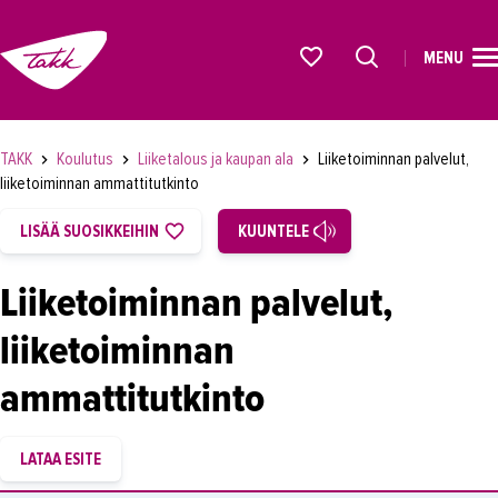
MENU
ETUSIVU
Alkavat koulutukset osiosta
KOULUTUS
TAKK
Koulutus
Liiketalous ja kaupan ala
Liiketoiminnan palvelut,
OPISKELIJAKSI
liiketoiminnan ammattitutkinto
YRITYKSILLE
LISÄÄ SUOSIKKEIHIN
KUUNTELE
TAKK
Liiketoiminnan palvelut,
AJANKOHTAISTA
liiketoiminnan
OMA TAKK
ammattitutkinto
YHTEYSTIEDOT
IN ENGLISH