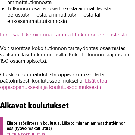
ammattitutkinnosta
Tutkinnon osa tai osia toisesta ammatillisesta
perustutkinnosta, ammattitutkinnosta tai
erikoisammattitutkinnosta.
Lue lisää liiketoiminnan ammattitutkinnon ePerusteista
.
Voit suorittaa koko tutkinnon tai täydentää osaamistasi
valitsemillasi tutkinnon osilla. Koko tutkinnon laajuus on
150 osaamispistettä.
Opiskelu on mahdollista oppisopimuksella tai
päätoimisesti koulutussopimuksella.
Lisätietoa
oppisopimuksesta ja koulutussopimuksesta
.
Alkavat koulutukset
Kiinteistösihteerin koulutus, Liiketoiminnan ammattitutkinnon 
osa (työvoimakoulutus)
TUTKINTOKOULUTUS