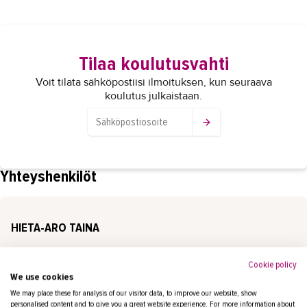
Tilaa koulutusvahti
Voit tilata sähköpostiisi ilmoituksen, kun seuraava
koulutus julkaistaan.
Yhteyshenkilöt
HIETA-ARO TAINA
koulutuspäällikkö
Cookie policy
puh.
+358447906451
We use cookies
taina.hieta-aro@takk.fi
We may place these for analysis of our visitor data, to improve our website, show
personalised content and to give you a great website experience. For more information about