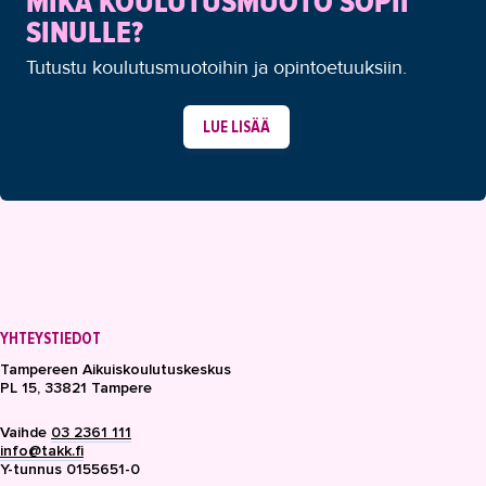
MIKÄ KOULUTUSMUOTO SOPII
SINULLE?
Tutustu koulutusmuotoihin ja opintoetuuksiin.
LUE LISÄÄ
YHTEYSTIEDOT
Tampereen Aikuiskoulutuskeskus
PL 15, 33821 Tampere
Vaihde
03 2361 111
info@takk.fi
Y-tunnus 0155651-0