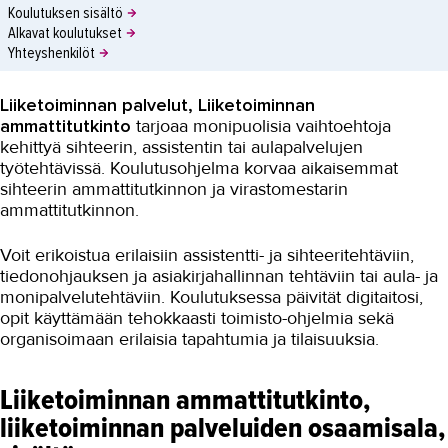
Koulutuksen sisältö
Alkavat koulutukset
Yhteyshenkilöt
Liiketoiminnan palvelut, Liiketoiminnan
ammattitutkinto
tarjoaa monipuolisia vaihtoehtoja
kehittyä sihteerin, assistentin tai aulapalvelujen
työtehtävissä. Koulutusohjelma korvaa aikaisemmat
sihteerin ammattitutkinnon ja virastomestarin
ammattitutkinnon.
Voit erikoistua erilaisiin assistentti- ja sihteeritehtäviin,
tiedonohjauksen ja asiakirjahallinnan tehtäviin tai aula- ja
monipalvelutehtäviin. Koulutuksessa päivität digitaitosi,
opit käyttämään tehokkaasti toimisto-ohjelmia sekä
organisoimaan erilaisia tapahtumia ja tilaisuuksia.
Liiketoiminnan ammattitutkinto,
liiketoiminnan palveluiden osaamisala,