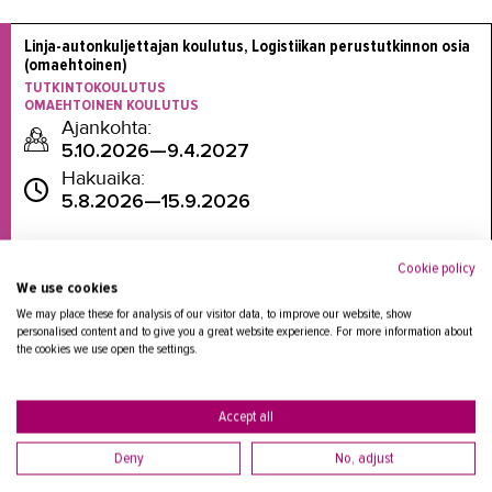
Linja-autonkuljettajan koulutus, Logistiikan perustutkinnon osia 
(omaehtoinen)
TUTKINTOKOULUTUS
OMAEHTOINEN KOULUTUS
Ajankohta:
5.10.2026—9.4.2027
Hakuaika:
5.8.2026—15.9.2026
Cookie policy
We use cookies
We may place these for analysis of our visitor data, to improve our website, show
personalised content and to give you a great website experience. For more information about
the cookies we use open the settings.
Tilaa koulutusvahti
Accept all
Voit tilata sähköpostiisi ilmoituksen, kun seuraava
koulutus julkaistaan.
Deny
No, adjust