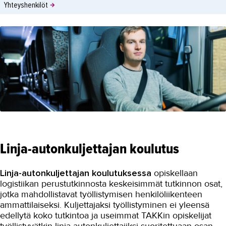
Yhteyshenkilöt
Linja-autonkuljettajan koulutus
Linja-autonkuljettajan koulutuksessa
opiskellaan
logistiikan perustutkinnosta keskeisimmät tutkinnon osat,
jotka mahdollistavat työllistymisen henkilöliikenteen
ammattilaiseksi. Kuljettajaksi työllistyminen ei yleensä
edellytä koko tutkintoa ja useimmat TAKKin opiskelijat
työllistyvätkin linja-autonkuljettajiksi suoritettuaan osan