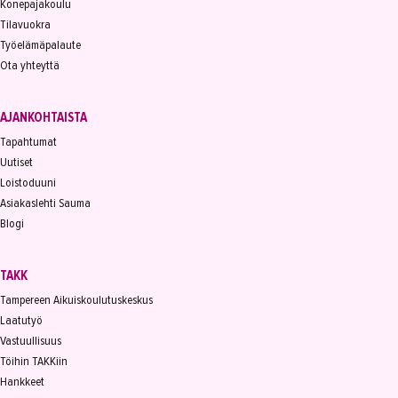
Konepajakoulu
Tilavuokra
Työelämäpalaute
Ota yhteyttä
AJANKOHTAISTA
Tapahtumat
Uutiset
Loistoduuni
Asiakaslehti Sauma
Blogi
TAKK
Tampereen Aikuiskoulutuskeskus
Laatutyö
Vastuullisuus
Töihin TAKKiin
Hankkeet