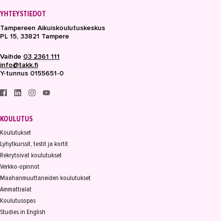
YHTEYSTIEDOT
Tampereen Aikuiskoulutuskeskus
PL 15, 33821 Tampere
Vaihde
03 2361 111
info@takk.fi
Y-tunnus 0155651-0
KOULUTUS
Koulutukset
Lyhytkurssit, testit ja kortit
Rekrytoivat koulutukset
Verkko-opinnot
Maahanmuuttaneiden koulutukset
Ammattialat
Koulutusopas
Studies in English