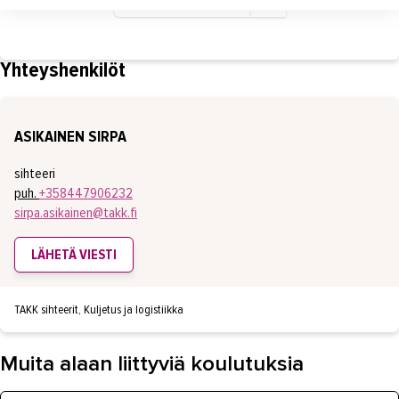
Yhteyshenkilöt
ASIKAINEN SIRPA
sihteeri
puh.
+358447906232
sirpa.asikainen@takk.fi
LÄHETÄ VIESTI
TAKK sihteerit, Kuljetus ja logistiikka
Muita alaan liittyviä koulutuksia