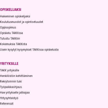
OPISKELIJAKSI
Hakeminen opiskelijaksi
Koulutusmuodot ja opintoetuudet
Oppisopimus
Opiskelu TAKKissa
Tutustu TAKKiin
Kokemuksia TAKKista
Usein kysytyt kysymykset TAKKissa opiskelusta
YRITYKSILLE
TAKK yrityksille
Henkilöstön kehittäminen
Rekrytoinnin tuki
Työpaikkaohjaus
Hae yritykselle jatkajaa
Yritysyhteistyö
Referenssit