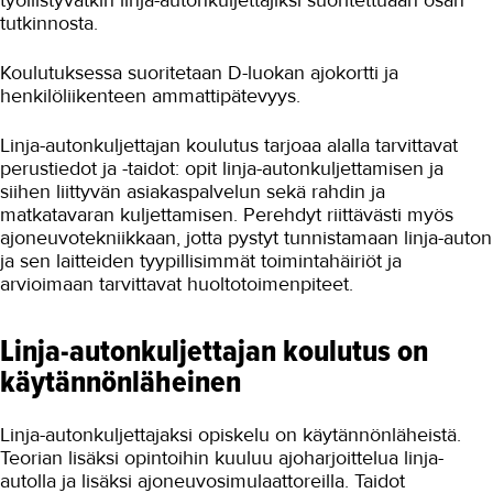
tutkinnosta.
Koulutuksessa suoritetaan D-luokan ajokortti ja
henkilöliikenteen ammattipätevyys.
Linja-autonkuljettajan koulutus tarjoaa alalla tarvittavat
perustiedot ja -taidot: opit linja-autonkuljettamisen ja
siihen liittyvän asiakaspalvelun sekä rahdin ja
matkatavaran kuljettamisen. Perehdyt riittävästi myös
ajoneuvotekniikkaan, jotta pystyt tunnistamaan linja-auton
ja sen laitteiden tyypillisimmät toimintahäiriöt ja
arvioimaan tarvittavat huoltotoimenpiteet.
Linja-autonkuljettajan koulutus on
käytännönläheinen
Linja-autonkuljettajaksi opiskelu on käytännönläheistä.
Teorian lisäksi opintoihin kuuluu ajoharjoittelua linja-
autolla ja lisäksi ajoneuvosimulaattoreilla. Taidot