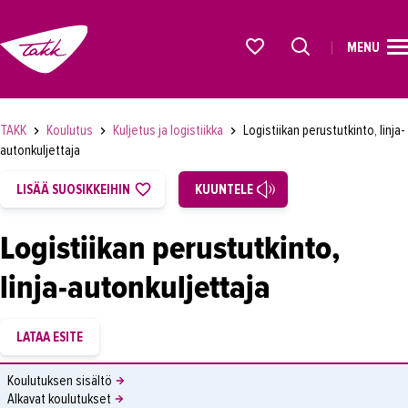
MENU
ETUSIVU
Alkavat koulutukset osiosta
KOULUTUS
TAKK
Koulutus
Kuljetus ja logistiikka
Logistiikan perustutkinto, linja-
OPISKELIJAKSI
autonkuljettaja
YRITYKSILLE
LISÄÄ SUOSIKKEIHIN
KUUNTELE
TAKK
Logistiikan perustutkinto,
AJANKOHTAISTA
linja-autonkuljettaja
OMA TAKK
YHTEYSTIEDOT
IN ENGLISH
Koulutuksen sisältö
Alkavat koulutukset