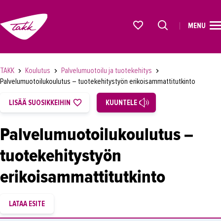
MENU
ETUSIVU
Alkavat koulutukset osiosta
KOULUTUS
TAKK
Koulutus
Palvelumuotoilu ja tuotekehitys
OPISKELIJAKSI
Palvelumuotoilukoulutus – tuotekehitystyön erikoisammattitutkinto
YRITYKSILLE
LISÄÄ SUOSIKKEIHIN
KUUNTELE
TAKK
Palvelumuotoilukoulutus –
AJANKOHTAISTA
tuotekehitystyön
OMA TAKK
erikoisammattitutkinto
YHTEYSTIEDOT
IN ENGLISH