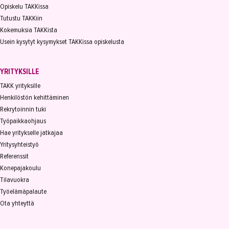
Opiskelu TAKKissa
Tutustu TAKKiin
Kokemuksia TAKKista
Usein kysytyt kysymykset TAKKissa opiskelusta
YRITYKSILLE
TAKK yrityksille
Henkilöstön kehittäminen
Rekrytoinnin tuki
Työpaikkaohjaus
Hae yritykselle jatkajaa
Yritysyhteistyö
Referenssit
Konepajakoulu
Tilavuokra
Työelämäpalaute
Ota yhteyttä