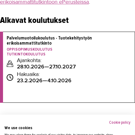
erikoisammattitutkintoon ePerusteissa
.
Alkavat koulutukset
Palvelumuotoilukoulutus - Tuotekehitystyön 
erikoisammattitutkinto
OPPISOPIMUSKOULUTUS
TUTKINTOKOULUTUS
Ajankohta:
28.10.2026—27.10.2027
Hakuaika:
23.2.2026—4.10.2026
Cookie policy
We use cookies
Tilaa koulutusvahti