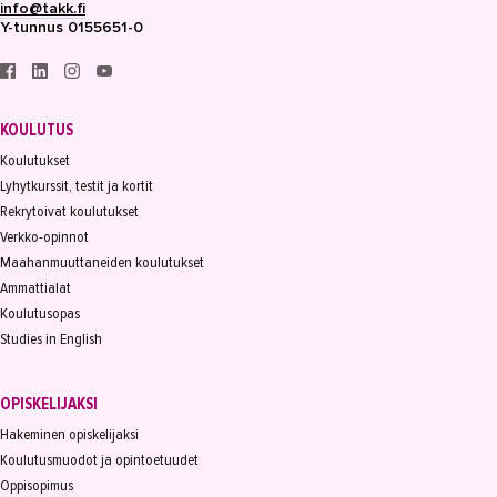
info@takk.fi
Y-tunnus 0155651-0
KOULUTUS
Koulutukset
Lyhytkurssit, testit ja kortit
Rekrytoivat koulutukset
Verkko-opinnot
Maahanmuuttaneiden koulutukset
Ammattialat
Koulutusopas
Studies in English
OPISKELIJAKSI
Hakeminen opiskelijaksi
Koulutusmuodot ja opintoetuudet
Oppisopimus