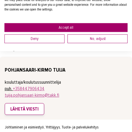
We may place these for analysis of our visitor data, to improve our website, show
personalised content and to give you a great website experience. For more information about
Voit tilata sähköpostiisi ilmoituksen, kun seuraava
the cookies we use open the settings.
koulutus julkaistaan.
Accept all
Deny
No, adjust
Yhteyshenkilöt
POHJANSAARI-KIRMO TUIJA
kouluttaja/koulutussuunnittelija
puh.
+358447906434
tuija.pohjansaari-kirmo@takk.fi
LÄHETÄ VIESTI
Johtaminen ja esimiestyö, Yrittäjyys, Tuote- ja palvelukehitys