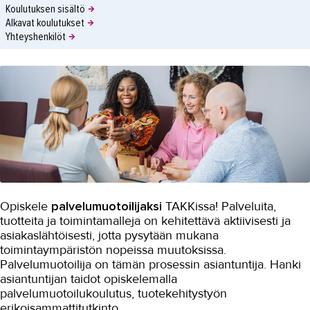
Koulutuksen sisältö
Alkavat koulutukset
Yhteyshenkilöt
Opiskele
palvelumuotoilijaksi
TAKKissa! Palveluita,
tuotteita ja toimintamalleja on kehitettävä aktiivisesti ja
asiakaslähtöisesti, jotta pysytään mukana
toimintaympäristön nopeissa muutoksissa.
Palvelumuotoilija on tämän prosessin asiantuntija. Hanki
asiantuntijan taidot opiskelemalla
palvelumuotoilukoulutus, tuotekehitystyön
erikoisammattitutkinto.