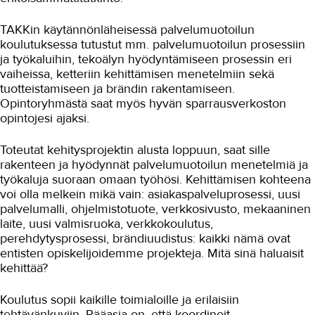
TAKKin käytännönläheisessä palvelumuotoilun
koulutuksessa tutustut mm. palvelumuotoilun prosessiin
ja työkaluihin, tekoälyn hyödyntämiseen prosessin eri
vaiheissa, ketteriin kehittämisen menetelmiin sekä
tuotteistamiseen ja brändin rakentamiseen.
Opintoryhmästä saat myös hyvän sparrausverkoston
opintojesi ajaksi.
Toteutat kehitysprojektin alusta loppuun, saat sille
rakenteen ja hyödynnät palvelumuotoilun menetelmiä ja
työkaluja suoraan omaan työhösi. Kehittämisen kohteena
voi olla melkein mikä vain: asiakaspalveluprosessi, uusi
palvelumalli, ohjelmistotuote, verkkosivusto, mekaaninen
laite, uusi valmisruoka, verkkokoulutus,
perehdytysprosessi, brändiuudistus: kaikki nämä ovat
entisten opiskelijoidemme projekteja. Mitä sinä haluaisit
kehittää?
Koulutus sopii kaikille toimialoille ja erilaisiin
tehtävänkuviin. Pääasia on, että koordinoit