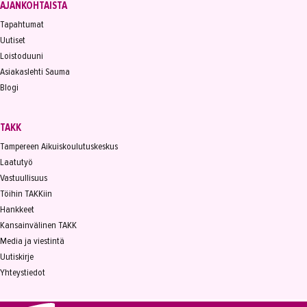
AJANKOHTAISTA
Tapahtumat
Uutiset
Loistoduuni
Asiakaslehti Sauma
Blogi
TAKK
Tampereen Aikuiskoulutuskeskus
Laatutyö
Vastuullisuus
Töihin TAKKiin
Hankkeet
Kansainvälinen TAKK
Media ja viestintä
Uutiskirje
Yhteystiedot