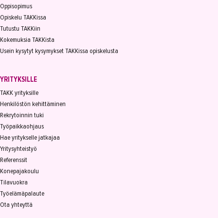
Oppisopimus
Opiskelu TAKKissa
Tutustu TAKKiin
Kokemuksia TAKKista
Usein kysytyt kysymykset TAKKissa opiskelusta
YRITYKSILLE
TAKK yrityksille
Henkilöstön kehittäminen
Rekrytoinnin tuki
Työpaikkaohjaus
Hae yritykselle jatkajaa
Yritysyhteistyö
Referenssit
Konepajakoulu
Tilavuokra
Työelämäpalaute
Ota yhteyttä