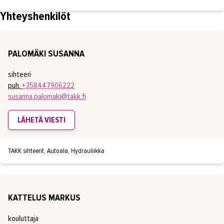
Yhteyshenkilöt
PALOMÄKI SUSANNA
sihteeri
puh.
+358447906222
susanna.palomaki@takk.fi
LÄHETÄ VIESTI
TAKK sihteerit, Autoala, Hydrauliikka
KATTELUS MARKUS
kouluttaja