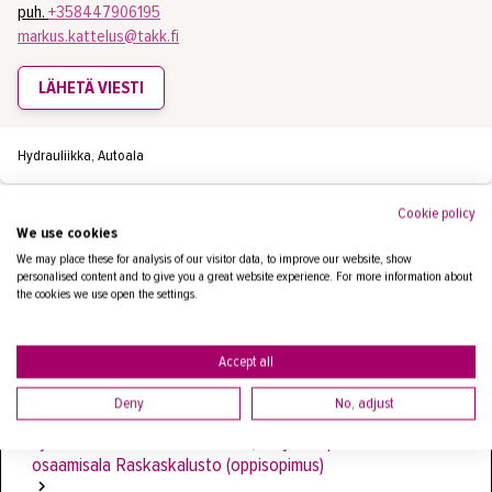
puh.
+358447906195
markus.kattelus@takk.fi
LÄHETÄ VIESTI
Hydrauliikka, Autoala
Cookie policy
Muita alaan liittyviä koulutuksia
We use cookies
We may place these for analysis of our visitor data, to improve our website, show
personalised content and to give you a great website experience. For more information about
the cookies we use open the settings.
Joustava aloitus
Ajoneuvoalan ammattitutkinto, korjaamopalveluiden
osaamisala: Kevytkalusto (oppisopimus)
Accept all
Deny
No, adjust
Joustava aloitus
Ajoneuvoalan ammattitutkinto, korjaamopalveluiden
osaamisala Raskaskalusto (oppisopimus)