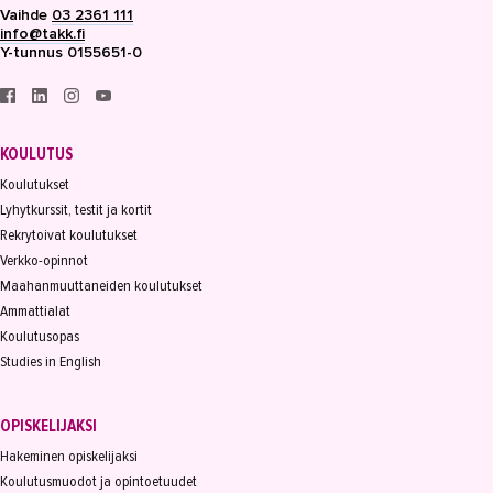
Vaihde
03 2361 111
info@takk.fi
Y-tunnus 0155651-0
KOULUTUS
Koulutukset
Lyhytkurssit, testit ja kortit
Rekrytoivat koulutukset
Verkko-opinnot
Maahanmuuttaneiden koulutukset
Ammattialat
Koulutusopas
Studies in English
OPISKELIJAKSI
Hakeminen opiskelijaksi
Koulutusmuodot ja opintoetuudet