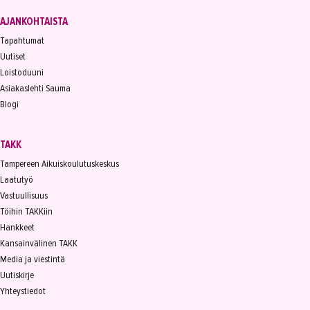
AJANKOHTAISTA
Tapahtumat
Uutiset
Loistoduuni
Asiakaslehti Sauma
Blogi
TAKK
Tampereen Aikuiskoulutuskeskus
Laatutyö
Vastuullisuus
Töihin TAKKiin
Hankkeet
Kansainvälinen TAKK
Media ja viestintä
Uutiskirje
Yhteystiedot