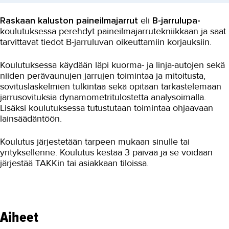
Raskaan kaluston paineilmajarrut
eli
B-jarrulupa-
koulutuksessa perehdyt paineilmajarrutekniikkaan ja saat
tarvittavat tiedot B-jarruluvan oikeuttamiin korjauksiin.
Koulutuksessa käydään läpi kuorma- ja linja-autojen sekä
niiden perävaunujen jarrujen toimintaa ja mitoitusta,
sovituslaskelmien tulkintaa sekä opitaan tarkastelemaan
jarrusovituksia dynamometritulostetta analysoimalla.
Lisäksi koulutuksessa tutustutaan toimintaa ohjaavaan
lainsäädäntöön.
Koulutus järjestetään tarpeen mukaan sinulle tai
yrityksellenne. Koulutus kestää 3 päivää ja se voidaan
järjestää TAKKin tai asiakkaan tiloissa.
Aiheet