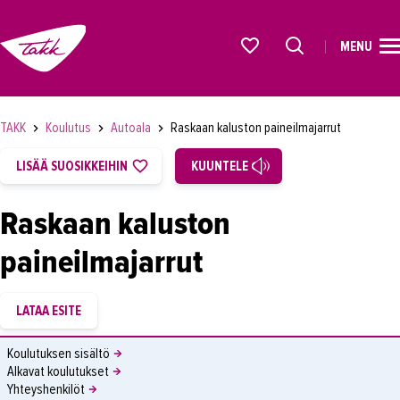
MENU
ETUSIVU
Alkavat koulutukset osiosta
KOULUTUS
TAKK
Koulutus
Autoala
Raskaan kaluston paineilmajarrut
OPISKELIJAKSI
LISÄÄ SUOSIKKEIHIN
KUUNTELE
YRITYKSILLE
Raskaan kaluston
TAKK
paineilmajarrut
AJANKOHTAISTA
OMA TAKK
YHTEYSTIEDOT
Koulutuksen sisältö
IN ENGLISH
Alkavat koulutukset
Yhteyshenkilöt