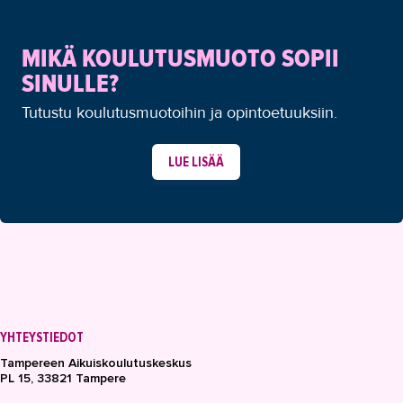
MIKÄ KOULUTUSMUOTO SOPII
SINULLE?
Tutustu koulutusmuotoihin ja opintoetuuksiin.
LUE LISÄÄ
YHTEYSTIEDOT
Tampereen Aikuiskoulutuskeskus
PL 15, 33821 Tampere