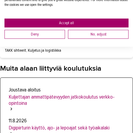
sihteeri
the cookies we use open the settings.
puh.
+358447906232
sirpa.asikainen@takk.fi
Accept all
LÄHETÄ VIESTI
Deny
No, adjust
TAKK sihteerit, Kuljetus ja logistiikka
Muita alaan liittyviä koulutuksia
Joustava aloitus
Kuljettajan ammattipätevyyden jatkokoulutus verkko-
opintoina
11.8.2026
Digipiirturin käyttö, ajo- ja lepoajat sekä työaikalaki