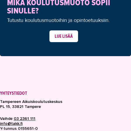
MIKÄ KOULUTUSMUOTO SOPII
SINULLE?
Tutustu koulutusmuotoihin ja opintoetuuksiin.
LUE LISÄÄ
YHTEYSTIEDOT
Tampereen Aikuiskoulutuskeskus
PL 15, 33821 Tampere
Vaihde
03 2361 111
info@takk.fi
Y-tunnus 0155651-0