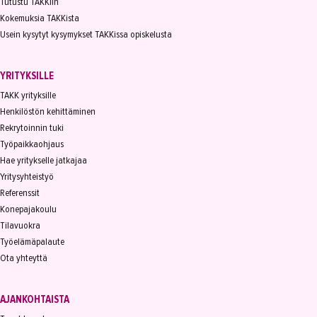
Tutustu TAKKiin
Kokemuksia TAKKista
Usein kysytyt kysymykset TAKKissa opiskelusta
YRITYKSILLE
TAKK yrityksille
Henkilöstön kehittäminen
Rekrytoinnin tuki
Työpaikkaohjaus
Hae yritykselle jatkajaa
Yritysyhteistyö
Referenssit
Konepajakoulu
Tilavuokra
Työelämäpalaute
Ota yhteyttä
AJANKOHTAISTA