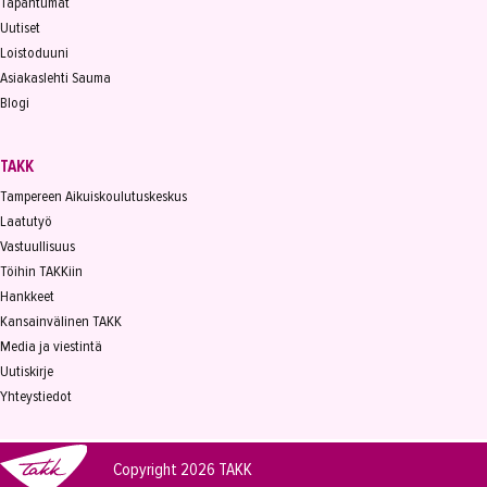
Tapahtumat
Uutiset
Loistoduuni
Asiakaslehti Sauma
Blogi
TAKK
Tampereen Aikuiskoulutuskeskus
Laatutyö
Vastuullisuus
Töihin TAKKiin
Hankkeet
Kansainvälinen TAKK
Media ja viestintä
Uutiskirje
Yhteystiedot
Copyright 2026
TAKK