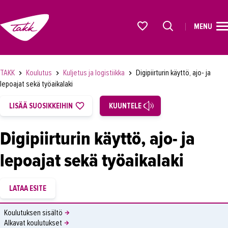
MENU
ETUSIVU
Alkavat koulutukset osiosta
KOULUTUS
TAKK
Koulutus
Kuljetus ja logistiikka
Digipiirturin käyttö, ajo- ja
OPISKELIJAKSI
lepoajat sekä työaikalaki
YRITYKSILLE
LISÄÄ SUOSIKKEIHIN
KUUNTELE
TAKK
Digipiirturin käyttö, ajo- ja
AJANKOHTAISTA
lepoajat sekä työaikalaki
OMA TAKK
YHTEYSTIEDOT
IN ENGLISH
Koulutuksen sisältö
Alkavat koulutukset