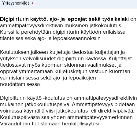
Yhteyshenkilöt
Digipiirturin käyttö, ajo- ja lepoajat sekä työaikalaki
on
ammattipätevyysdirektiivin mukainen jatkokoulutus.
Kurssilla perehdytään digipiirturin käyttöön erilaisissa
tilanteissa sekä ajo- ja lepoaikasäännöksiin.
Koulutuksen jälkeen kuljettaja tiedostaa kuljettajan ja
yrityksen velvollisuudet digipiirturin käytössä. Kuljettajat
tiedostavat myös kuorman sidonnan vaatimukset ja
oppivat ymmärtämään kuljetusketjun vastuun kuorman
varmistamisessa sekä ajo- ja lepoaikojen
noudattamisessa.
Digipiiturin käyttö -koulutus on ammattipätevyysdirektiivin
mukainen jatkokoulutuspäivä. Ammattipätevyys pidetään
voimassa käymällä viisi jatkokoulutus- eli direktiivipäivää.
Koulutuspäivästä saa yhden ammattipätevyysmerkinnän.
Varauduthan todistamaan henkilöllisyytesi.