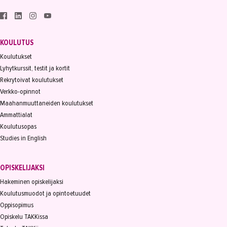
KOULUTUS
Koulutukset
Lyhytkurssit, testit ja kortit
Rekrytoivat koulutukset
Verkko-opinnot
Maahanmuuttaneiden koulutukset
Ammattialat
Koulutusopas
Studies in English
OPISKELIJAKSI
Hakeminen opiskelijaksi
Koulutusmuodot ja opintoetuudet
Oppisopimus
Opiskelu TAKKissa