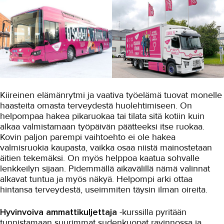
Kiireinen elämänrytmi ja vaativa työelämä tuovat monelle
haasteita omasta terveydestä huolehtimiseen. On
helpompaa hakea pikaruokaa tai tilata sitä kotiin kuin
alkaa valmistamaan työpäivän päätteeksi itse ruokaa.
Kovin paljon parempi vaihtoehto ei ole hakea
valmisruokia kaupasta, vaikka osaa niistä mainostetaan
äitien tekemäksi. On myös helppoa kaatua sohvalle
lenkkeilyn sijaan. Pidemmällä aikavälillä nämä valinnat
alkavat tuntua ja myös näkyä. Helpompi arki ottaa
hintansa terveydestä, useimmiten täysin ilman oireita.
Hyvinvoiva ammattikuljettaja
-kurssilla pyritään
tunnistamaan suurimmat sudenkuopat ravinnossa ja