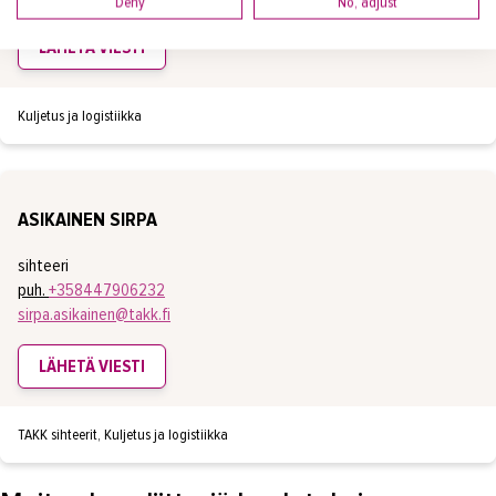
Deny
No, adjust
LÄHETÄ VIESTI
Kuljetus ja logistiikka
ASIKAINEN SIRPA
sihteeri
puh.
+358447906232
sirpa.asikainen@takk.fi
LÄHETÄ VIESTI
TAKK sihteerit, Kuljetus ja logistiikka