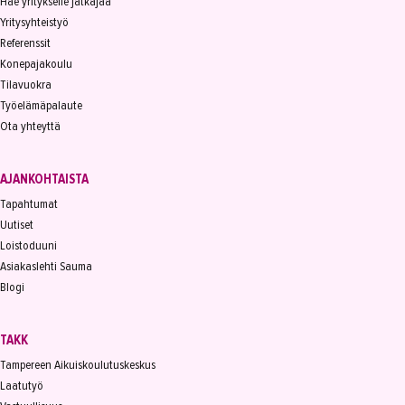
Hae yritykselle jatkajaa
Yritysyhteistyö
Referenssit
Konepajakoulu
Tilavuokra
Työelämäpalaute
Ota yhteyttä
AJANKOHTAISTA
Tapahtumat
Uutiset
Loistoduuni
Asiakaslehti Sauma
Blogi
TAKK
Tampereen Aikuiskoulutuskeskus
Laatutyö