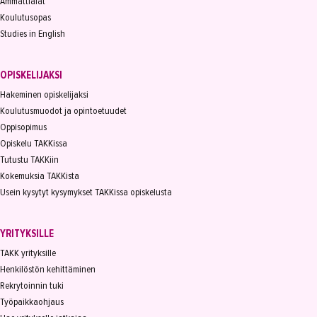
Ammattialat
Koulutusopas
Studies in English
OPISKELIJAKSI
Hakeminen opiskelijaksi
Koulutusmuodot ja opintoetuudet
Oppisopimus
Opiskelu TAKKissa
Tutustu TAKKiin
Kokemuksia TAKKista
Usein kysytyt kysymykset TAKKissa opiskelusta
YRITYKSILLE
TAKK yrityksille
Henkilöstön kehittäminen
Rekrytoinnin tuki
Työpaikkaohjaus