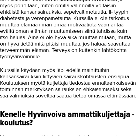
myös pohditaan, miten omilla valinnoilla voitaisiin
ehkäistä kansansairauksia: sepelvaltimotautia, II- tyypin
diabetesta ja verenpainetautia. Kurssilla ei ole tarkoitus
muuttaa elämää ilman omaa motivaatiota vaan antaa
eväitä oman elämän muuttamiseen siinä tahdissa kuin
itse haluaa. Aina ei ole hyvä aika muuttaa mitään, mutta
on hyvä tietää mitä pitäisi muuttaa, jos haluaa saavuttaa
terveemmän elämän. Terveys on kuitenkin lähtökohta
työhyvinvoinnille.
Kurssilla käydään myös läpi edellä mainittuihin
kansansairauksiin liittyvien sairauskohtausten ensiapua.
Koulutuksen myötä kuljettaja tiedostaa ennaltaehkäisevän
toiminnan merkityksen sairauksien ehkäisemiseksi sekä
saa valmiuksia soveltaa saatua tietoa omassa elämässään.
Kenelle Hyvinvoiva ammattikuljettaja -
koulutus?