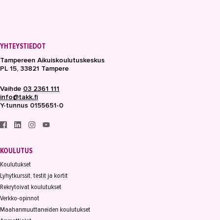
YHTEYSTIEDOT
Tampereen Aikuiskoulutuskeskus
PL 15, 33821 Tampere
Vaihde
03 2361 111
info@takk.fi
Y-tunnus 0155651-0
KOULUTUS
Koulutukset
Lyhytkurssit, testit ja kortit
Rekrytoivat koulutukset
Verkko-opinnot
Maahanmuuttaneiden koulutukset