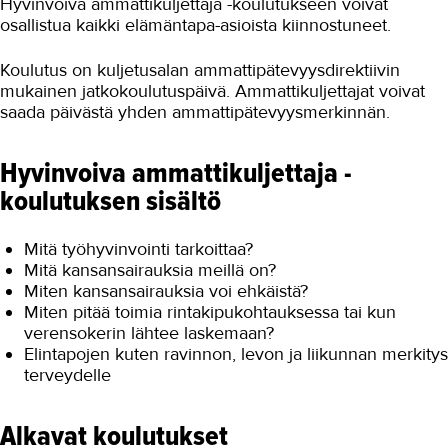
Hyvinvoiva ammattikuljettaja -koulutukseen voivat
osallistua kaikki elämäntapa-asioista kiinnostuneet.
Koulutus on kuljetusalan ammattipätevyysdirektiivin
mukainen jatkokoulutuspäivä. Ammattikuljettajat voivat
saada päivästä yhden ammattipätevyysmerkinnän.
Hyvinvoiva ammattikuljettaja -
koulutuksen sisältö
Mitä työhyvinvointi tarkoittaa?
Mitä kansansairauksia meillä on?
Miten kansansairauksia voi ehkäistä?
Miten pitää toimia rintakipukohtauksessa tai kun
verensokerin lähtee laskemaan?
Elintapojen kuten ravinnon, levon ja liikunnan merkitys
terveydelle
Alkavat koulutukset