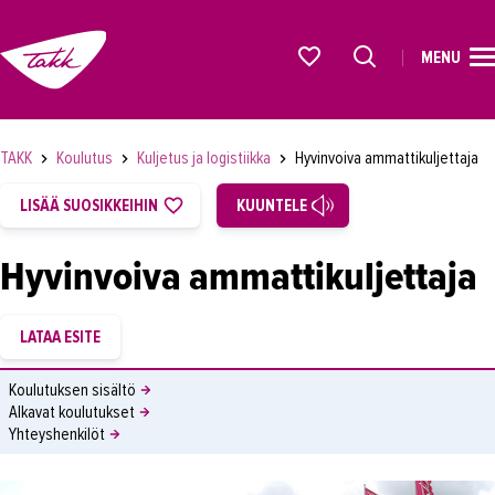
MENU
ETUSIVU
Alkavat koulutukset osiosta
KOULUTUS
TAKK
Koulutus
Kuljetus ja logistiikka
Hyvinvoiva ammattikuljettaja
OPISKELIJAKSI
LISÄÄ SUOSIKKEIHIN
KUUNTELE
YRITYKSILLE
Hyvinvoiva ammattikuljettaja
TAKK
AJANKOHTAISTA
OMA TAKK
Koulutuksen sisältö
Alkavat koulutukset
YHTEYSTIEDOT
Yhteyshenkilöt
IN ENGLISH