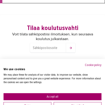
Tilaa koulutusvahti
Voit tilata sähköpostiisi ilmoituksen, kun seuraava
koulutus julkaistaan.
Cookie policy
Yhteyshenkilöt
We use cookies
We may place these for analysis of our visitor data, to improve our website, show
personalised content and to give you a great website experience. For more information about
the cookies we use open the settings.
SUUTARINEN TERO
kouluttaja/koulutussuunnittelija
Accept all
puh.
+358447906249
tero.suutarinen@takk.fi