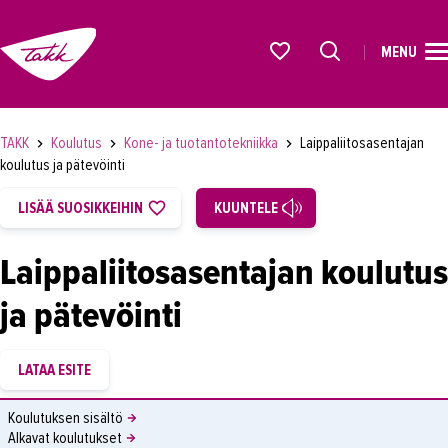
MENU
ETUSIVU
Alkavat koulutukset osiosta
KOULUTUS
TAKK
Koulutus
Kone- ja tuotantotekniikka
Laippaliitosasentajan
OPISKELIJAKSI
koulutus ja pätevöinti
YRITYKSILLE
LISÄÄ SUOSIKKEIHIN
KUUNTELE
TAKK
Laippaliitosasentajan koulutus
AJANKOHTAISTA
ja pätevöinti
OMA TAKK
YHTEYSTIEDOT
IN ENGLISH
Koulutuksen sisältö
Alkavat koulutukset