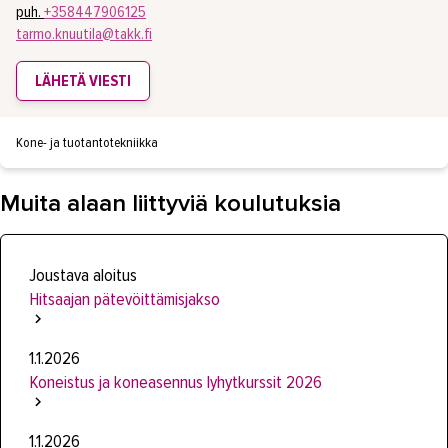
puh.
+358447906125
tarmo.knuutila@takk.fi
LÄHETÄ VIESTI
Kone- ja tuotantotekniikka
Muita alaan liittyviä koulutuksia
Joustava aloitus
Hitsaajan pätevöittämisjakso
1.1.2026
Koneistus ja koneasennus lyhytkurssit 2026
1.1.2026