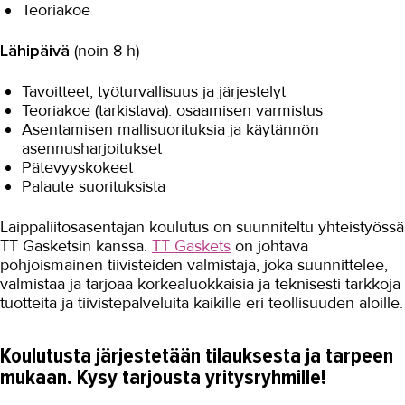
Teoriakoe
Lähipäivä
(noin 8 h)
Tavoitteet, työturvallisuus ja järjestelyt
Teoriakoe (tarkistava): osaamisen varmistus
Asentamisen mallisuorituksia ja käytännön
asennusharjoitukset
Pätevyyskokeet
Palaute suorituksista
Laippaliitosasentajan koulutus on suunniteltu yhteistyössä
TT Gasketsin kanssa.
TT Gaskets
on johtava
pohjoismainen tiivisteiden valmistaja, joka suunnittelee,
valmistaa ja tarjoaa korkealuokkaisia ja teknisesti tarkkoja
tuotteita ja tiivistepalveluita kaikille eri teollisuuden aloille.
Koulutusta järjestetään tilauksesta ja tarpeen
mukaan. Kysy tarjousta yritysryhmille!