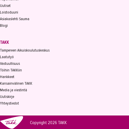
Uutiset
Loistoduuni
Asiakaslehti Sauma
Blogi
TAKK
Tampereen Aikuiskoulutuskeskus
Laatutyö
Vastuullisuus
Töihin TAKKiin
Hankkeet
Kansainvälinen TAKK
Media ja viestintä
Uutiskirje
Yhteystiedot
Copyright 2026
TAKK