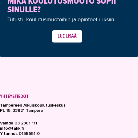
MIKÄ KOULUTUSMUOTO SOPII
SINULLE?
Tutustu koulutusmuotoihin ja opintoetuuksiin.
LUE LISÄÄ
YHTEYSTIEDOT
Tampereen Aikuiskoulutuskeskus
PL 15, 33821 Tampere
Vaihde
03 2361 111
info@takk.fi
Y-tunnus 0155651-0