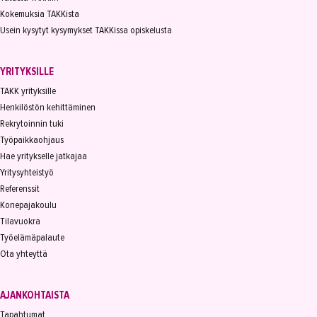
Kokemuksia TAKKista
Usein kysytyt kysymykset TAKKissa opiskelusta
YRITYKSILLE
TAKK yrityksille
Henkilöstön kehittäminen
Rekrytoinnin tuki
Työpaikkaohjaus
Hae yritykselle jatkajaa
Yritysyhteistyö
Referenssit
Konepajakoulu
Tilavuokra
Työelämäpalaute
Ota yhteyttä
AJANKOHTAISTA
Tapahtumat