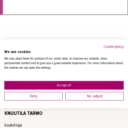
Tilaa koulutusvahti
Cookie policy
We use cookies
Voit tilata sähköpostiisi ilmoituksen, kun seuraava
koulutus julkaistaan.
We may place these for analysis of our visitor data, to improve our website, show
personalised content and to give you a great website experience. For more information about
the cookies we use open the settings.
Accept all
Yhteyshenkilöt
Deny
No, adjust
KNUUTILA TARMO
kouluttaja