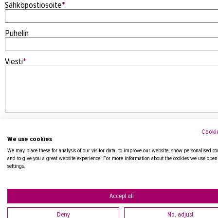
Sähköpostiosoite
*
Puhelin
Viesti
*
Cookie
We use cookies
We may place these for analysis of our visitor data, to improve our website, show personalised co
and to give you a great website experience. For more information about the cookies we use open
settings.
Tietosuojaseloste
Accept all
Deny
No, adjust