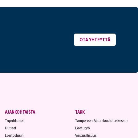
OTA YHTEYTTÄ
AJANKOHTAISTA
TAKK
Tapahtumat
Tampereen Aikuiskoulutuskeskus
Uutiset
Laatutyö
Loistoduuni
Vastuullisuus