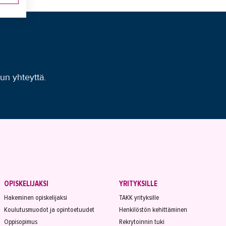
uun yhteyttä.
OPISKELIJAKSI
YRITYKSILLE
Hakeminen opiskelijaksi
TAKK yrityksille
Koulutusmuodot ja opintoetuudet
Henkilöstön kehittäminen
Oppisopimus
Rekrytoinnin tuki