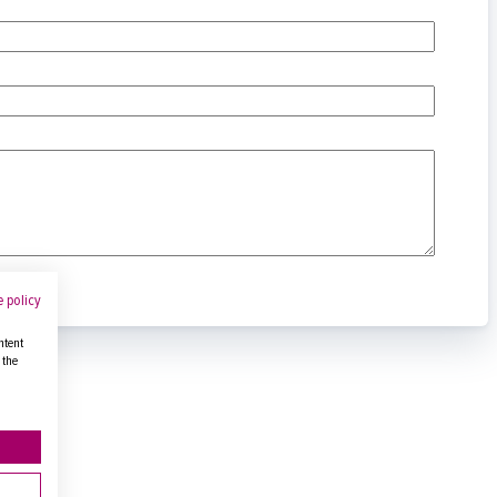
 policy
ntent
 the