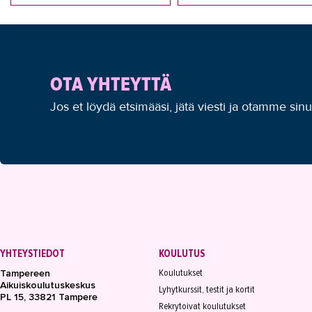
OTA YHTEYTTÄ
Jos et löydä etsimääsi, jätä viesti ja otamme sin
YHTEYSTIEDOT
KOULUTUS
Koulutukset
Tampereen
Aikuiskoulutuskeskus
Lyhytkurssit, testit ja kortit
PL 15, 33821 Tampere
Rekrytoivat koulutukset