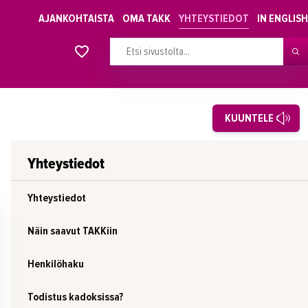
AJANKOHTAISTA
OMA TAKK
YHTEYSTIEDOT
IN ENGLISH
Alkavat koulutukset osiosta
KUUNTELE
Yhteystiedot
Yhteystiedot
Näin saavut TAKKiin
Henkilöhaku
Todistus kadoksissa?