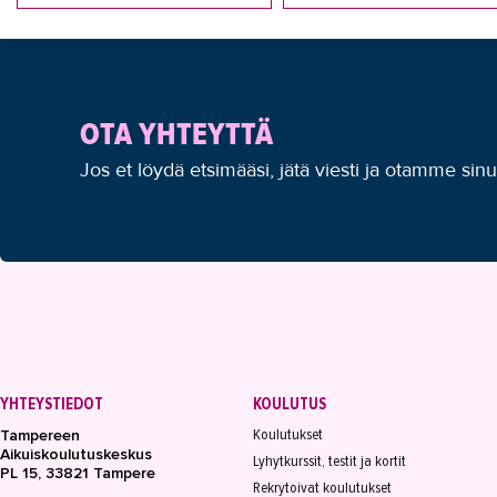
OTA YHTEYTTÄ
Jos et löydä etsimääsi, jätä viesti ja otamme sin
YHTEYSTIEDOT
KOULUTUS
Koulutukset
Tampereen
Aikuiskoulutuskeskus
Lyhytkurssit, testit ja kortit
PL 15, 33821 Tampere
Rekrytoivat koulutukset