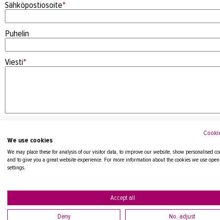
Sähköpostiosoite
*
Puhelin
Viesti
*
Cookie
We use cookies
We may place these for analysis of our visitor data, to improve our website, show personalised co
and to give you a great website experience. For more information about the cookies we use open
settings.
Tietosuojaseloste
Accept all
Deny
No, adjust