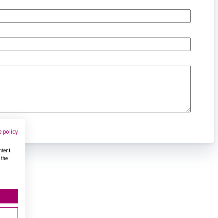
 policy
ntent
 the