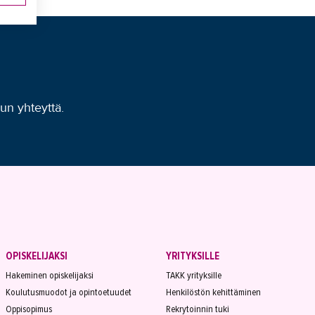
uun yhteyttä.
OPISKELIJAKSI
YRITYKSILLE
Hakeminen opiskelijaksi
TAKK yrityksille
Koulutusmuodot ja opintoetuudet
Henkilöstön kehittäminen
Oppisopimus
Rekrytoinnin tuki