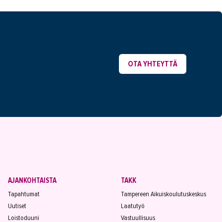
OTA YHTEYTTÄ
AJANKOHTAISTA
TAKK
Tapahtumat
Tampereen Aikuiskoulutuskeskus
Uutiset
Laatutyö
Loistoduuni
Vastuullisuus