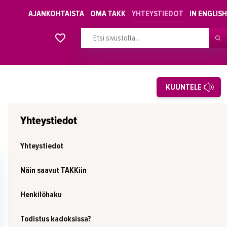
AJANKOHTAISTA
OMA TAKK
YHTEYSTIEDOT
IN ENGLISH
Alkavat koulutukset osiosta
KUUNTELE
Yhteystiedot
Yhteystiedot
Näin saavut TAKKiin
Henkilöhaku
Todistus kadoksissa?