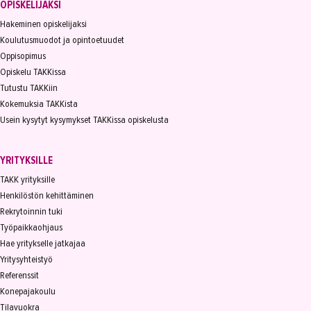
OPISKELIJAKSI
Hakeminen opiskelijaksi
Koulutusmuodot ja opintoetuudet
Oppisopimus
Opiskelu TAKKissa
Tutustu TAKKiin
Kokemuksia TAKKista
Usein kysytyt kysymykset TAKKissa opiskelusta
YRITYKSILLE
TAKK yrityksille
Henkilöstön kehittäminen
Rekrytoinnin tuki
Työpaikkaohjaus
Hae yritykselle jatkajaa
Yritysyhteistyö
Referenssit
Konepajakoulu
Tilavuokra