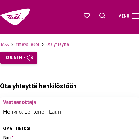
MENU
ETUSIVU
Alkavat koulutukset osiosta
KOULUTUS
TAKK
Yhteystiedot
Ota yhteyttä
OPISKELIJAKSI
KUUNTELE
YRITYKSILLE
TAKK
Ota yhteyttä henkilöstöön
AJANKOHTAISTA
Vastaanottaja
OMA TAKK
Henkilö: Lehtonen Lauri
YHTEYSTIEDOT
OMAT TIETOSI
Yhteystiedot
Nimi
*