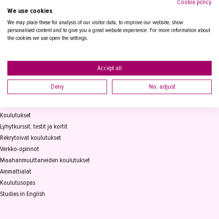
Cookie policy
We use cookies
Tampereen Aikuiskoulutuskeskus
PL 15, 33821 Tampere
We may place these for analysis of our visitor data, to improve our website, show
personalised content and to give you a great website experience. For more information about
the cookies we use open the settings.
Vaihde
03 2361 111
info@takk.fi
Y-tunnus 0155651-0
Accept all
Deny
No, adjust
KOULUTUS
Koulutukset
Lyhytkurssit, testit ja kortit
Rekrytoivat koulutukset
Verkko-opinnot
Maahanmuuttaneiden koulutukset
Ammattialat
Koulutusopas
Studies in English