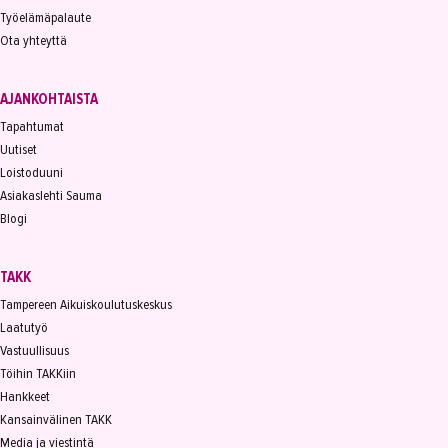
Työelämäpalaute
Ota yhteyttä
AJANKOHTAISTA
Tapahtumat
Uutiset
Loistoduuni
Asiakaslehti Sauma
Blogi
TAKK
Tampereen Aikuiskoulutuskeskus
Laatutyö
Vastuullisuus
Töihin TAKKiin
Hankkeet
Kansainvälinen TAKK
Media ja viestintä