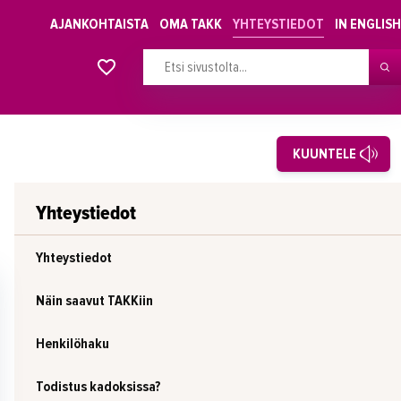
AJANKOHTAISTA
OMA TAKK
YHTEYSTIEDOT
IN ENGLISH
Alkavat koulutukset osiosta
KUUNTELE
Yhteystiedot
Yhteystiedot
Näin saavut TAKKiin
Henkilöhaku
Todistus kadoksissa?