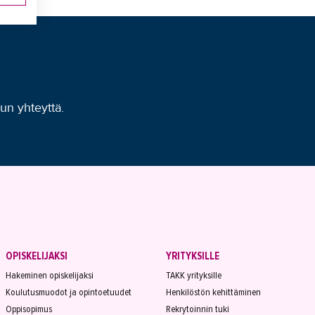
uun yhteyttä.
OPISKELIJAKSI
YRITYKSILLE
Hakeminen opiskelijaksi
TAKK yrityksille
Koulutusmuodot ja opintoetuudet
Henkilöstön kehittäminen
Oppisopimus
Rekrytoinnin tuki