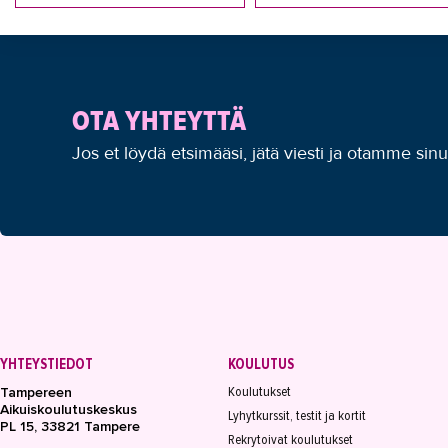
OTA YHTEYTTÄ
Jos et löydä etsimääsi, jätä viesti ja otamme sin
YHTEYSTIEDOT
KOULUTUS
Koulutukset
Tampereen
Aikuiskoulutuskeskus
Lyhytkurssit, testit ja kortit
PL 15, 33821 Tampere
Rekrytoivat koulutukset