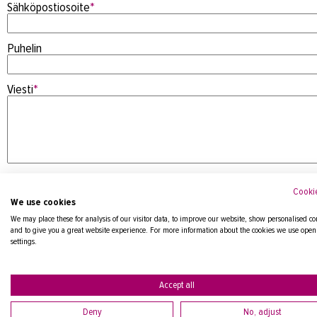
Sähköpostiosoite
*
Puhelin
Viesti
*
Cookie
We use cookies
We may place these for analysis of our visitor data, to improve our website, show personalised co
and to give you a great website experience. For more information about the cookies we use open
settings.
Tietosuojaseloste
Accept all
Deny
No, adjust