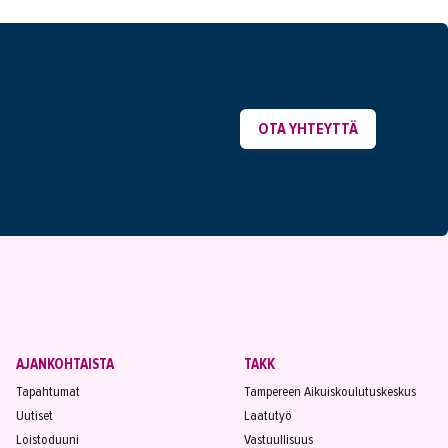
OTA YHTEYTTÄ
AJANKOHTAISTA
TAKK
Tapahtumat
Tampereen Aikuiskoulutuskeskus
Uutiset
Laatutyö
Loistoduuni
Vastuullisuus