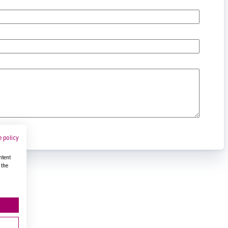
 policy
ntent
 the