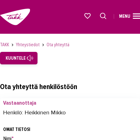
MENU
ETUSIVU
Alkavat koulutukset osiosta
KOULUTUS
TAKK
Yhteystiedot
Ota yhteyttä
OPISKELIJAKSI
KUUNTELE
YRITYKSILLE
TAKK
Ota yhteyttä henkilöstöön
AJANKOHTAISTA
Vastaanottaja
OMA TAKK
Henkilö: Heikkinen Mikko
YHTEYSTIEDOT
OMAT TIETOSI
Yhteystiedot
Nimi
*