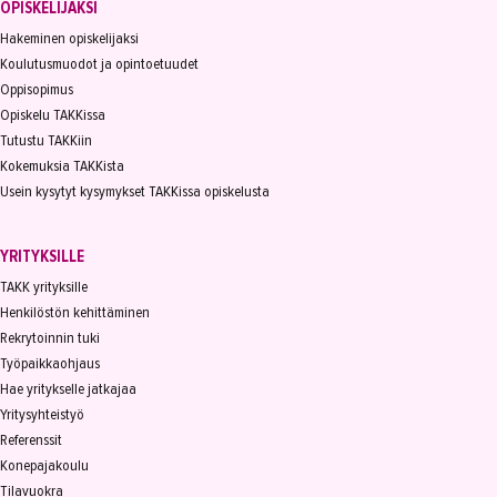
OPISKELIJAKSI
Hakeminen opiskelijaksi
Koulutusmuodot ja opintoetuudet
Oppisopimus
Opiskelu TAKKissa
Tutustu TAKKiin
Kokemuksia TAKKista
Usein kysytyt kysymykset TAKKissa opiskelusta
YRITYKSILLE
TAKK yrityksille
Henkilöstön kehittäminen
Rekrytoinnin tuki
Työpaikkaohjaus
Hae yritykselle jatkajaa
Yritysyhteistyö
Referenssit
Konepajakoulu
Tilavuokra