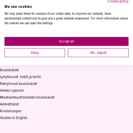
Cookie policy
We use cookies
Tampereen Aikuiskoulutuskeskus
PL 15, 33821 Tampere
We may place these for analysis of our visitor data, to improve our website, show
personalised content and to give you a great website experience. For more information about
the cookies we use open the settings.
Vaihde
03 2361 111
info@takk.fi
Y-tunnus 0155651-0
Accept all
Deny
No, adjust
KOULUTUS
Koulutukset
Lyhytkurssit, testit ja kortit
Rekrytoivat koulutukset
Verkko-opinnot
Maahanmuuttaneiden koulutukset
Ammattialat
Koulutusopas
Studies in English