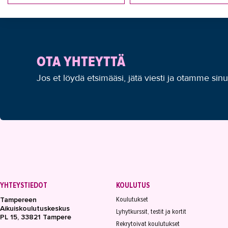
OTA YHTEYTTÄ
Jos et löydä etsimääsi, jätä viesti ja otamme sin
YHTEYSTIEDOT
KOULUTUS
Koulutukset
Tampereen
Aikuiskoulutuskeskus
Lyhytkurssit, testit ja kortit
PL 15, 33821 Tampere
Rekrytoivat koulutukset