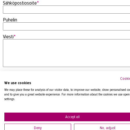
Sähköpostiosoite
*
Puhelin
Viesti
*
Cookie
We use cookies
We may place these for analysis of our visitor data, to improve our website, show personalised co
and to give you a great website experience. For more information about the cookies we use open
settings.
Tietosuojaseloste
Accept all
Deny
No, adjust