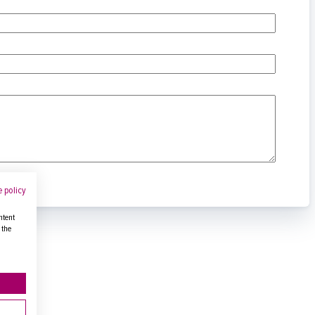
 policy
ntent
 the