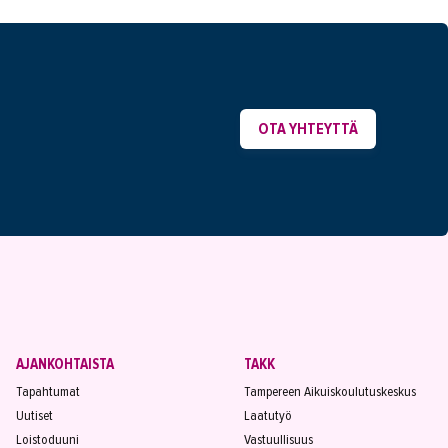
OTA YHTEYTTÄ
AJANKOHTAISTA
TAKK
Tapahtumat
Tampereen Aikuiskoulutuskeskus
Uutiset
Laatutyö
Loistoduuni
Vastuullisuus