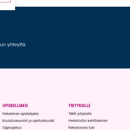
uun yhteyttä.
OPISKELIJAKSI
YRITYKSILLE
Hakeminen opiskelijaksi
TAKK yrityksille
Koulutusmuodot ja opintoetuudet
Henkilöstön kehittäminen
Oppisopimus
Rekrytoinnin tuki