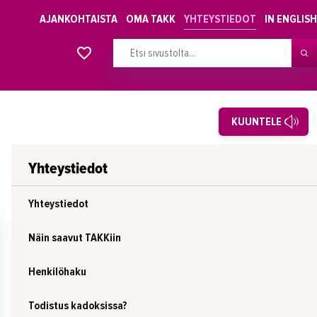
AJANKOHTAISTA
OMA TAKK
YHTEYSTIEDOT
IN ENGLISH
Alkavat koulutukset osiosta
KUUNTELE
Yhteystiedot
Yhteystiedot
Näin saavut TAKKiin
Henkilöhaku
Todistus kadoksissa?