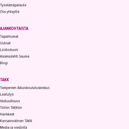
Työelämäpalaute
Ota yhteyttä
AJANKOHTAISTA
Tapahtumat
Uutiset
Loistoduuni
Asiakaslehti Sauma
Blogi
TAKK
Tampereen Aikuiskoulutuskeskus
Laatutyö
Vastuullisuus
Töihin TAKKiin
Hankkeet
Kansainvälinen TAKK
Media ja viestintä