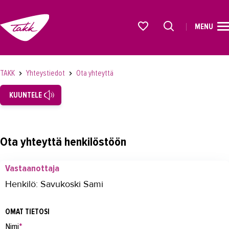
MENU
ETUSIVU
Alkavat koulutukset osiosta
KOULUTUS
TAKK
Yhteystiedot
Ota yhteyttä
OPISKELIJAKSI
KUUNTELE
YRITYKSILLE
TAKK
Ota yhteyttä henkilöstöön
AJANKOHTAISTA
Vastaanottaja
OMA TAKK
Henkilö: Savukoski Sami
YHTEYSTIEDOT
OMAT TIETOSI
Yhteystiedot
Nimi
*