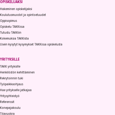
OPISKELIJAKSI
Hakeminen opiskelijaksi
Koulutusmuodot ja opintoetuudet
Oppisopimus
Opiskelu TAKKissa
Tutustu TAKKiin
Kokemuksia TAKKista
Usein kysytyt kysymykset TAKKissa opiskelusta
YRITYKSILLE
TAKK yrityksille
Henkilöstön kehittäminen
Rekrytoinnin tuki
Työpaikkaohjaus
Hae yritykselle jatkajaa
Yritysyhteistyö
Referenssit
Konepajakoulu
Tilavuokra