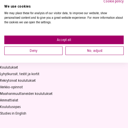
Cookie policy
We use cookies
Tampereen Aikuiskoulutuskeskus
PL 15, 33821 Tampere
We may place these for analysis of our visitor data, to improve our website, show
personalised content and to give you a great website experience. For more information about
the cookies we use open the settings.
Vaihde
03 2361 111
info@takk.fi
Y-tunnus 0155651-0
Accept all
Deny
No, adjust
KOULUTUS
Koulutukset
Lyhytkurssit, testit ja kortit
Rekrytoivat koulutukset
Verkko-opinnot
Maahanmuuttaneiden koulutukset
Ammattialat
Koulutusopas
Studies in English