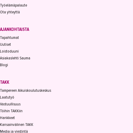
Työelämäpalaute
Ota yhteyttä
AJANKOHTAISTA
Tapahtumat
Uutiset
Loistoduuni
Asiakaslehti Sauma
Blogi
TAKK
Tampereen Aikuiskoulutuskeskus
Laatutyö
Vastuullisuus
Töihin TAKKiin
Hankkeet
Kansainvälinen TAKK
Media ja viestintä