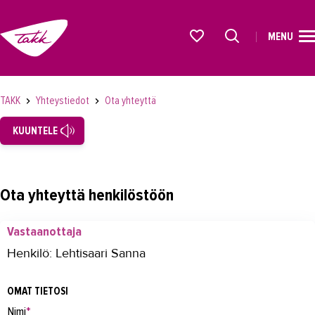
MENU
ETUSIVU
Alkavat koulutukset osiosta
KOULUTUS
TAKK
Yhteystiedot
Ota yhteyttä
OPISKELIJAKSI
KUUNTELE
YRITYKSILLE
TAKK
Ota yhteyttä henkilöstöön
AJANKOHTAISTA
Vastaanottaja
OMA TAKK
Henkilö: Lehtisaari Sanna
YHTEYSTIEDOT
OMAT TIETOSI
Yhteystiedot
Nimi
*