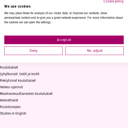
Cookie policy
We use cookies
Tampereen Aikuiskoulutuskeskus
PL 15, 33821 Tampere
We may place these for analysis of our visitor data, to improve our website, show
personalised content and to give you a great website experience. For more information about
the cookies we use open the settings.
Vaihde
03 2361 111
info@takk.fi
Y-tunnus 0155651-0
Accept all
Deny
No, adjust
KOULUTUS
Koulutukset
Lyhytkurssit, testit ja kortit
Rekrytoivat koulutukset
Verkko-opinnot
Maahanmuuttaneiden koulutukset
Ammattialat
Koulutusopas
Studies in English