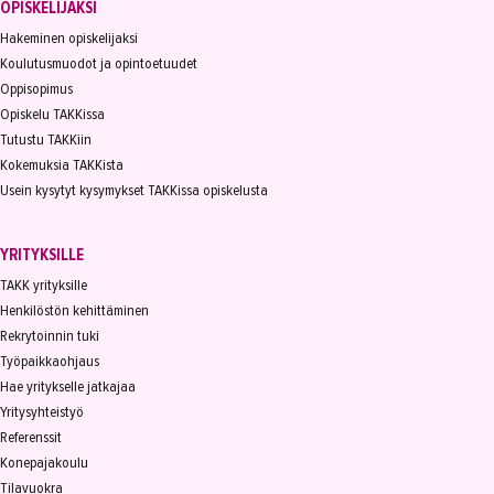
OPISKELIJAKSI
Hakeminen opiskelijaksi
Koulutusmuodot ja opintoetuudet
Oppisopimus
Opiskelu TAKKissa
Tutustu TAKKiin
Kokemuksia TAKKista
Usein kysytyt kysymykset TAKKissa opiskelusta
YRITYKSILLE
TAKK yrityksille
Henkilöstön kehittäminen
Rekrytoinnin tuki
Työpaikkaohjaus
Hae yritykselle jatkajaa
Yritysyhteistyö
Referenssit
Konepajakoulu
Tilavuokra