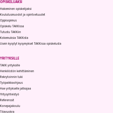
OPISKELIJAKSI
Hakeminen opiskelijaksi
Koulutusmuodot ja opintoetuudet
Oppisopimus
Opiskelu TAKKissa
Tutustu TAKKiin
Kokemuksia TAKKista
Usein kysytyt kysymykset TAKKissa opiskelusta
YRITYKSILLE
TAKK yrityksille
Henkilöstön kehittäminen
Rekrytoinnin tuki
Työpaikkaohjaus
Hae yritykselle jatkajaa
Yritysyhteistyö
Referenssit
Konepajakoulu
Tilavuokra