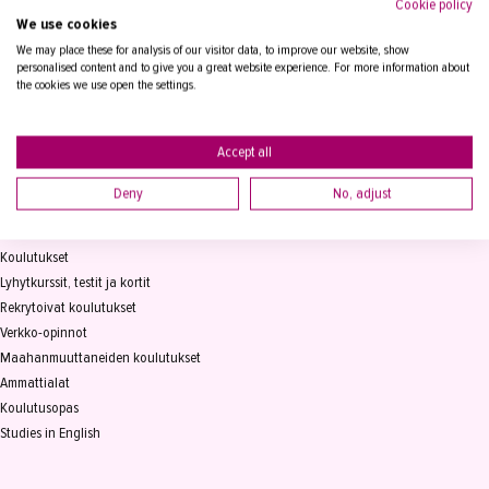
Cookie policy
We use cookies
Tampereen Aikuiskoulutuskeskus
PL 15, 33821 Tampere
We may place these for analysis of our visitor data, to improve our website, show
personalised content and to give you a great website experience. For more information about
the cookies we use open the settings.
Vaihde
03 2361 111
info@takk.fi
Y-tunnus 0155651-0
Accept all
Deny
No, adjust
KOULUTUS
Koulutukset
Lyhytkurssit, testit ja kortit
Rekrytoivat koulutukset
Verkko-opinnot
Maahanmuuttaneiden koulutukset
Ammattialat
Koulutusopas
Studies in English