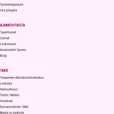
Työelämäpalaute
Ota yhteyttä
AJANKOHTAISTA
Tapahtumat
Uutiset
Loistoduuni
Asiakaslehti Sauma
Blogi
TAKK
Tampereen Aikuiskoulutuskeskus
Laatutyö
Vastuullisuus
Töihin TAKKiin
Hankkeet
Kansainvälinen TAKK
Media ja viestintä