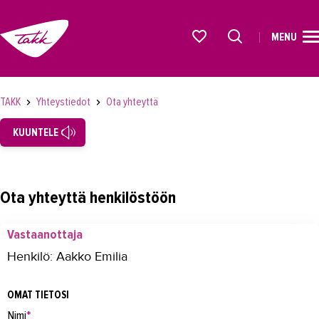
MENU
ETUSIVU
Alkavat koulutukset osiosta
KOULUTUS
TAKK
Yhteystiedot
Ota yhteyttä
OPISKELIJAKSI
KUUNTELE
YRITYKSILLE
TAKK
Ota yhteyttä henkilöstöön
AJANKOHTAISTA
Vastaanottaja
OMA TAKK
Henkilö: Aakko Emilia
YHTEYSTIEDOT
OMAT TIETOSI
Yhteystiedot
Nimi
*