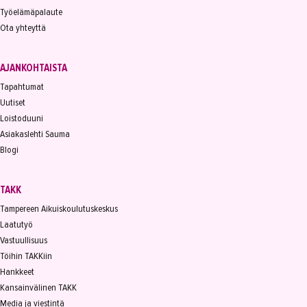
Työelämäpalaute
Ota yhteyttä
AJANKOHTAISTA
Tapahtumat
Uutiset
Loistoduuni
Asiakaslehti Sauma
Blogi
TAKK
Tampereen Aikuiskoulutuskeskus
Laatutyö
Vastuullisuus
Töihin TAKKiin
Hankkeet
Kansainvälinen TAKK
Media ja viestintä