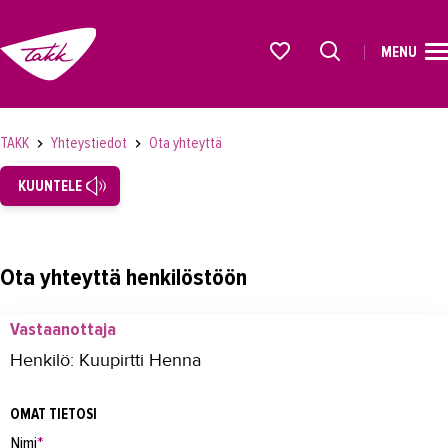
MENU
ETUSIVU
Alkavat koulutukset osiosta
KOULUTUS
TAKK
Yhteystiedot
Ota yhteyttä
OPISKELIJAKSI
KUUNTELE
YRITYKSILLE
TAKK
Ota yhteyttä henkilöstöön
AJANKOHTAISTA
Vastaanottaja
OMA TAKK
Henkilö: Kuupirtti Henna
YHTEYSTIEDOT
OMAT TIETOSI
Yhteystiedot
Nimi
*