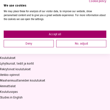
Cookie policy
We use cookies
Tampereen Aikuiskoulutuskeskus
PL 15, 33821 Tampere
We may place these for analysis of our visitor data, to improve our website, show
personalised content and to give you a great website experience. For more information about
the cookies we use open the settings.
Vaihde
03 2361 111
info@takk.fi
Y-tunnus 0155651-0
Accept all
Deny
No, adjust
KOULUTUS
Koulutukset
Lyhytkurssit, testit ja kortit
Rekrytoivat koulutukset
Verkko-opinnot
Maahanmuuttaneiden koulutukset
Ammattialat
Koulutusopas
Studies in English