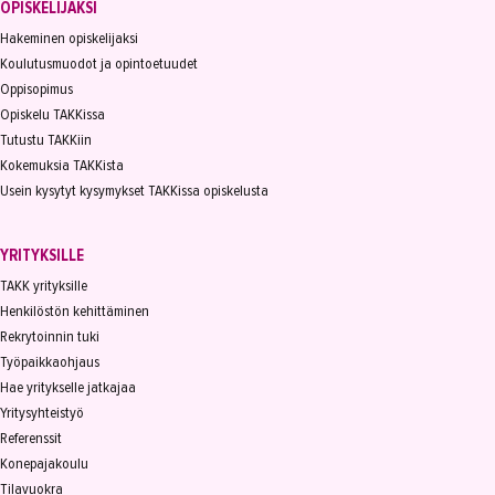
OPISKELIJAKSI
Hakeminen opiskelijaksi
Koulutusmuodot ja opintoetuudet
Oppisopimus
Opiskelu TAKKissa
Tutustu TAKKiin
Kokemuksia TAKKista
Usein kysytyt kysymykset TAKKissa opiskelusta
YRITYKSILLE
TAKK yrityksille
Henkilöstön kehittäminen
Rekrytoinnin tuki
Työpaikkaohjaus
Hae yritykselle jatkajaa
Yritysyhteistyö
Referenssit
Konepajakoulu
Tilavuokra