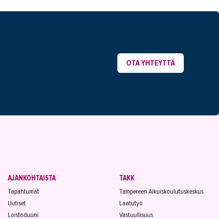
OTA YHTEYTTÄ
AJANKOHTAISTA
TAKK
Tapahtumat
Tampereen Aikuiskoulutuskeskus
Uutiset
Laatutyö
Loistoduuni
Vastuullisuus