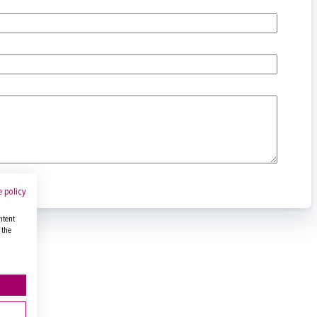
 policy
ntent
 the