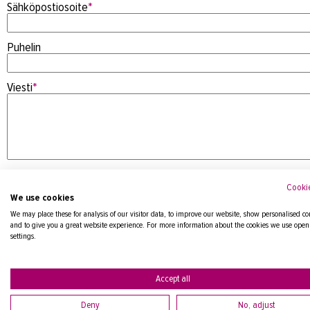
Sähköpostiosoite
*
Puhelin
Viesti
*
Cookie
We use cookies
We may place these for analysis of our visitor data, to improve our website, show personalised co
and to give you a great website experience. For more information about the cookies we use open
settings.
Tietosuojaseloste
Accept all
Deny
No, adjust