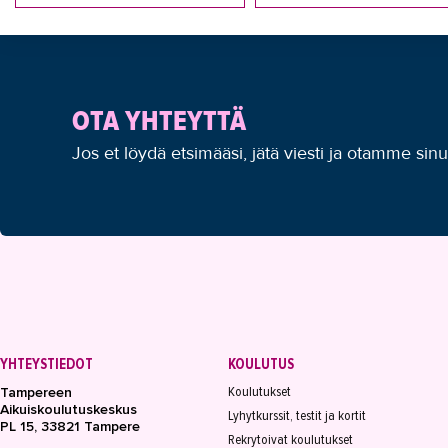
OTA YHTEYTTÄ
Jos et löydä etsimääsi, jätä viesti ja otamme sin
YHTEYSTIEDOT
KOULUTUS
Koulutukset
Tampereen
Aikuiskoulutuskeskus
Lyhytkurssit, testit ja kortit
PL 15, 33821 Tampere
Rekrytoivat koulutukset