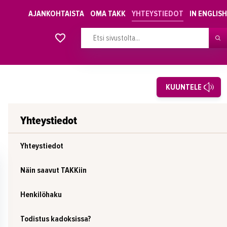
AJANKOHTAISTA
OMA TAKK
YHTEYSTIEDOT
IN ENGLISH
Alkavat koulutukset osiosta
KUUNTELE
Yhteystiedot
Yhteystiedot
Näin saavut TAKKiin
Henkilöhaku
Todistus kadoksissa?