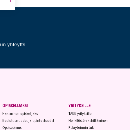
uun yhteyttä.
OPISKELIJAKSI
YRITYKSILLE
Hakeminen opiskelijaksi
TAKK yrityksille
Koulutusmuodot ja opintoetuudet
Henkilöstön kehittäminen
Oppisopimus
Rekrytoinnin tuki