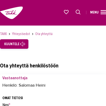
MENU
ETUSIVU
Alkavat koulutukset osiosta
KOULUTUS
TAKK
Yhteystiedot
Ota yhteyttä
OPISKELIJAKSI
KUUNTELE
YRITYKSILLE
TAKK
Ota yhteyttä henkilöstöön
AJANKOHTAISTA
Vastaanottaja
OMA TAKK
Henkilö: Salomaa Heini
YHTEYSTIEDOT
OMAT TIETOSI
Yhteystiedot
Nimi
*