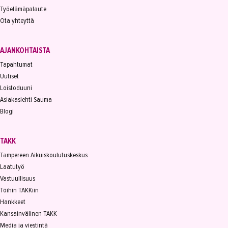
Työelämäpalaute
Ota yhteyttä
AJANKOHTAISTA
Tapahtumat
Uutiset
Loistoduuni
Asiakaslehti Sauma
Blogi
TAKK
Tampereen Aikuiskoulutuskeskus
Laatutyö
Vastuullisuus
Töihin TAKKiin
Hankkeet
Kansainvälinen TAKK
Media ja viestintä