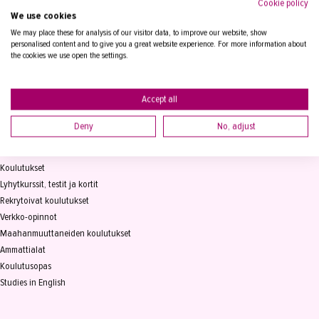
Cookie policy
We use cookies
Tampereen Aikuiskoulutuskeskus
PL 15, 33821 Tampere
We may place these for analysis of our visitor data, to improve our website, show
personalised content and to give you a great website experience. For more information about
the cookies we use open the settings.
Vaihde
03 2361 111
info@takk.fi
Y-tunnus 0155651-0
Accept all
Deny
No, adjust
KOULUTUS
Koulutukset
Lyhytkurssit, testit ja kortit
Rekrytoivat koulutukset
Verkko-opinnot
Maahanmuuttaneiden koulutukset
Ammattialat
Koulutusopas
Studies in English