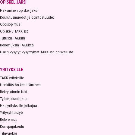
OPISKELIJAKSI
Hakeminen opiskelijaksi
Koulutusmuodot ja opintoetuudet
Oppisopimus
Opiskelu TAKKissa
Tutustu TAKKiin
Kokemuksia TAKKista
Usein kysytyt kysymykset TAKKissa opiskelusta
YRITYKSILLE
TAKK yrityksille
Henkilöstön kehittäminen
Rekrytoinnin tuki
Työpaikkaohjaus
Hae yritykselle jatkajaa
Yritysyhteistyö
Referenssit
Konepajakoulu
Tilavuokra