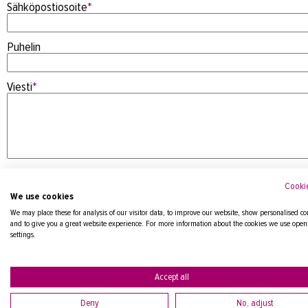
Sähköpostiosoite
*
Puhelin
Viesti
*
Cookie
We use cookies
We may place these for analysis of our visitor data, to improve our website, show personalised co
and to give you a great website experience. For more information about the cookies we use open
settings.
Tietosuojaseloste
Accept all
Deny
No, adjust