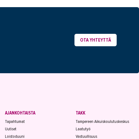
OTA YHTEYTTÄ
AJANKOHTAISTA
TAKK
Tapahtumat
Tampereen Aikuiskoulutuskeskus
Uutiset
Laatutyö
Loistoduuni
Vastuullisuus