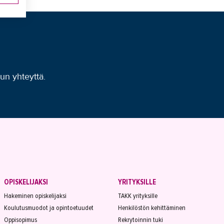
uun yhteyttä.
OPISKELIJAKSI
YRITYKSILLE
Hakeminen opiskelijaksi
TAKK yrityksille
Koulutusmuodot ja opintoetuudet
Henkilöstön kehittäminen
Oppisopimus
Rekrytoinnin tuki