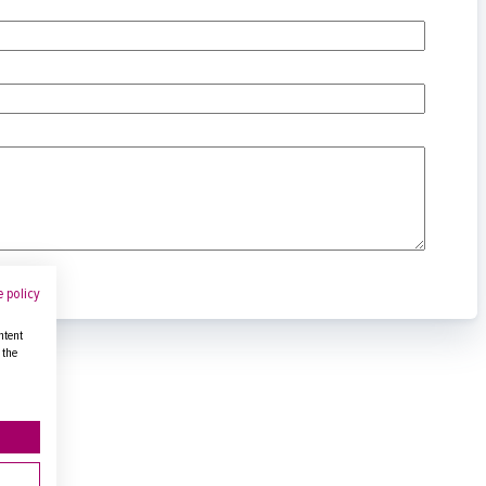
 policy
ntent
 the