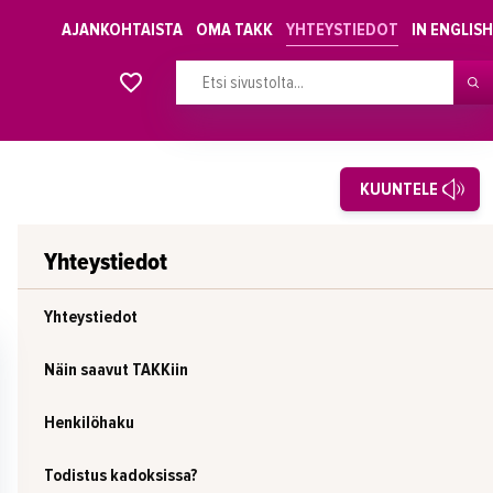
AJANKOHTAISTA
OMA TAKK
YHTEYSTIEDOT
IN ENGLISH
Alkavat koulutukset osiosta
KUUNTELE
Yhteystiedot
Yhteystiedot
Näin saavut TAKKiin
Henkilöhaku
Todistus kadoksissa?