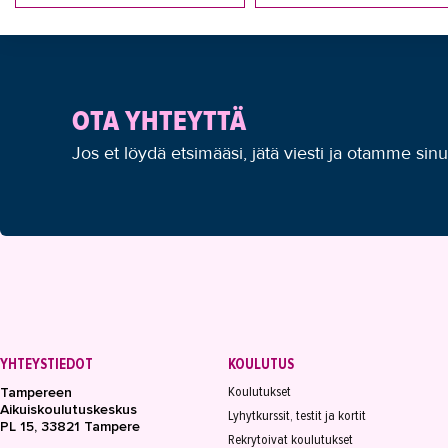
OTA YHTEYTTÄ
Jos et löydä etsimääsi, jätä viesti ja otamme sin
YHTEYSTIEDOT
KOULUTUS
Koulutukset
Tampereen
Aikuiskoulutuskeskus
Lyhytkurssit, testit ja kortit
PL 15, 33821 Tampere
Rekrytoivat koulutukset