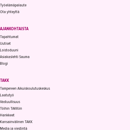
Työelämäpalaute
Ota yhteyttä
AJANKOHTAISTA
Tapahtumat
Uutiset
Loistoduuni
Asiakaslehti Sauma
Blogi
TAKK
Tampereen Aikuiskoulutuskeskus
Laatutyö
Vastuullisuus
Töihin TAKKiin
Hankkeet
Kansainvälinen TAKK
Media ja viestintä