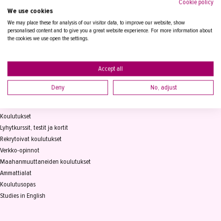
Cookie policy
We use cookies
Tampereen Aikuiskoulutuskeskus
PL 15, 33821 Tampere
We may place these for analysis of our visitor data, to improve our website, show
personalised content and to give you a great website experience. For more information about
the cookies we use open the settings.
Vaihde
03 2361 111
info@takk.fi
Y-tunnus 0155651-0
Accept all
Deny
No, adjust
KOULUTUS
Koulutukset
Lyhytkurssit, testit ja kortit
Rekrytoivat koulutukset
Verkko-opinnot
Maahanmuuttaneiden koulutukset
Ammattialat
Koulutusopas
Studies in English