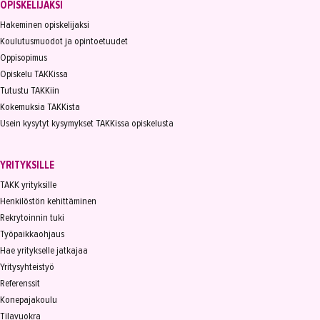
OPISKELIJAKSI
Hakeminen opiskelijaksi
Koulutusmuodot ja opintoetuudet
Oppisopimus
Opiskelu TAKKissa
Tutustu TAKKiin
Kokemuksia TAKKista
Usein kysytyt kysymykset TAKKissa opiskelusta
YRITYKSILLE
TAKK yrityksille
Henkilöstön kehittäminen
Rekrytoinnin tuki
Työpaikkaohjaus
Hae yritykselle jatkajaa
Yritysyhteistyö
Referenssit
Konepajakoulu
Tilavuokra