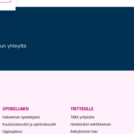
uun yhteyttä.
OPISKELIJAKSI
YRITYKSILLE
Hakeminen opiskelijaksi
TAKK yrityksille
Koulutusmuodot ja opintoetuudet
Henkilöstön kehittäminen
Oppisopimus
Rekrytoinnin tuki