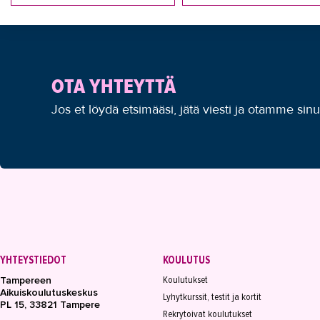
OTA YHTEYTTÄ
Jos et löydä etsimääsi, jätä viesti ja otamme sin
YHTEYSTIEDOT
KOULUTUS
Koulutukset
Tampereen
Aikuiskoulutuskeskus
Lyhytkurssit, testit ja kortit
PL 15, 33821 Tampere
Rekrytoivat koulutukset