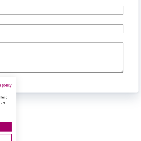
 policy
ntent
 the