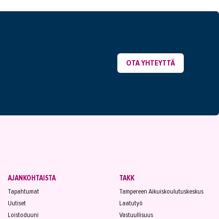
OTA YHTEYTTÄ
AJANKOHTAISTA
TAKK
Tapahtumat
Tampereen Aikuiskoulutuskeskus
Uutiset
Laatutyö
Loistoduuni
Vastuullisuus