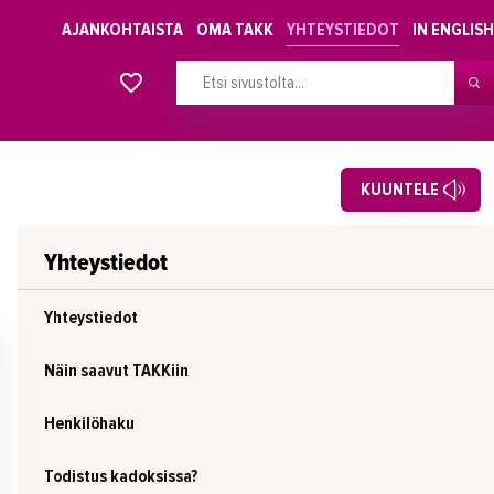
AJANKOHTAISTA
OMA TAKK
YHTEYSTIEDOT
IN ENGLISH
Alkavat koulutukset osiosta
KUUNTELE
Yhteystiedot
Yhteystiedot
Näin saavut TAKKiin
Henkilöhaku
Todistus kadoksissa?