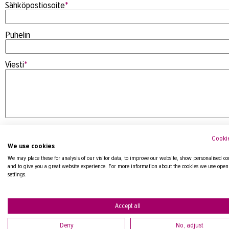
Sähköpostiosoite
*
Puhelin
Viesti
*
Cookie
We use cookies
We may place these for analysis of our visitor data, to improve our website, show personalised co
and to give you a great website experience. For more information about the cookies we use open
settings.
Tietosuojaseloste
Accept all
Deny
No, adjust