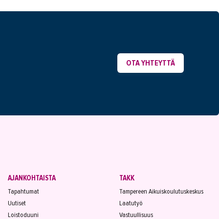
OTA YHTEYTTÄ
AJANKOHTAISTA
TAKK
Tapahtumat
Tampereen Aikuiskoulutuskeskus
Uutiset
Laatutyö
Loistoduuni
Vastuullisuus