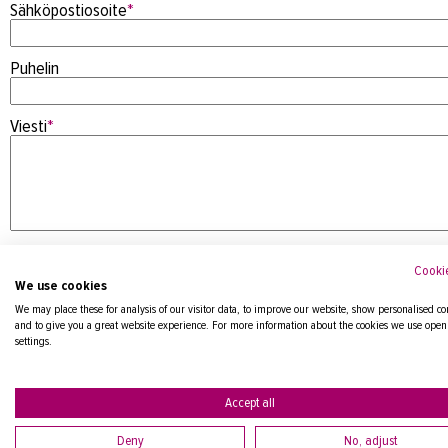
Sähköpostiosoite
*
Puhelin
Viesti
*
Cookie
We use cookies
We may place these for analysis of our visitor data, to improve our website, show personalised co
and to give you a great website experience. For more information about the cookies we use open
settings.
Tietosuojaseloste
Accept all
Deny
No, adjust