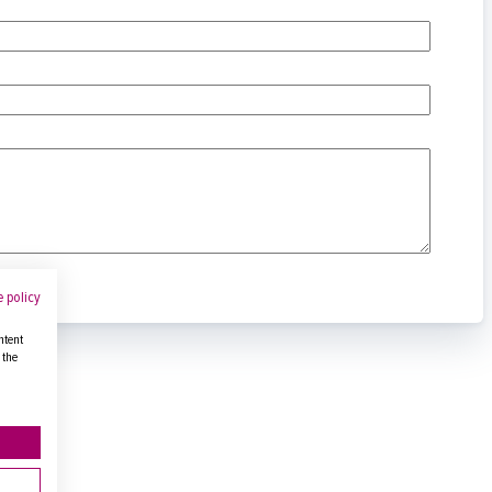
 policy
ntent
 the