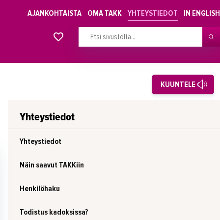
AJANKOHTAISTA
OMA TAKK
YHTEYSTIEDOT
IN ENGLISH
Alkavat koulutukset osiosta
KUUNTELE
Yhteystiedot
Yhteystiedot
Näin saavut TAKKiin
Henkilöhaku
Todistus kadoksissa?