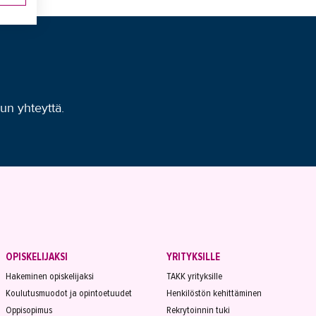
uun yhteyttä.
OPISKELIJAKSI
YRITYKSILLE
Hakeminen opiskelijaksi
TAKK yrityksille
Koulutusmuodot ja opintoetuudet
Henkilöstön kehittäminen
Oppisopimus
Rekrytoinnin tuki