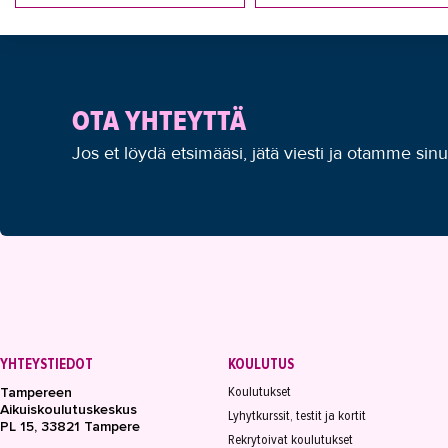
OTA YHTEYTTÄ
Jos et löydä etsimääsi, jätä viesti ja otamme sin
YHTEYSTIEDOT
KOULUTUS
Koulutukset
Tampereen
Aikuiskoulutuskeskus
Lyhytkurssit, testit ja kortit
PL 15, 33821 Tampere
Rekrytoivat koulutukset