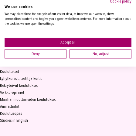
Cookie policy
We use cookies
Tampereen Aikuiskoulutuskeskus
PL 15, 33821 Tampere
We may place these for analysis of our visitor data, to improve our website, show
personalised content and to give you a great website experience. For more information about
the cookies we use open the settings.
Vaihde
03 2361 111
info@takk.fi
Y-tunnus 0155651-0
Accept all
Deny
No, adjust
KOULUTUS
Koulutukset
Lyhytkurssit, testit ja kortit
Rekrytoivat koulutukset
Verkko-opinnot
Maahanmuuttaneiden koulutukset
Ammattialat
Koulutusopas
Studies in English