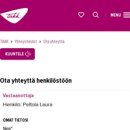
MENU
ETUSIVU
Alkavat koulutukset osiosta
KOULUTUS
TAKK
Yhteystiedot
Ota yhteyttä
OPISKELIJAKSI
KUUNTELE
YRITYKSILLE
TAKK
Ota yhteyttä henkilöstöön
AJANKOHTAISTA
Vastaanottaja
OMA TAKK
Henkilö: Peltola Laura
YHTEYSTIEDOT
OMAT TIETOSI
Yhteystiedot
Nimi
*