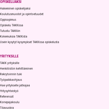
OPISKELIJAKSI
Hakeminen opiskelijaksi
Koulutusmuodot ja opintoetuudet
Oppisopimus
Opiskelu TAKKissa
Tutustu TAKKiin
Kokemuksia TAKKista
Usein kysytyt kysymykset TAKKissa opiskelusta
YRITYKSILLE
TAKK yrityksille
Henkilöstön kehittäminen
Rekrytoinnin tuki
Työpaikkaohjaus
Hae yritykselle jatkajaa
Yritysyhteistyö
Referenssit
Konepajakoulu
Tilavuokra