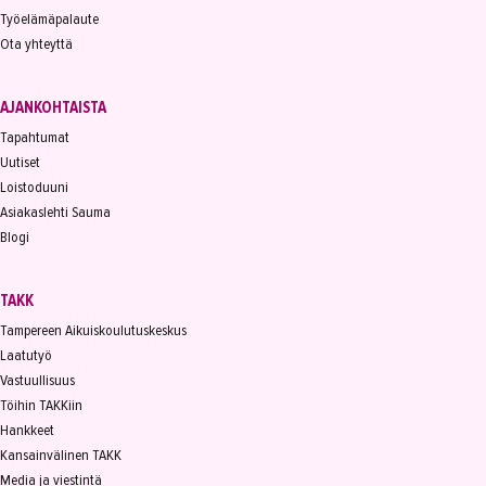
Työelämäpalaute
Ota yhteyttä
AJANKOHTAISTA
Tapahtumat
Uutiset
Loistoduuni
Asiakaslehti Sauma
Blogi
TAKK
Tampereen Aikuiskoulutuskeskus
Laatutyö
Vastuullisuus
Töihin TAKKiin
Hankkeet
Kansainvälinen TAKK
Media ja viestintä