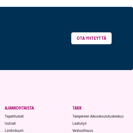
OTA YHTEYTTÄ
AJANKOHTAISTA
TAKK
Tapahtumat
Tampereen Aikuiskoulutuskeskus
Uutiset
Laatutyö
Loistoduuni
Vastuullisuus