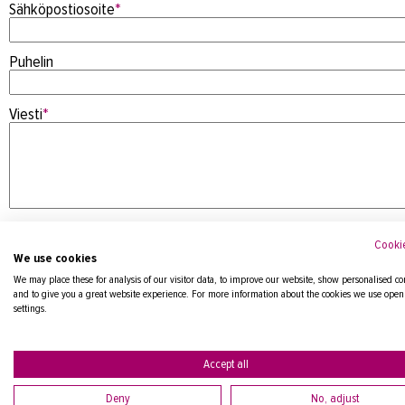
Sähköpostiosoite
*
Puhelin
Viesti
*
Cookie
We use cookies
We may place these for analysis of our visitor data, to improve our website, show personalised co
and to give you a great website experience. For more information about the cookies we use open
settings.
Tietosuojaseloste
Accept all
Deny
No, adjust