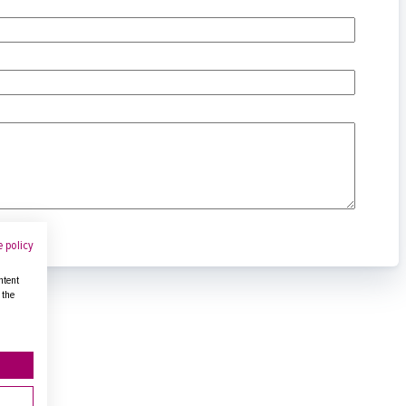
 policy
ntent
 the