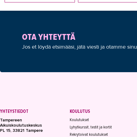
OTA YHTEYTTÄ
Jos et löydä etsimääsi, jätä viesti ja otamme sin
YHTEYSTIEDOT
KOULUTUS
Koulutukset
Tampereen
Aikuiskoulutuskeskus
Lyhytkurssit, testit ja kortit
PL 15, 33821 Tampere
Rekrytoivat koulutukset