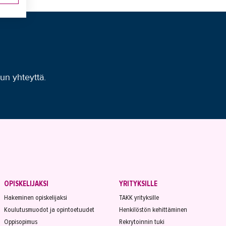
uun yhteyttä.
OPISKELIJAKSI
YRITYKSILLE
Hakeminen opiskelijaksi
TAKK yrityksille
Koulutusmuodot ja opintoetuudet
Henkilöstön kehittäminen
Oppisopimus
Rekrytoinnin tuki