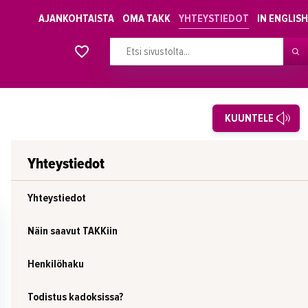
AJANKOHTAISTA
OMA TAKK
YHTEYSTIEDOT
IN ENGLISH
Alkavat koulutukset osiosta
KUUNTELE
Yhteystiedot
Yhteystiedot
Näin saavut TAKKiin
Henkilöhaku
Todistus kadoksissa?