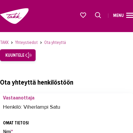
MENU
ETUSIVU
Alkavat koulutukset osiosta
KOULUTUS
TAKK
Yhteystiedot
Ota yhteyttä
OPISKELIJAKSI
KUUNTELE
YRITYKSILLE
TAKK
Ota yhteyttä henkilöstöön
AJANKOHTAISTA
Vastaanottaja
OMA TAKK
Henkilö: Viherlampi Satu
YHTEYSTIEDOT
OMAT TIETOSI
Yhteystiedot
Nimi
*