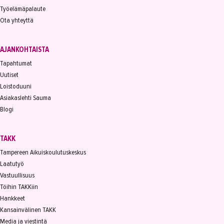
Työelämäpalaute
Ota yhteyttä
AJANKOHTAISTA
Tapahtumat
Uutiset
Loistoduuni
Asiakaslehti Sauma
Blogi
TAKK
Tampereen Aikuiskoulutuskeskus
Laatutyö
Vastuullisuus
Töihin TAKKiin
Hankkeet
Kansainvälinen TAKK
Media ja viestintä