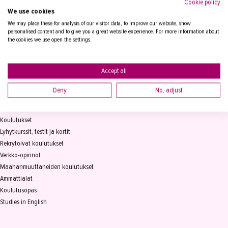
Cookie policy
We use cookies
Tampereen Aikuiskoulutuskeskus
PL 15, 33821 Tampere
We may place these for analysis of our visitor data, to improve our website, show
personalised content and to give you a great website experience. For more information about
the cookies we use open the settings.
Vaihde
03 2361 111
info@takk.fi
Y-tunnus 0155651-0
Accept all
Deny
No, adjust
KOULUTUS
Koulutukset
Lyhytkurssit, testit ja kortit
Rekrytoivat koulutukset
Verkko-opinnot
Maahanmuuttaneiden koulutukset
Ammattialat
Koulutusopas
Studies in English