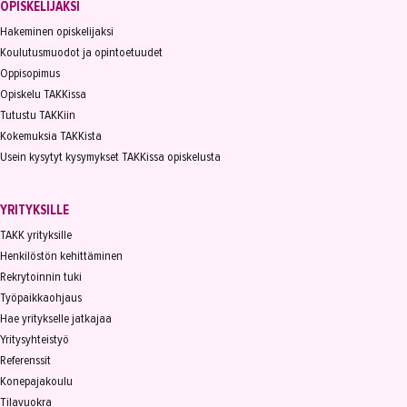
OPISKELIJAKSI
Hakeminen opiskelijaksi
Koulutusmuodot ja opintoetuudet
Oppisopimus
Opiskelu TAKKissa
Tutustu TAKKiin
Kokemuksia TAKKista
Usein kysytyt kysymykset TAKKissa opiskelusta
YRITYKSILLE
TAKK yrityksille
Henkilöstön kehittäminen
Rekrytoinnin tuki
Työpaikkaohjaus
Hae yritykselle jatkajaa
Yritysyhteistyö
Referenssit
Konepajakoulu
Tilavuokra