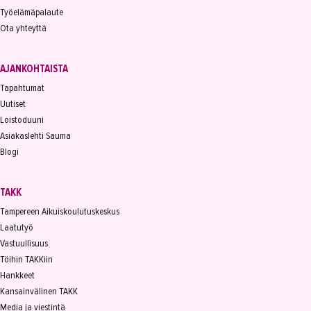
Työelämäpalaute
Ota yhteyttä
AJANKOHTAISTA
Tapahtumat
Uutiset
Loistoduuni
Asiakaslehti Sauma
Blogi
TAKK
Tampereen Aikuiskoulutuskeskus
Laatutyö
Vastuullisuus
Töihin TAKKiin
Hankkeet
Kansainvälinen TAKK
Media ja viestintä