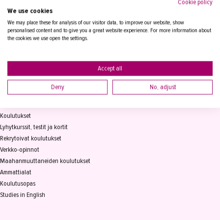
Cookie policy
We use cookies
Tampereen Aikuiskoulutuskeskus
PL 15, 33821 Tampere
We may place these for analysis of our visitor data, to improve our website, show
personalised content and to give you a great website experience. For more information about
the cookies we use open the settings.
Vaihde
03 2361 111
info@takk.fi
Y-tunnus 0155651-0
Accept all
Deny
No, adjust
KOULUTUS
Koulutukset
Lyhytkurssit, testit ja kortit
Rekrytoivat koulutukset
Verkko-opinnot
Maahanmuuttaneiden koulutukset
Ammattialat
Koulutusopas
Studies in English