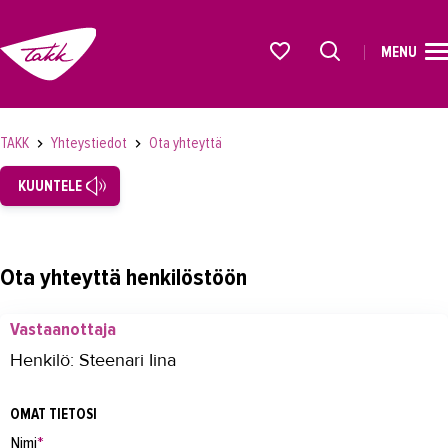
MENU
ETUSIVU
Alkavat koulutukset osiosta
KOULUTUS
TAKK
Yhteystiedot
Ota yhteyttä
OPISKELIJAKSI
KUUNTELE
YRITYKSILLE
TAKK
Ota yhteyttä henkilöstöön
AJANKOHTAISTA
Vastaanottaja
OMA TAKK
Henkilö: Steenari Iina
YHTEYSTIEDOT
OMAT TIETOSI
Yhteystiedot
Nimi
*