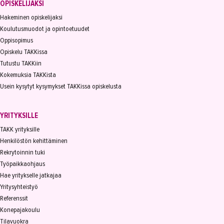
OPISKELIJAKSI
Hakeminen opiskelijaksi
Koulutusmuodot ja opintoetuudet
Oppisopimus
Opiskelu TAKKissa
Tutustu TAKKiin
Kokemuksia TAKKista
Usein kysytyt kysymykset TAKKissa opiskelusta
YRITYKSILLE
TAKK yrityksille
Henkilöstön kehittäminen
Rekrytoinnin tuki
Työpaikkaohjaus
Hae yritykselle jatkajaa
Yritysyhteistyö
Referenssit
Konepajakoulu
Tilavuokra