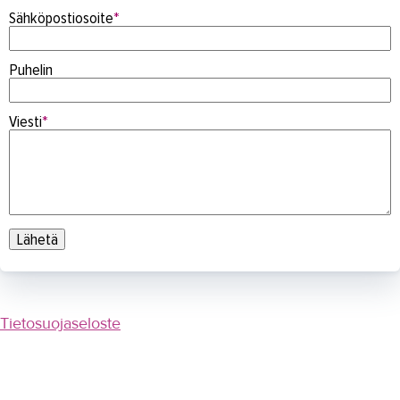
Näin saavut TAKKiin
Sähköpostiosoite
*
Henkilöhaku
Puhelin
Todistus kadoksissa?
Laskutusosoitteet
Viesti
*
Stipendilahjoitus
Ota yhteyttä
Tietosuoja
Saavutettavuusseloste
IN ENGLISH
Tietosuojaseloste