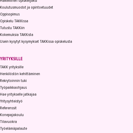
Hakeminen opiskelijaksi
Koulutusmuodot ja opintoetuudet
Oppisopimus
Opiskelu TAKKissa
Tutustu TAKKiin
Kokemuksia TAKKista
Usein kysytyt kysymykset TAKKissa opiskelusta
YRITYKSILLE
TAKK yrityksille
Henkilöstön kehittäminen
Rekrytoinnin tuki
Työpaikkaohjaus
Hae yritykselle jatkajaa
Yritysyhteistyö
Referenssit
Konepajakoulu
Tilavuokra
Työelämäpalaute