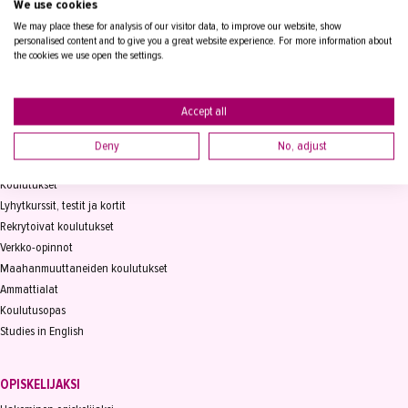
We use cookies
PL 15, 33821 Tampere
We may place these for analysis of our visitor data, to improve our website, show
personalised content and to give you a great website experience. For more information about
Vaihde
03 2361 111
the cookies we use open the settings.
info@takk.fi
Y-tunnus 0155651-0
Accept all
Deny
No, adjust
KOULUTUS
Koulutukset
Lyhytkurssit, testit ja kortit
Rekrytoivat koulutukset
Verkko-opinnot
Maahanmuuttaneiden koulutukset
Ammattialat
Koulutusopas
Studies in English
OPISKELIJAKSI