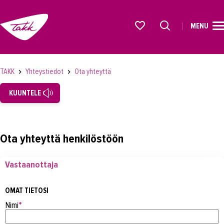
MENU
ETUSIVU
Alkavat koulutukset osiosta
KOULUTUS
TAKK
Yhteystiedot
Ota yhteyttä
OPISKELIJAKSI
KUUNTELE
YRITYKSILLE
TAKK
Ota yhteyttä henkilöstöön
AJANKOHTAISTA
Vastaanottaja
OMA TAKK
YHTEYSTIEDOT
OMAT TIETOSI
Nimi
*
Yhteystiedot