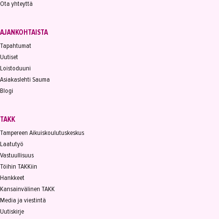
Ota yhteyttä
AJANKOHTAISTA
Tapahtumat
Uutiset
Loistoduuni
Asiakaslehti Sauma
Blogi
TAKK
Tampereen Aikuiskoulutuskeskus
Laatutyö
Vastuullisuus
Töihin TAKKiin
Hankkeet
Kansainvälinen TAKK
Media ja viestintä
Uutiskirje