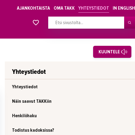
AJANKOHTAISTA
OMA TAKK
YHTEYSTIEDOT
IN ENGLISH
Alkavat koulutukset osiosta
KUUNTELE
Yhteystiedot
Yhteystiedot
Näin saavut TAKKiin
Henkilöhaku
Todistus kadoksissa?