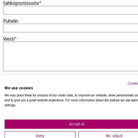
Sähköpostiosoite
*
Puhelin
Viesti
*
Cookie
We use cookies
We may place these for analysis of our visitor data, to improve our website, show personalised co
and to give you a great website experience. For more information about the cookies we use open
settings.
Tietosuojaseloste
Accept all
Deny
No, adjust