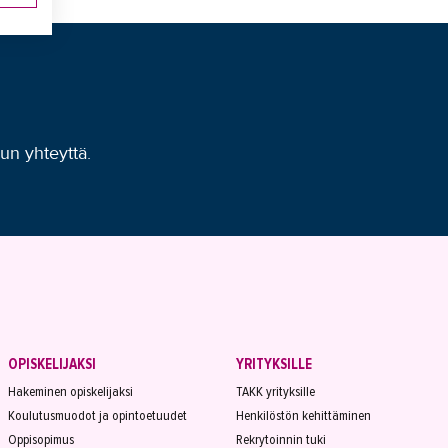
uun yhteyttä.
OPISKELIJAKSI
YRITYKSILLE
Hakeminen opiskelijaksi
TAKK yrityksille
Koulutusmuodot ja opintoetuudet
Henkilöstön kehittäminen
Oppisopimus
Rekrytoinnin tuki