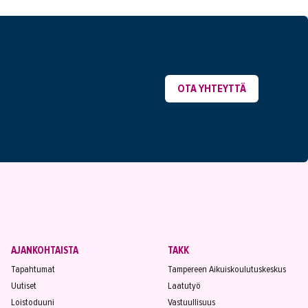
OTA YHTEYTTÄ
AJANKOHTAISTA
TAKK
Tapahtumat
Tampereen Aikuiskoulutuskeskus
Uutiset
Laatutyö
Loistoduuni
Vastuullisuus