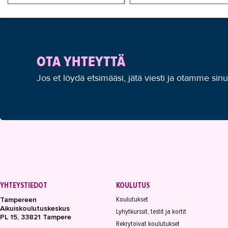
OTA YHTEYTTÄ
Jos et löydä etsimääsi, jätä viesti ja otamme sin
YHTEYSTIEDOT
KOULUTUS
Koulutukset
Tampereen
Aikuiskoulutuskeskus
Lyhytkurssit, testit ja kortit
PL 15, 33821 Tampere
Rekrytoivat koulutukset