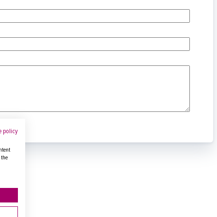
 policy
ntent
 the