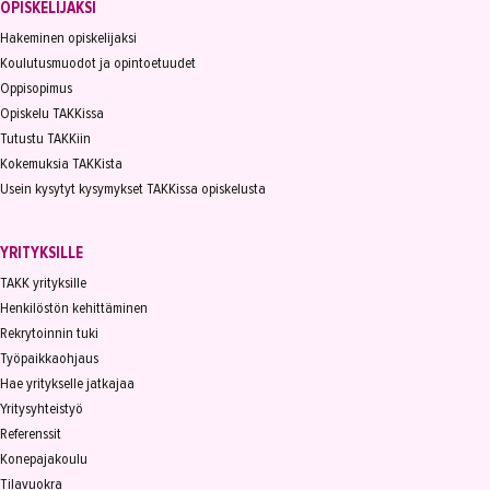
OPISKELIJAKSI
Hakeminen opiskelijaksi
Koulutusmuodot ja opintoetuudet
Oppisopimus
Opiskelu TAKKissa
Tutustu TAKKiin
Kokemuksia TAKKista
Usein kysytyt kysymykset TAKKissa opiskelusta
YRITYKSILLE
TAKK yrityksille
Henkilöstön kehittäminen
Rekrytoinnin tuki
Työpaikkaohjaus
Hae yritykselle jatkajaa
Yritysyhteistyö
Referenssit
Konepajakoulu
Tilavuokra