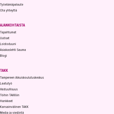
Työelämäpalaute
Ota yhteyttä
AJANKOHTAISTA
Tapahtumat
Uutiset
Loistoduuni
Asiakaslehti Sauma
Blogi
TAKK
Tampereen Aikuiskoulutuskeskus
Laatutyö
Vastuullisuus
Töihin TAKKiin
Hankkeet
Kansainvälinen TAKK
Media ja viestintä