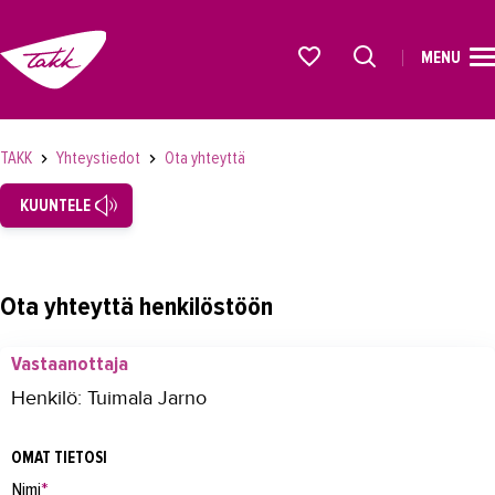
MENU
ETUSIVU
Alkavat koulutukset osiosta
KOULUTUS
TAKK
Yhteystiedot
Ota yhteyttä
OPISKELIJAKSI
KUUNTELE
YRITYKSILLE
TAKK
Ota yhteyttä henkilöstöön
AJANKOHTAISTA
Vastaanottaja
OMA TAKK
Henkilö: Tuimala Jarno
YHTEYSTIEDOT
OMAT TIETOSI
Yhteystiedot
Nimi
*