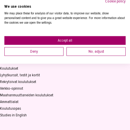
Cookie policy
We use cookies
Tampereen Aikuiskoulutuskeskus
PL 15, 33821 Tampere
We may place these for analysis of our visitor data, to improve our website, show
personalised content and to give you a great website experience. For more information about
the cookies we use open the settings.
Vaihde
03 2361 111
info@takk.fi
Y-tunnus 0155651-0
Accept all
Deny
No, adjust
KOULUTUS
Koulutukset
Lyhytkurssit, testit ja kortit
Rekrytoivat koulutukset
Verkko-opinnot
Maahanmuuttaneiden koulutukset
Ammattialat
Koulutusopas
Studies in English