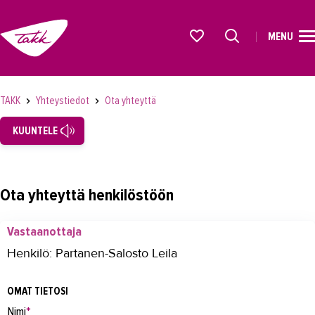
MENU
ETUSIVU
Alkavat koulutukset osiosta
KOULUTUS
TAKK
Yhteystiedot
Ota yhteyttä
OPISKELIJAKSI
KUUNTELE
YRITYKSILLE
TAKK
Ota yhteyttä henkilöstöön
AJANKOHTAISTA
Vastaanottaja
OMA TAKK
Henkilö: Partanen-Salosto Leila
YHTEYSTIEDOT
OMAT TIETOSI
Yhteystiedot
Nimi
*