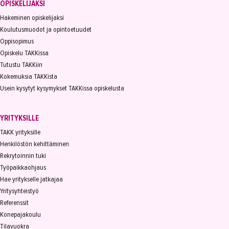
OPISKELIJAKSI
Hakeminen opiskelijaksi
Koulutusmuodot ja opintoetuudet
Oppisopimus
Opiskelu TAKKissa
Tutustu TAKKiin
Kokemuksia TAKKista
Usein kysytyt kysymykset TAKKissa opiskelusta
YRITYKSILLE
TAKK yrityksille
Henkilöstön kehittäminen
Rekrytoinnin tuki
Työpaikkaohjaus
Hae yritykselle jatkajaa
Yritysyhteistyö
Referenssit
Konepajakoulu
Tilavuokra