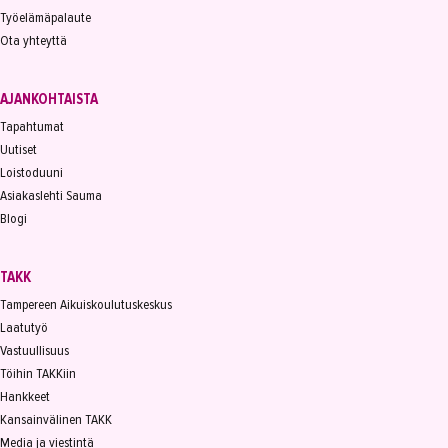
Työelämäpalaute
Ota yhteyttä
AJANKOHTAISTA
Tapahtumat
Uutiset
Loistoduuni
Asiakaslehti Sauma
Blogi
TAKK
Tampereen Aikuiskoulutuskeskus
Laatutyö
Vastuullisuus
Töihin TAKKiin
Hankkeet
Kansainvälinen TAKK
Media ja viestintä