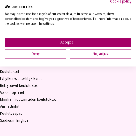
Cookie policy
We use cookies
Tampereen Aikuiskoulutuskeskus
PL 15, 33821 Tampere
We may place these for analysis of our visitor data, to improve our website, show
personalised content and to give you a great website experience. For more information about
the cookies we use open the settings.
Vaihde
03 2361 111
info@takk.fi
Y-tunnus 0155651-0
Accept all
Deny
No, adjust
KOULUTUS
Koulutukset
Lyhytkurssit, testit ja kortit
Rekrytoivat koulutukset
Verkko-opinnot
Maahanmuuttaneiden koulutukset
Ammattialat
Koulutusopas
Studies in English