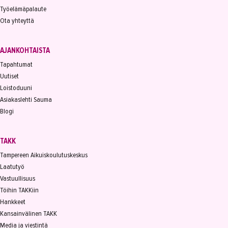
Työelämäpalaute
Ota yhteyttä
AJANKOHTAISTA
Tapahtumat
Uutiset
Loistoduuni
Asiakaslehti Sauma
Blogi
TAKK
Tampereen Aikuiskoulutuskeskus
Laatutyö
Vastuullisuus
Töihin TAKKiin
Hankkeet
Kansainvälinen TAKK
Media ja viestintä