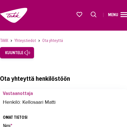
MENU
ETUSIVU
Alkavat koulutukset osiosta
KOULUTUS
TAKK
Yhteystiedot
Ota yhteyttä
OPISKELIJAKSI
KUUNTELE
YRITYKSILLE
TAKK
Ota yhteyttä henkilöstöön
AJANKOHTAISTA
Vastaanottaja
OMA TAKK
Henkilö: Kellosaari Matti
YHTEYSTIEDOT
OMAT TIETOSI
Yhteystiedot
Nimi
*