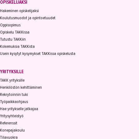
OPISKELIJAKSI
Hakeminen opiskelijaksi
Koulutusmuodot ja opintoetuudet
Oppisopimus
Opiskelu TAKKissa
Tutustu TAKKiin
Kokemuksia TAKKista
Usein kysytyt kysymykset TAKKissa opiskelusta
YRITYKSILLE
TAKK yrityksille
Henkilöstön kehittäminen
Rekrytoinnin tuki
Työpaikkaohjaus
Hae yritykselle jatkajaa
Yritysyhteistyö
Referenssit
Konepajakoulu
Tilavuokra