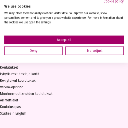
Cookie policy
We use cookies
Tampereen Aikuiskoulutuskeskus
PL 15, 33821 Tampere
We may place these for analysis of our visitor data, to improve our website, show
personalised content and to give you a great website experience. For more information about
the cookies we use open the settings.
Vaihde
03 2361 111
info@takk.fi
Y-tunnus 0155651-0
Accept all
Deny
No, adjust
KOULUTUS
Koulutukset
Lyhytkurssit, testit ja kortit
Rekrytoivat koulutukset
Verkko-opinnot
Maahanmuuttaneiden koulutukset
Ammattialat
Koulutusopas
Studies in English