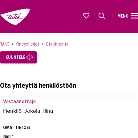
MENU
ETUSIVU
Alkavat koulutukset osiosta
KOULUTUS
TAKK
Yhteystiedot
Ota yhteyttä
OPISKELIJAKSI
KUUNTELE
YRITYKSILLE
TAKK
Ota yhteyttä henkilöstöön
AJANKOHTAISTA
Vastaanottaja
OMA TAKK
Henkilö: Jokela Tiina
YHTEYSTIEDOT
OMAT TIETOSI
Yhteystiedot
Nimi
*