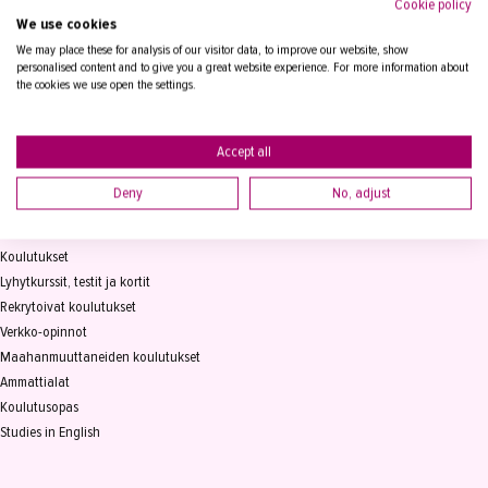
Cookie policy
We use cookies
Tampereen Aikuiskoulutuskeskus
PL 15, 33821 Tampere
We may place these for analysis of our visitor data, to improve our website, show
personalised content and to give you a great website experience. For more information about
the cookies we use open the settings.
Vaihde
03 2361 111
info@takk.fi
Y-tunnus 0155651-0
Accept all
Deny
No, adjust
KOULUTUS
Koulutukset
Lyhytkurssit, testit ja kortit
Rekrytoivat koulutukset
Verkko-opinnot
Maahanmuuttaneiden koulutukset
Ammattialat
Koulutusopas
Studies in English