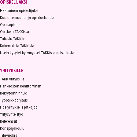
OPISKELIJAKSI
Hakeminen opiskelijaksi
Koulutusmuodot ja opintoetuudet
Oppisopimus
Opiskelu TAKKissa
Tutustu TAKKiin
Kokemuksia TAKKista
Usein kysytyt kysymykset TAKKissa opiskelusta
YRITYKSILLE
TAKK yrityksille
Henkilöstön kehittäminen
Rekrytoinnin tuki
Työpaikkaohjaus
Hae yritykselle jatkajaa
Yritysyhteistyö
Referenssit
Konepajakoulu
Tilavuokra