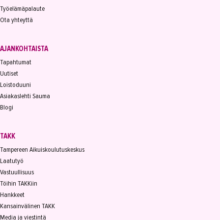
Työelämäpalaute
Ota yhteyttä
AJANKOHTAISTA
Tapahtumat
Uutiset
Loistoduuni
Asiakaslehti Sauma
Blogi
TAKK
Tampereen Aikuiskoulutuskeskus
Laatutyö
Vastuullisuus
Töihin TAKKiin
Hankkeet
Kansainvälinen TAKK
Media ja viestintä