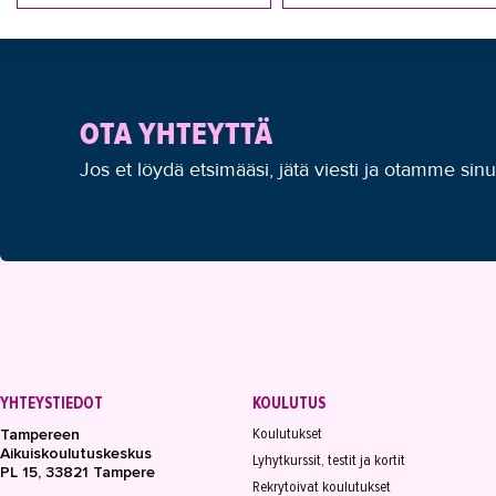
OTA YHTEYTTÄ
Jos et löydä etsimääsi, jätä viesti ja otamme sin
YHTEYSTIEDOT
KOULUTUS
Koulutukset
Tampereen
Aikuiskoulutuskeskus
Lyhytkurssit, testit ja kortit
PL 15, 33821 Tampere
Rekrytoivat koulutukset