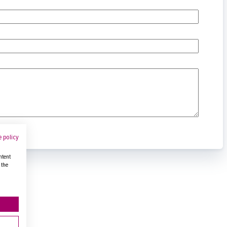
 policy
ntent
 the