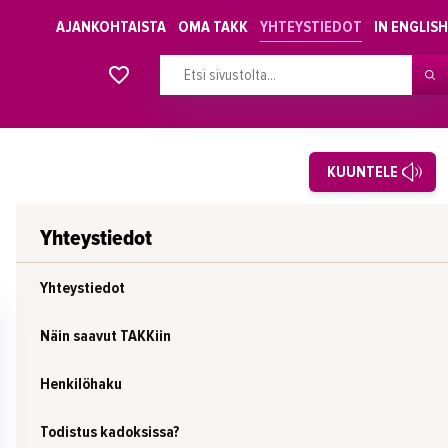
AJANKOHTAISTA
OMA TAKK
YHTEYSTIEDOT
IN ENGLISH
Alkavat koulutukset osiosta
KUUNTELE
Yhteystiedot
Yhteystiedot
Näin saavut TAKKiin
Henkilöhaku
Todistus kadoksissa?