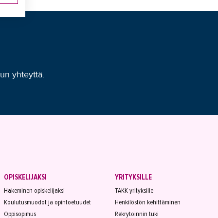
uun yhteyttä.
OPISKELIJAKSI
YRITYKSILLE
Hakeminen opiskelijaksi
TAKK yrityksille
Koulutusmuodot ja opintoetuudet
Henkilöstön kehittäminen
Oppisopimus
Rekrytoinnin tuki