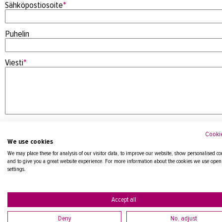
Sähköpostiosoite
*
Puhelin
Viesti
*
Cookie
We use cookies
We may place these for analysis of our visitor data, to improve our website, show personalised co
and to give you a great website experience. For more information about the cookies we use open
settings.
Tietosuojaseloste
Accept all
Deny
No, adjust