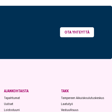
OTA YHTEYTTÄ
AJANKOHTAISTA
TAKK
Tapahtumat
Tampereen Aikuiskoulutuskeskus
Uutiset
Laatutyö
Loistoduuni
Vastuullisuus